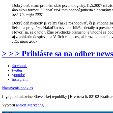
Dobrý deň, mám problém skôr psychologický.11.5.2007 mi zisti
áno akou formou.Sú dosť zložitom období(puberta a hormóny s
Sisi, 15. mája 2007
Dobrý deň,niekedy je veľmi ťažké rozhodovať, či je vhodné z
liečení a prognóze. Nakoľko nevieme bližšie detaily o povahe 
Hovorí sa, že o toto vážne psychické bremeno je vhodné sa pod
aj z pohľadu dospievania Vašich chlapcov, aké rozhodnutie ho
, 15. mája 2007
> > > Prihláste sa na odber news
facebook
twitter
youtube
instagram
Nastavenia cookies
Liga proti rakovine Slovenskej republiky | Brestová 6, 82102 Bratisla
Vytvoril
Melon Marketing