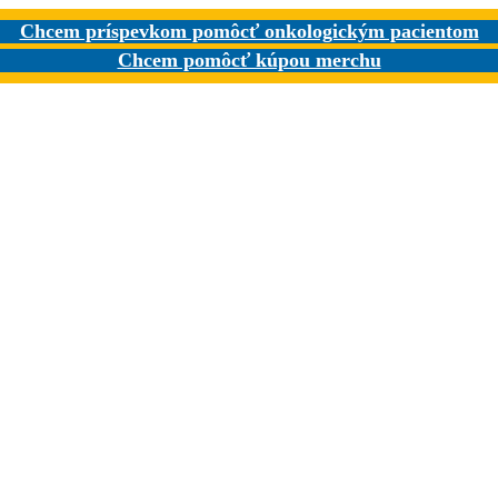
Chcem príspevkom pomôcť onkologickým pacientom
Chcem pomôcť kúpou merchu