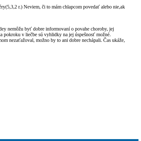
ry(5,3,2 r.) Neviem, či to mám chlapcom povedať alebo nie,ak
kdey nemôžu byť dobre informovaní o povahe choroby, jej
ka pokroku v liečbe sú vyhlidky na jej úspešnosť možné.
émom nezaťažoval, možno by to ani dobre nechápali. Čas ukáže,