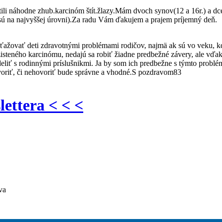
li náhodne zhub.karcinóm štít.žlazy.Mám dvoch synov(12 a 16r.) a dcé
ú na najvyššej úrovni).Za radu Vám ďakujem a prajem príjemný deň.
aťažovať deti zdravotnými problémami rodičov, najmä ak sú vo veku, 
zisteného karcinómu, nedajú sa robiť žiadne predbežné závery, ale vďa
eliť s rodinnými príslušnikmi. Ja by som ich predbežne s týmto probl
voriť, či nehovoriť bude správne a vhodné.S pozdravom83
lettera < < <
va