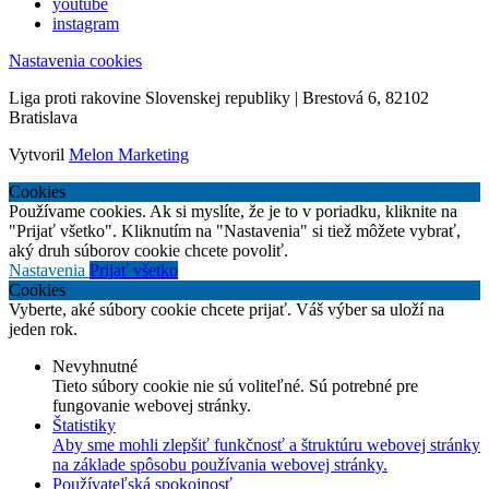
youtube
instagram
Nastavenia cookies
Liga proti rakovine Slovenskej republiky | Brestová 6, 82102
Bratislava
Vytvoril
Melon Marketing
Cookies
Používame cookies. Ak si myslíte, že je to v poriadku, kliknite na
"Prijať všetko". Kliknutím na "Nastavenia" si tiež môžete vybrať,
aký druh súborov cookie chcete povoliť.
Nastavenia
Prijať všetko
Cookies
Vyberte, aké súbory cookie chcete prijať. Váš výber sa uloží na
jeden rok.
Nevyhnutné
Tieto súbory cookie nie sú voliteľné. Sú potrebné pre
fungovanie webovej stránky.
Štatistiky
Aby sme mohli zlepšiť funkčnosť a štruktúru webovej stránky
na základe spôsobu používania webovej stránky.
Používateľská spokojnosť