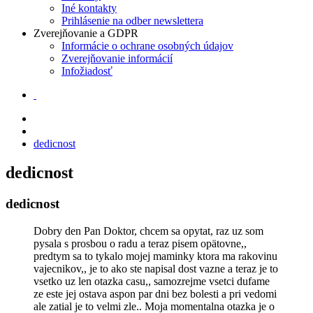
Iné kontakty
Prihlásenie na odber newslettera
Zverejňovanie a GDPR
Informácie o ochrane osobných údajov
Zverejňovanie informácií
Infožiadosť
dedicnost
dedicnost
dedicnost
Dobry den Pan Doktor, chcem sa opytat, raz uz som
pysala s prosbou o radu a teraz pisem opätovne,,
predtym sa to tykalo mojej maminky ktora ma rakovinu
vajecnikov,, je to ako ste napisal dost vazne a teraz je to
vsetko uz len otazka casu,, samozrejme vsetci dufame
ze este jej ostava aspon par dni bez bolesti a pri vedomi
ale zatial je to velmi zle.. Moja momentalna otazka je o