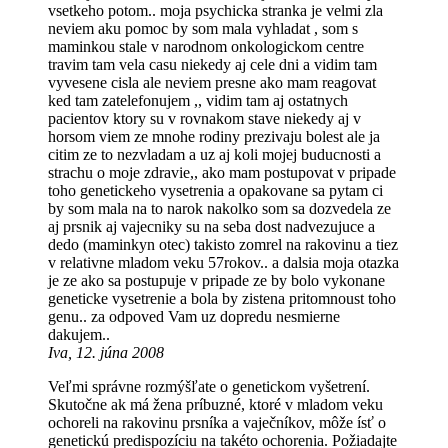
vsetkeho potom.. moja psychicka stranka je velmi zla
neviem aku pomoc by som mala vyhladat , som s
maminkou stale v narodnom onkologickom centre
travim tam vela casu niekedy aj cele dni a vidim tam
vyvesene cisla ale neviem presne ako mam reagovat
ked tam zatelefonujem ,, vidim tam aj ostatnych
pacientov ktory su v rovnakom stave niekedy aj v
horsom viem ze mnohe rodiny prezivaju bolest ale ja
citim ze to nezvladam a uz aj koli mojej buducnosti a
strachu o moje zdravie,, ako mam postupovat v pripade
toho genetickeho vysetrenia a opakovane sa pytam ci
by som mala na to narok nakolko som sa dozvedela ze
aj prsnik aj vajecniky su na seba dost nadvezujuce a
dedo (maminkyn otec) takisto zomrel na rakovinu a tiez
v relativne mladom veku 57rokov.. a dalsia moja otazka
je ze ako sa postupuje v pripade ze by bolo vykonane
geneticke vysetrenie a bola by zistena pritomnoust toho
genu.. za odpoved Vam uz dopredu nesmierne
dakujem..
Iva, 12. júna 2008
Veľmi správne rozmýšľate o genetickom vyšetrení.
Skutočne ak má žena príbuzné, ktoré v mladom veku
ochoreli na rakovinu prsníka a vaječníkov, môže ísť o
genetickú predispozíciu na takéto ochorenia. Požiadajte