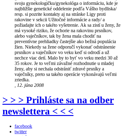
svoju gynekologičku/gynekológa o informáciu, kde je
najbližšie genetické oddelenie podľa Vášho bydliska/
resp. si pozrite kontakty aj na stránke Ligy proti
rakovine v sekcii Užitočné informácie a rady/ a
požiadajte ich o takéto vyšetrenie. Ak sa zistí u ženy, že
má vysoké riziko, že ochorie na rakovinu prsníkov,
alebo vaječníkov, tak by žena mala chodiť na
preventívne prehliadky častejšie ako bežná populácia
žien. Niekedy sa žene odporučí vykonať odstránenie
prsníkov a vaječníkov vo veku keď si odrodí a už
nechce viac detí. Malo by to byť vo veku medzi 30 až
35 rokov. Je to veľmi závažné rozhodnutie u mladej
ženy, aby si nechala odstrániť zdravé prsníky a
vaječníky, preto sa takéto operácie vykonávajú veľmi
zriedka.
, 12. júna 2008
> > > Prihláste sa na odber
newslettera < < <
facebook
twitter