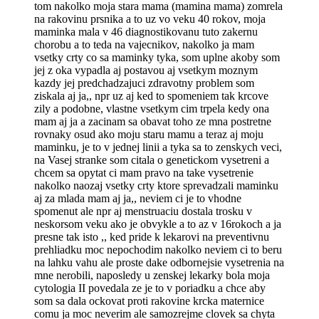
tom nakolko moja stara mama (mamina mama) zomrela
na rakovinu prsnika a to uz vo veku 40 rokov, moja
maminka mala v 46 diagnostikovanu tuto zakernu
chorobu a to teda na vajecnikov, nakolko ja mam
vsetky crty co sa maminky tyka, som uplne akoby som
jej z oka vypadla aj postavou aj vsetkym moznym
kazdy jej predchadzajuci zdravotny problem som
ziskala aj ja,, npr uz aj ked to spomeniem tak krcove
zily a podobne, vlastne vsetkym cim trpela kedy ona
mam aj ja a zacinam sa obavat toho ze mna postretne
rovnaky osud ako moju staru mamu a teraz aj moju
maminku, je to v jednej linii a tyka sa to zenskych veci,
na Vasej stranke som citala o genetickom vysetreni a
chcem sa opytat ci mam pravo na take vysetrenie
nakolko naozaj vsetky crty ktore sprevadzali maminku
aj za mlada mam aj ja,, neviem ci je to vhodne
spomenut ale npr aj menstruaciu dostala trosku v
neskorsom veku ako je obvykle a to az v 16rokoch a ja
presne tak isto ,, ked pride k lekarovi na preventivnu
prehliadku moc nepochodim nakolko neviem ci to beru
na lahku vahu ale proste dake odbornejsie vysetrenia na
mne nerobili, naposledy u zenskej lekarky bola moja
cytologia II povedala ze je to v poriadku a chce aby
som sa dala ockovat proti rakovine krcka maternice
comu ja moc neverim ale samozrejme clovek sa chyta