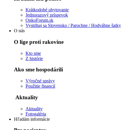
Krátkodobé ubytovanie
Jednorazový príspevok
OnkoForum.sk
Vystrihaj sa Slovensko / Parochne / Hodvábne šatky
O nás
O lige proti rakovine
Kto sme
Z histórie
Ako sme hospodárili
Výročné správy
Použitie financií
Aktuality
Aktuality
Fotogaléria
Hľadám informácie