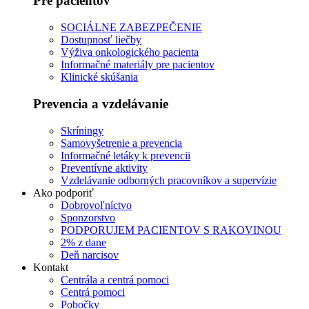
Pre pacientov
SOCIÁLNE ZABEZPEČENIE
Dostupnosť liečby
Výživa onkologického pacienta
Informačné materiály pre pacientov
Klinické skúšania
Prevencia a vzdelávanie
Skríningy
Samovyšetrenie a prevencia
Informačné letáky k prevencii
Preventívne aktivity
Vzdelávanie odborných pracovníkov a supervízie
Ako podporiť
Dobrovoľníctvo
Sponzorstvo
PODPORUJEM PACIENTOV S RAKOVINOU
2% z dane
Deň narcisov
Kontakt
Centrála a centrá pomoci
Centrá pomoci
Pobočky