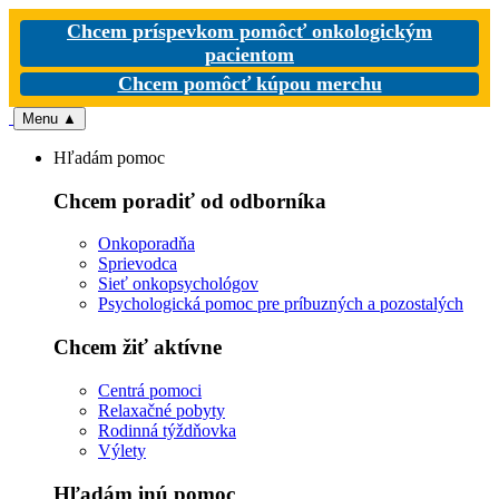
Chcem príspevkom pomôcť onkologickým
pacientom
Chcem pomôcť kúpou merchu
Menu
▲
Hľadám pomoc
Chcem poradiť od odborníka
Onkoporadňa
Sprievodca
Sieť onkopsychológov
Psychologická pomoc pre príbuzných a pozostalých
Chcem žiť aktívne
Centrá pomoci
Relaxačné pobyty
Rodinná týždňovka
Výlety
Hľadám inú pomoc