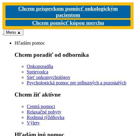
Chcem príspevkom pomôcť onkologickým
pacientom
Chcem pomôcť kúpou merchu
Menu
▲
Hľadám pomoc
Chcem poradiť od odborníka
Onkoporadňa
Sprievodca
Sieť onkopsychológov
Psychologická pomoc pre príbuzných a pozostalých
Chcem žiť aktívne
Centrá pomoci
Relaxačné pobyty
Rodinná týždňovka
Výlety
Hľadám inú pomoc