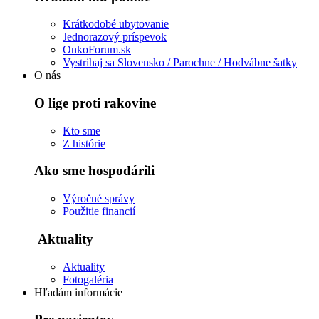
Krátkodobé ubytovanie
Jednorazový príspevok
OnkoForum.sk
Vystrihaj sa Slovensko / Parochne / Hodvábne šatky
O nás
O lige proti rakovine
Kto sme
Z histórie
Ako sme hospodárili
Výročné správy
Použitie financií
Aktuality
Aktuality
Fotogaléria
Hľadám informácie