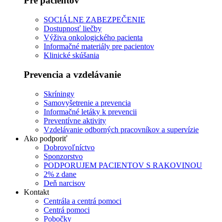
Pre pacientov
SOCIÁLNE ZABEZPEČENIE
Dostupnosť liečby
Výživa onkologického pacienta
Informačné materiály pre pacientov
Klinické skúšania
Prevencia a vzdelávanie
Skríningy
Samovyšetrenie a prevencia
Informačné letáky k prevencii
Preventívne aktivity
Vzdelávanie odborných pracovníkov a supervízie
Ako podporiť
Dobrovoľníctvo
Sponzorstvo
PODPORUJEM PACIENTOV S RAKOVINOU
2% z dane
Deň narcisov
Kontakt
Centrála a centrá pomoci
Centrá pomoci
Pobočky