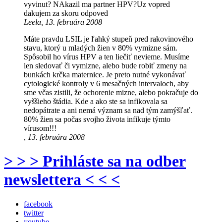
vyvinut? NAkazil ma partner HPV?Uz vopred
dakujem za skoru odpoved
Leela, 13. februára 2008
Máte pravdu LSIL je ľahký stupeň pred rakovinového
stavu, ktorý u mladých žien v 80% vymizne sám.
Spôsobil ho vírus HPV a ten liečiť nevieme. Musíme
len sledovať či vymizne, alebo bude robiť zmeny na
bunkách krčka maternice. Je preto nutné vykonávať
cytologické kontroly v 6 mesačných intervaloch, aby
sme včas zistili, že ochorenie mizne, alebo pokračuje do
vyššieho štádia. Kde a ako ste sa infikovala sa
nedopátrate a ani nemá význam sa nad tým zamýšľať.
80% žien sa počas svojho života infikuje týmto
vírusom!!!
, 13. februára 2008
> > > Prihláste sa na odber
newslettera < < <
facebook
twitter
youtube