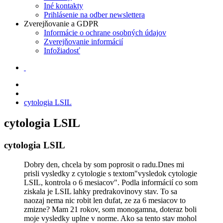
Iné kontakty
Prihlásenie na odber newslettera
Zverejňovanie a GDPR
Informácie o ochrane osobných údajov
Zverejňovanie informácií
Infožiadosť
cytologia LSIL
cytologia LSIL
cytologia LSIL
Dobry den, chcela by som poprosit o radu.Dnes mi
prisli vysledky z cytologie s textom"vysledok cytologie
LSIL, kontrola o 6 mesiacov". Podla informácií co som
ziskala je LSIL lahky predrakovinovy stav. To sa
naozaj nema nic robit len dufat, ze za 6 mesiacov to
zmizne? Mam 21 rokov, som monogamna, doteraz boli
moje vysledky uplne v norme. Ako sa tento stav mohol