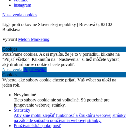
instagram
Nastavenia cookies
Liga proti rakovine Slovenskej republiky | Brestová 6, 82102
Bratislava
Vytvoril
Melon Marketing
Cookies
Používame cookies. Ak si myslíte, že je to v poriadku, kliknite na
"Prijať všetko". Kliknutím na "Nastavenia" si tiež môžete vybrať,
aký druh súborov cookie chcete povoliť.
Nastavenia
Prijať všetko
Cookies
Vyberte, aké súbory cookie chcete prijať. Váš výber sa uloží na
jeden rok.
Nevyhnutné
Tieto súbory cookie nie sú voliteľné. Sú potrebné pre
fungovanie webovej stránky.
Štatistiky
Aby sme mohli zlepšiť funkčnosť a štruktúru webovej stránky
na základe spôsobu používania webovej stránky.
Používateľská spokojnosť