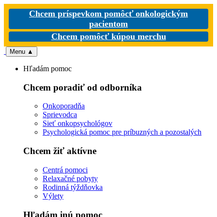
Chcem príspevkom pomôcť onkologickým
pacientom
Chcem pomôcť kúpou merchu
Menu
▲
Hľadám pomoc
Chcem poradiť od odborníka
Onkoporadňa
Sprievodca
Sieť onkopsychológov
Psychologická pomoc pre príbuzných a pozostalých
Chcem žiť aktívne
Centrá pomoci
Relaxačné pobyty
Rodinná týždňovka
Výlety
Hľadám inú pomoc