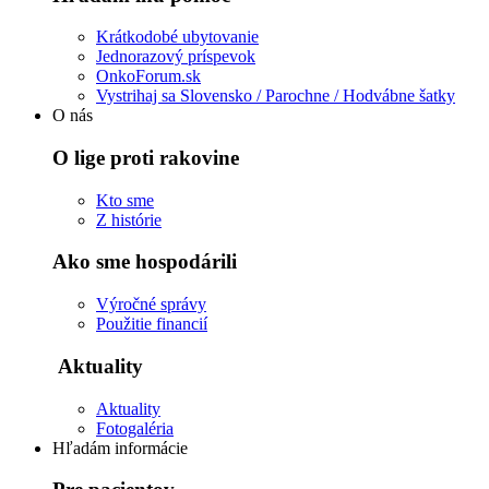
Krátkodobé ubytovanie
Jednorazový príspevok
OnkoForum.sk
Vystrihaj sa Slovensko / Parochne / Hodvábne šatky
O nás
O lige proti rakovine
Kto sme
Z histórie
Ako sme hospodárili
Výročné správy
Použitie financií
Aktuality
Aktuality
Fotogaléria
Hľadám informácie