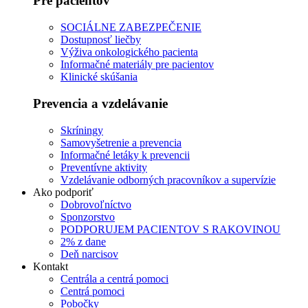
Pre pacientov
SOCIÁLNE ZABEZPEČENIE
Dostupnosť liečby
Výživa onkologického pacienta
Informačné materiály pre pacientov
Klinické skúšania
Prevencia a vzdelávanie
Skríningy
Samovyšetrenie a prevencia
Informačné letáky k prevencii
Preventívne aktivity
Vzdelávanie odborných pracovníkov a supervízie
Ako podporiť
Dobrovoľníctvo
Sponzorstvo
PODPORUJEM PACIENTOV S RAKOVINOU
2% z dane
Deň narcisov
Kontakt
Centrála a centrá pomoci
Centrá pomoci
Pobočky