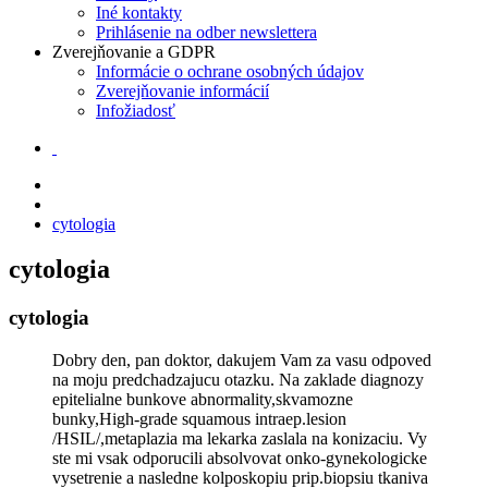
Iné kontakty
Prihlásenie na odber newslettera
Zverejňovanie a GDPR
Informácie o ochrane osobných údajov
Zverejňovanie informácií
Infožiadosť
cytologia
cytologia
cytologia
Dobry den, pan doktor, dakujem Vam za vasu odpoved
na moju predchadzajucu otazku. Na zaklade diagnozy
epitelialne bunkove abnormality,skvamozne
bunky,High-grade squamous intraep.lesion
/HSIL/,metaplazia ma lekarka zaslala na konizaciu. Vy
ste mi vsak odporucili absolvovat onko-gynekologicke
vysetrenie a nasledne kolposkopiu prip.biopsiu tkaniva