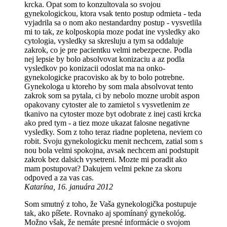
krcka. Opat som to konzultovala so svojou
gynekologickou, ktora vsak tento postup odmieta - teda
vyjadrila sa o nom ako nestandardny postup - vysvetlila
mi to tak, ze kolposkopia moze podat ine vysledky ako
cytologia, vysledky sa skresluju a tym sa oddaluje
zakrok, co je pre pacientku velmi nebezpecne. Podla
nej lepsie by bolo absolvovat konizaciu a az podla
vysledkov po konizacii odoslat ma na onko-
gynekologicke pracovisko ak by to bolo potrebne.
Gynekologa u ktoreho by som mala absolvovat tento
zakrok som sa pytala, ci by nebolo mozne urobit aspon
opakovany cytoster ale to zamietol s vysvetlenim ze
tkanivo na cytoster moze byt odobrate z inej casti krcka
ako pred tym - a tiez moze ukazat falosne negativne
vysledky. Som z toho teraz riadne popletena, neviem co
robit. Svoju gynekologicku menit nechcem, zatial som s
nou bola velmi spokojna, avsak nechcem ani podstupit
zakrok bez dalsich vysetreni. Mozte mi poradit ako
mam postupovat? Dakujem velmi pekne za skoru
odpoved a za vas cas.
Katarína, 16. januára 2012
Som smutný z toho, že Vaša gynekologička postupuje
tak, ako píšete. Rovnako aj spomínaný gynekológ.
Možno však, že nemáte presné informácie o svojom