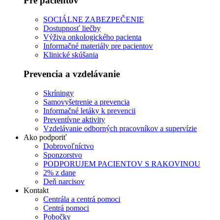
Pre pacientov
SOCIÁLNE ZABEZPEČENIE
Dostupnosť liečby
Výživa onkologického pacienta
Informačné materiály pre pacientov
Klinické skúšania
Prevencia a vzdelávanie
Skríningy
Samovyšetrenie a prevencia
Informačné letáky k prevencii
Preventívne aktivity
Vzdelávanie odborných pracovníkov a supervízie
Ako podporiť
Dobrovoľníctvo
Sponzorstvo
PODPORUJEM PACIENTOV S RAKOVINOU
2% z dane
Deň narcisov
Kontakt
Centrála a centrá pomoci
Centrá pomoci
Pobočky