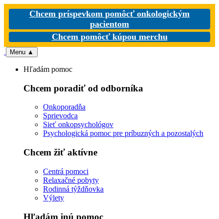
Chcem príspevkom pomôcť onkologickým
pacientom
Chcem pomôcť kúpou merchu
Menu
▲
Hľadám pomoc
Chcem poradiť od odborníka
Onkoporadňa
Sprievodca
Sieť onkopsychológov
Psychologická pomoc pre príbuzných a pozostalých
Chcem žiť aktívne
Centrá pomoci
Relaxačné pobyty
Rodinná týždňovka
Výlety
Hľadám inú pomoc