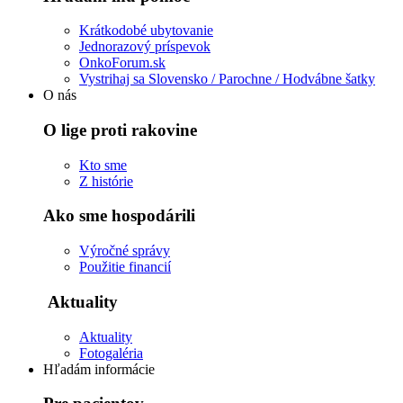
Krátkodobé ubytovanie
Jednorazový príspevok
OnkoForum.sk
Vystrihaj sa Slovensko / Parochne / Hodvábne šatky
O nás
O lige proti rakovine
Kto sme
Z histórie
Ako sme hospodárili
Výročné správy
Použitie financií
Aktuality
Aktuality
Fotogaléria
Hľadám informácie