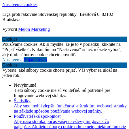
Nastavenia cookies
Liga proti rakovine Slovenskej republiky | Brestová 6, 82102
Bratislava
Vytvoril
Melon Marketing
Cookies
Používame cookies. Ak si myslíte, že je to v poriadku, kliknite na
"Prijať všetko". Kliknutím na "Nastavenia" si tiež môžete vybrať,
aký druh súborov cookie chcete povoliť.
Nastavenia
Prijať všetko
Cookies
Vyberte, aké súbory cookie chcete prijať. Váš výber sa uloží na
jeden rok.
Nevyhnutné
Tieto súbory cookie nie sú voliteľné. Sú potrebné pre
fungovanie webovej stránky.
Štatistiky
Aby sme mohli zlepšiť funkčnosť a štruktúru webovej stránky
na základe spôsobu používania webovej stránky.
Používateľská spokojnosť
Aby naša stránka počas vašej návštevy fungovala čo
najlepšie. Ak tieto súbory cookie odmietnete, niektoré funkcie