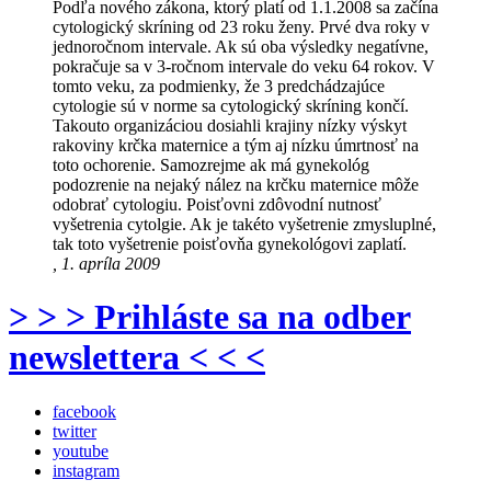
Podľa nového zákona, ktorý platí od 1.1.2008 sa začína
cytologický skríning od 23 roku ženy. Prvé dva roky v
jednoročnom intervale. Ak sú oba výsledky negatívne,
pokračuje sa v 3-ročnom intervale do veku 64 rokov. V
tomto veku, za podmienky, že 3 predchádzajúce
cytologie sú v norme sa cytologický skríning končí.
Takouto organizáciou dosiahli krajiny nízky výskyt
rakoviny krčka maternice a tým aj nízku úmrtnosť na
toto ochorenie. Samozrejme ak má gynekológ
podozrenie na nejaký nález na krčku maternice môže
odobrať cytologiu. Poisťovni zdôvodní nutnosť
vyšetrenia cytolgie. Ak je takéto vyšetrenie zmysluplné,
tak toto vyšetrenie poisťovňa gynekológovi zaplatí.
, 1. apríla 2009
> > > Prihláste sa na odber
newslettera < < <
facebook
twitter
youtube
instagram