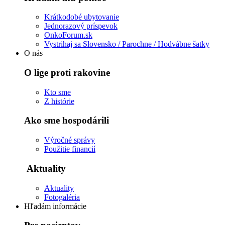
Krátkodobé ubytovanie
Jednorazový príspevok
OnkoForum.sk
Vystrihaj sa Slovensko / Parochne / Hodvábne šatky
O nás
O lige proti rakovine
Kto sme
Z histórie
Ako sme hospodárili
Výročné správy
Použitie financií
Aktuality
Aktuality
Fotogaléria
Hľadám informácie