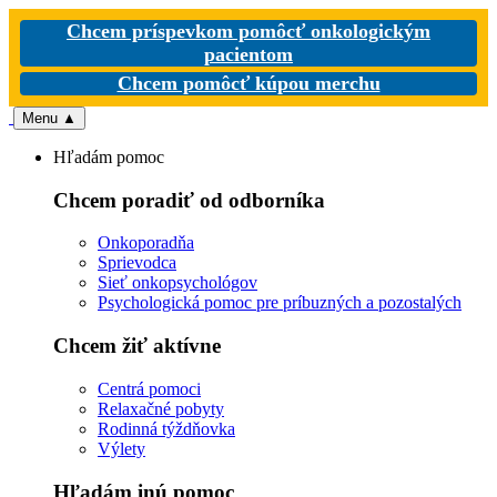
Chcem príspevkom pomôcť onkologickým
pacientom
Chcem pomôcť kúpou merchu
Menu
▲
Hľadám pomoc
Chcem poradiť od odborníka
Onkoporadňa
Sprievodca
Sieť onkopsychológov
Psychologická pomoc pre príbuzných a pozostalých
Chcem žiť aktívne
Centrá pomoci
Relaxačné pobyty
Rodinná týždňovka
Výlety
Hľadám inú pomoc