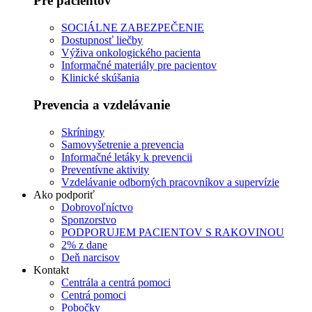
Pre pacientov
SOCIÁLNE ZABEZPEČENIE
Dostupnosť liečby
Výživa onkologického pacienta
Informačné materiály pre pacientov
Klinické skúšania
Prevencia a vzdelávanie
Skríningy
Samovyšetrenie a prevencia
Informačné letáky k prevencii
Preventívne aktivity
Vzdelávanie odborných pracovníkov a supervízie
Ako podporiť
Dobrovoľníctvo
Sponzorstvo
PODPORUJEM PACIENTOV S RAKOVINOU
2% z dane
Deň narcisov
Kontakt
Centrála a centrá pomoci
Centrá pomoci
Pobočky