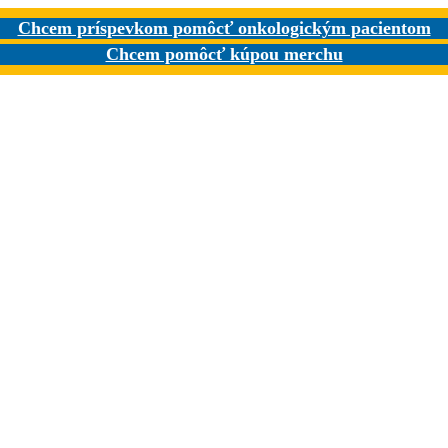
Chcem príspevkom pomôcť onkologickým pacientom
Chcem pomôcť kúpou merchu