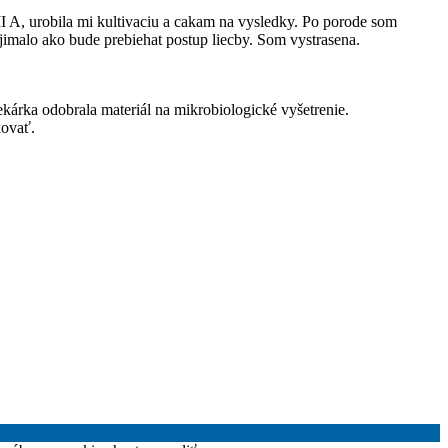
II A, urobila mi kultivaciu a cakam na vysledky. Po porode som
jimalo ako bude prebiehat postup liecby. Som vystrasena.
kárka odobrala materiál na mikrobiologické vyšetrenie.
kovať.