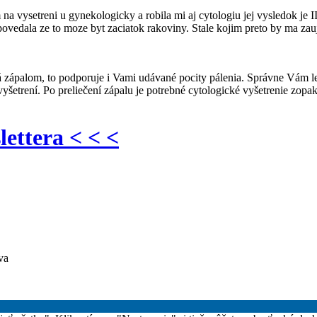
 vysetreni u gynekologicky a robila mi aj cytologiu jej vysledok je I
ovedala ze to moze byt zaciatok rakoviny. Stale kojim preto by ma zau
 zápalom, to podporuje i Vami udávané pocity pálenia. Správne Vám le
šetrení. Po preliečení zápalu je potrebné cytologické vyšetrenie zopa
lettera < < <
va