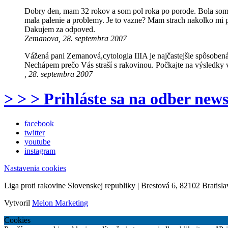
Dobry den, mam 32 rokov a som pol roka po porode. Bola som na
mala palenie a problemy. Je to vazne? Mam strach nakolko mi p
Dakujem za odpoved.
Zemanova, 28. septembra 2007
Vážená pani Zemanová,cytologia IIIA je najčastejšie spôsobená
Nechápem prečo Vás straší s rakovinou. Počkajte na výsledky vy
, 28. septembra 2007
> > > Prihláste sa na odber news
facebook
twitter
youtube
instagram
Nastavenia cookies
Liga proti rakovine Slovenskej republiky | Brestová 6, 82102 Bratisla
Vytvoril
Melon Marketing
Cookies