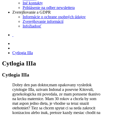
Iné kontakty
Prihlásenie na odber newslettera
Zverejňovanie a GDPR
Informácie o ochrane osobných údajov
Zverejňovanie informácií
Infožiadosť
Cytlogia IIIa
Cytlogia IIIa
Cytlogia IIIa
Dobry den pan doktor,mam opakovany vysledok
cytologie IIIa, uzivam Indonal a posevne Kitovuli,
gynekologicka mi povedala, ze mam porusene tkanivo
na krcku maternice. Mam 30 rokov a chcela by som
mat aspon jedno dieta, je vhodne sa teraz snazit
otehotniet? Tiez sa chcem spytat ci sa neda zakrocit
konizaciou alebo inak, pretoze kazdy mesiac chodit na