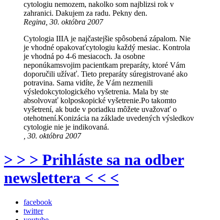
cytologiu nemozem, nakolko som najblizsi rok v
zahranici. Dakujem za radu. Pekny den.
Regina, 30. októbra 2007
Cytologia IIIA je najčastejšie spôsobená zápalom. Nie
je vhodné opakovaťcytologiu každý mesiac. Kontrola
je vhodná po 4-6 mesiacoch. Ja osobne
neponúkamsvojim pacientkam preparáty, ktoré Vám
doporučili užívať. Tieto preparáty súregistrované ako
potravina. Sama vidíte, že Vám nezmenili
výsledokcytologického vyšetrenia. Mala by ste
absolvovať kolposkopické vyšetrenie.Po takomto
vyšetrení, ak bude v poriadku môžete uvažovať o
otehotnení.Konizácia na základe uvedených výsledkov
cytologie nie je indikovaná.
, 30. októbra 2007
> > > Prihláste sa na odber
newslettera < < <
facebook
twitter
youtube