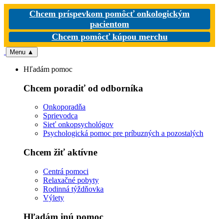
Chcem príspevkom pomôcť onkologickým
pacientom
Chcem pomôcť kúpou merchu
Menu
▲
Hľadám pomoc
Chcem poradiť od odborníka
Onkoporadňa
Sprievodca
Sieť onkopsychológov
Psychologická pomoc pre príbuzných a pozostalých
Chcem žiť aktívne
Centrá pomoci
Relaxačné pobyty
Rodinná týždňovka
Výlety
Hľadám inú pomoc