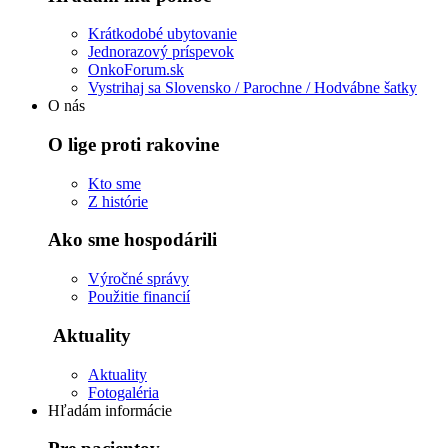
Krátkodobé ubytovanie
Jednorazový príspevok
OnkoForum.sk
Vystrihaj sa Slovensko / Parochne / Hodvábne šatky
O nás
O lige proti rakovine
Kto sme
Z histórie
Ako sme hospodárili
Výročné správy
Použitie financií
Aktuality
Aktuality
Fotogaléria
Hľadám informácie