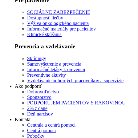
Pre pacientov
SOCIÁLNE ZABEZPEČENIE
Dostupnosť liečby
Výživa onkologického pacienta
Informačné materiály pre pacientov
Klinické skúšania
Prevencia a vzdelávanie
Skríningy
Samovyšetrenie a prevencia
Informačné letáky k prevencii
Preventívne aktivity
Vzdelávanie odborných pracovníkov a supervízie
Ako podporiť
Dobrovoľníctvo
Sponzorstvo
PODPORUJEM PACIENTOV S RAKOVINOU
2% z dane
Deň narcisov
Kontakt
Centrála a centrá pomoci
Centrá pomoci
Pobočky