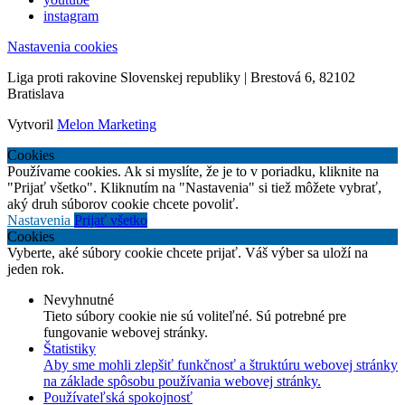
instagram
Nastavenia cookies
Liga proti rakovine Slovenskej republiky | Brestová 6, 82102
Bratislava
Vytvoril
Melon Marketing
Cookies
Používame cookies. Ak si myslíte, že je to v poriadku, kliknite na
"Prijať všetko". Kliknutím na "Nastavenia" si tiež môžete vybrať,
aký druh súborov cookie chcete povoliť.
Nastavenia
Prijať všetko
Cookies
Vyberte, aké súbory cookie chcete prijať. Váš výber sa uloží na
jeden rok.
Nevyhnutné
Tieto súbory cookie nie sú voliteľné. Sú potrebné pre
fungovanie webovej stránky.
Štatistiky
Aby sme mohli zlepšiť funkčnosť a štruktúru webovej stránky
na základe spôsobu používania webovej stránky.
Používateľská spokojnosť