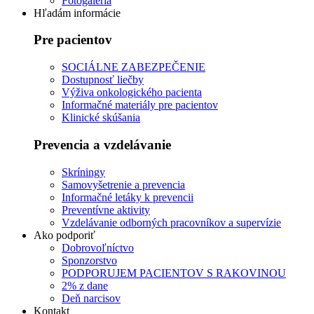
Fotogaléria
Hľadám informácie
Pre pacientov
SOCIÁLNE ZABEZPEČENIE
Dostupnosť liečby
Výživa onkologického pacienta
Informačné materiály pre pacientov
Klinické skúšania
Prevencia a vzdelávanie
Skríningy
Samovyšetrenie a prevencia
Informačné letáky k prevencii
Preventívne aktivity
Vzdelávanie odborných pracovníkov a supervízie
Ako podporiť
Dobrovoľníctvo
Sponzorstvo
PODPORUJEM PACIENTOV S RAKOVINOU
2% z dane
Deň narcisov
Kontakt