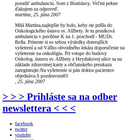
poradiť ambulanciu. Som z Bratislavy. Veľmi pekne
ďakujem za odpoveď.
martina, 25. júna 2007
Milá Martina,najlepšie by bolo, keby ste prišla do
Onkologického ústavu sv. Alžbety. Je tu prsníková
ambulancia v pavilóne K na 1. poschodí - MUDr.
Bella. Prineste si so sebou výsledky doterajších
vyšetrení a od Vášho obvodného lekára doporučenie na
vyšetrenie na onkológiu. Pri vstupe do budovy
Onkolog. ústavu sv. Alžbety z Heydukovej ulice sa na
základe zdravotnej karty a občianskeho preukazu
zaregistrujte.Na vyšetrenie si pán doktor pacientov
objednáva.S pozdravom83
, 25. júna 2007
> > > Prihláste sa na odber
newslettera < < <
facebook
twitter
youtube