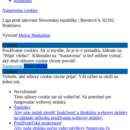
instagram
Nastavenia cookies
Liga proti rakovine Slovenskej republiky | Brestová 6, 82102
Bratislava
Vytvoril
Melon Marketing
Cookies
Používame cookies. Ak si myslíte, že je to v poriadku, kliknite na
"Prijať všetko". Kliknutím na "Nastavenia" si tiež môžete vybrať,
aký druh súborov cookie chcete povoliť.
Nastavenia
Prijať všetko
Cookies
Vyberte, aké súbory cookie chcete prijať. Váš výber sa uloží na
jeden rok.
Nevyhnutné
Tieto súbory cookie nie sú voliteľné. Sú potrebné pre
fungovanie webovej stránky.
Štatistiky
Aby sme mohli zlepšiť funkčnosť a štruktúru webovej stránky
na základe spôsobu používania webovej stránky.
Používateľská spokojnosť
Aby naša stránka počas vašej návštevy fungovala čo