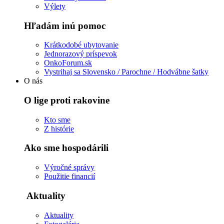
Výlety
Hľadám inú pomoc
Krátkodobé ubytovanie
Jednorazový príspevok
OnkoForum.sk
Vystrihaj sa Slovensko / Parochne / Hodvábne šatky
O nás
O lige proti rakovine
Kto sme
Z histórie
Ako sme hospodárili
Výročné správy
Použitie financií
Aktuality
Aktuality