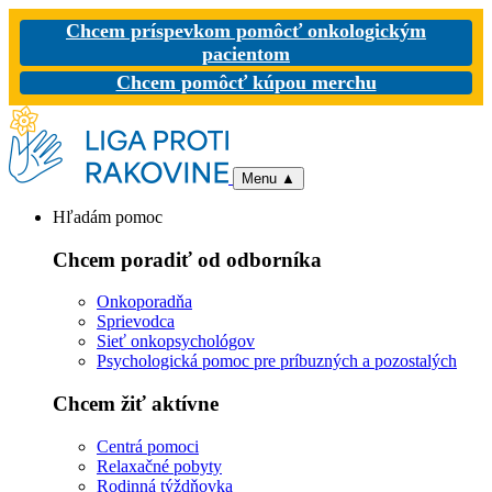
Chcem príspevkom pomôcť onkologickým
pacientom
Chcem pomôcť kúpou merchu
Menu
▲
Hľadám pomoc
Chcem poradiť od odborníka
Onkoporadňa
Sprievodca
Sieť onkopsychológov
Psychologická pomoc pre príbuzných a pozostalých
Chcem žiť aktívne
Centrá pomoci
Relaxačné pobyty
Rodinná týždňovka