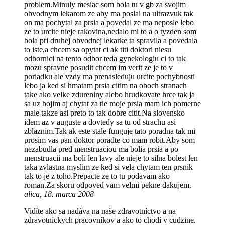
problem.Minuly mesiac som bola tu v gb za svojim
obvodnym lekarom ze aby ma poslal na ultrazvuk tak
on ma pochytal za prsia a povedal ze ma neposle lebo
ze to urcite nieje rakovina,nedalo mi to a o tyzden som
bola pri druhej obvodnej lekarke ta spravila a povedala
to iste,a chcem sa opytat ci ak titi doktori niesu
odbornici na tento odbor teda gynekologiu ci to tak
mozu spravne posudit chcem im verit ze je to v
poriadku ale vzdy ma prenasleduju urcite pochybnosti
lebo ja ked si hmatam prsia citim na oboch stranach
take ako velke zdureniny alebo hrudkovate hrce tak ja
sa uz bojim aj chytat za tie moje prsia mam ich pomerne
male takze asi preto to tak dobre citit.Na slovensko
idem az v auguste a dovtedy sa tu od strachu asi
zblaznim.Tak ak este stale funguje tato poradna tak mi
prosim vas pan doktor poradte co mam robit.Aby som
nezabudla pred menstruaciou ma bolia prsia a po
menstruacii ma boli len lavy ale nieje to silna bolest len
taka zvlastna myslim ze ked si vela chytam ten prsnik
tak to je z toho.Prepacte ze to tu podavam ako
roman.Za skoru odpoved vam velmi pekne dakujem.
alica, 18. marca 2008
Vidíte ako sa nadáva na naše zdravotníctvo a na
zdravotníckych pracovníkov a ako to chodí v cudzine.