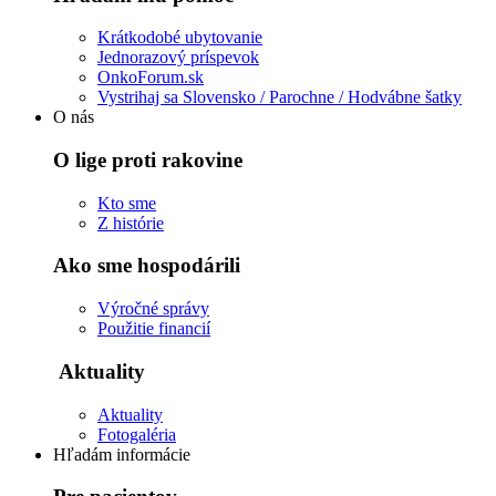
Tieto súbory
Krátkodobé ubytovanie
cookie nie sú
Jednorazový príspevok
voliteľné. Sú
OnkoForum.sk
potrebné pre
Vystrihaj sa Slovensko / Parochne / Hodvábne šatky
fungovanie
O nás
webovej
stránky.
O lige proti rakovine
Kto sme
Štatistiky
Z histórie
Aby sme
mohli
Ako sme hospodárili
zlepšiť
funkčnosť
Výročné správy
a štruktúru
Použitie financií
webovej
stránky na
Aktuality
základe
spôsobu
používania
Aktuality
webovej
Fotogaléria
stránky.
Hľadám informácie