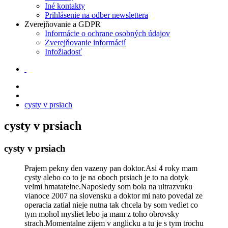
zvyšujete šancu
Iné kontakty
na zobrazenie
Prihlásenie na odber newslettera
kvalitnejšie
Zverejňovanie a GDPR
prispôsobeného
Informácie o ochrane osobných údajov
obsahu a
Zverejňovanie informácií
ponúk.
Infožiadosť
cysty v prsiach
cysty v prsiach
cysty v prsiach
Prajem pekny den vazeny pan doktor.Asi 4 roky mam
cysty alebo co to je na oboch prsiach je to na dotyk
velmi hmatatelne.Naposledy som bola na ultrazvuku
vianoce 2007 na slovensku a doktor mi nato povedal ze
operacia zatial nieje nutna tak chcela by som vediet co
tym mohol mysliet lebo ja mam z toho obrovsky
strach.Momentalne zijem v anglicku a tu je s tym trochu