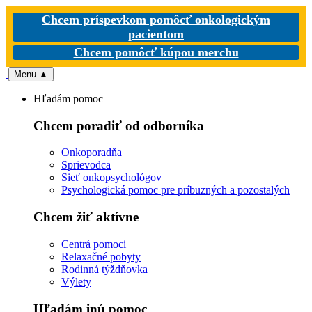
Chcem príspevkom pomôcť onkologickým
pacientom
Chcem pomôcť kúpou merchu
Menu
▲
Hľadám pomoc
Chcem poradiť od odborníka
Onkoporadňa
Sprievodca
Sieť onkopsychológov
Psychologická pomoc pre príbuzných a pozostalých
Chcem žiť aktívne
Centrá pomoci
Relaxačné pobyty
Rodinná týždňovka
Výlety
Hľadám inú pomoc
Nevyhnutné