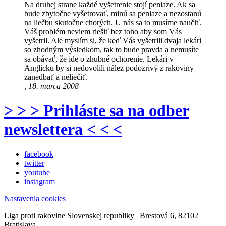
Na druhej strane každé vyšetrenie stojí peniaze. Ak sa
bude zbytočne vyšetrovať, minú sa peniaze a nezostanú
na liečbu skutočne chorých. U nás sa to musíme naučiť.
Váš problém neviem riešiť bez toho aby som Vás
vyšetril. Ale myslím si, že keď Vás vyšetrili dvaja lekári
so zhodným výsledkom, tak to bude pravda a nemusíte
sa obávať, že ide o zhubné ochorenie. Lekári v
Anglicku by si nedovolili nález podozrivý z rakoviny
zanedbať a neliečiť.
, 18. marca 2008
> > > Prihláste sa na odber
newslettera < < <
facebook
twitter
youtube
instagram
Nastavenia cookies
Liga proti rakovine Slovenskej republiky | Brestová 6, 82102
Bratislava