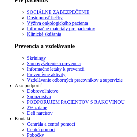
Pre pacientov
Používateľská
SOCIÁLNE ZABEZPEČENIE
spokojnosť
Dostupnosť liečby
Aby naša
Výživa onkologického pacienta
stránka počas
Informačné materiály pre pacientov
vašej návštevy
Klinické skúšania
fungovala čo
najlepšie. Ak
Prevencia a vzdelávanie
tieto súbory
cookie
Skríningy
odmietnete,
Samovyšetrenie a prevencia
niektoré
Informačné letáky k prevencii
funkcie z
Preventívne aktivity
webovej
Vzdelávanie odborných pracovníkov a supervízie
stránky zmiznú.
Ako podporiť
Dobrovoľníctvo
Sponzorstvo
Marketing
PODPORUJEM PACIENTOV S RAKOVINOU
Zdieľaním
2% z dane
svojich
Deň narcisov
záujmov a
Kontakt
správania
Centrála a centrá pomoci
počas návštevy
Centrá pomoci
našej stránky
Pobočky