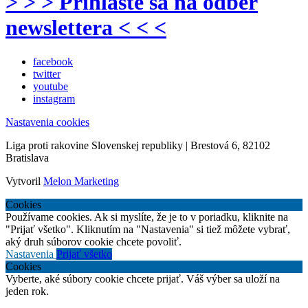
> > > Prihláste sa na odber
newslettera < < <
facebook
twitter
youtube
instagram
Nastavenia cookies
Liga proti rakovine Slovenskej republiky | Brestová 6, 82102
Bratislava
Vytvoril
Melon Marketing
Cookies
Používame cookies. Ak si myslíte, že je to v poriadku, kliknite na
"Prijať všetko". Kliknutím na "Nastavenia" si tiež môžete vybrať,
aký druh súborov cookie chcete povoliť.
Nastavenia
Prijať všetko
Cookies
Vyberte, aké súbory cookie chcete prijať. Váš výber sa uloží na
jeden rok.