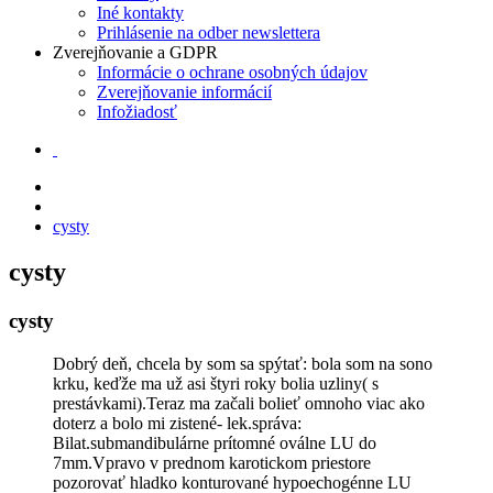
Iné kontakty
Prihlásenie na odber newslettera
Zverejňovanie a GDPR
Informácie o ochrane osobných údajov
Zverejňovanie informácií
Infožiadosť
cysty
cysty
cysty
Dobrý deň, chcela by som sa spýtať: bola som na sono
krku, keďže ma už asi štyri roky bolia uzliny( s
prestávkami).Teraz ma začali bolieť omnoho viac ako
doterz a bolo mi zistené- lek.správa:
Bilat.submandibulárne prítomné oválne LU do
7mm.Vpravo v prednom karotickom priestore
pozorovať hladko konturované hypoechogénne LU