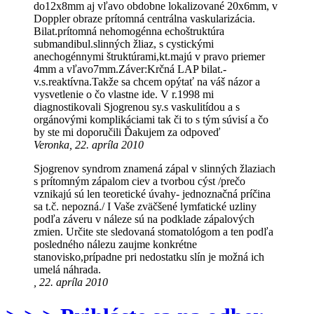
do12x8mm aj vľavo obdobne lokalizované 20x6mm, v
Doppler obraze prítomná centrálna vaskularizácia.
Bilat.prítomná nehomogénna echoštruktúra
submandibul.slinných žliaz, s cystickými
anechogénnymi štruktúrami,kt.majú v pravo priemer
4mm a vľavo7mm.Záver:Krčná LAP bilat.-
v.s.reaktívna.Takže sa chcem opýtať na váš názor a
vysvetlenie o čo vlastne ide. V r.1998 mi
diagnostikovali Sjogrenou sy.s vaskulitídou a s
orgánovými komplikáciami tak či to s tým súvisí a čo
by ste mi doporučili Ďakujem za odpoveď
Veronka, 22. apríla 2010
Sjogrenov syndrom znamená zápal v slinných žlaziach
s prítomným zápalom ciev a tvorbou cýst /prečo
vznikajú sú len teoretické úvahy- jednoznačná príčina
sa t.č. nepozná./ I Vaše zväčšené lymfatické uzliny
podľa záveru v náleze sú na podklade zápalových
zmien. Určite ste sledovaná stomatológom a ten podľa
posledného nálezu zaujme konkrétne
stanovisko,prípadne pri nedostatku slín je možná ich
umelá náhrada.
, 22. apríla 2010