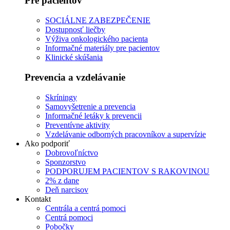
Pre pacientov
SOCIÁLNE ZABEZPEČENIE
Dostupnosť liečby
Výživa onkologického pacienta
Informačné materiály pre pacientov
Klinické skúšania
Prevencia a vzdelávanie
Skríningy
Samovyšetrenie a prevencia
Informačné letáky k prevencii
Preventívne aktivity
Vzdelávanie odborných pracovníkov a supervízie
Ako podporiť
Dobrovoľníctvo
Sponzorstvo
PODPORUJEM PACIENTOV S RAKOVINOU
2% z dane
Deň narcisov
Kontakt
Centrála a centrá pomoci
Centrá pomoci
Pobočky