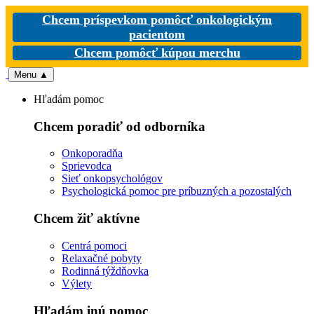
Chcem príspevkom pomôcť onkologickým
pacientom
Chcem pomôcť kúpou merchu
Menu
▲
Hľadám pomoc
Chcem poradiť od odborníka
Onkoporadňa
Sprievodca
Sieť onkopsychológov
Psychologická pomoc pre príbuzných a pozostalých
Chcem žiť aktívne
Centrá pomoci
Relaxačné pobyty
Rodinná týždňovka
Výlety
Hľadám inú pomoc