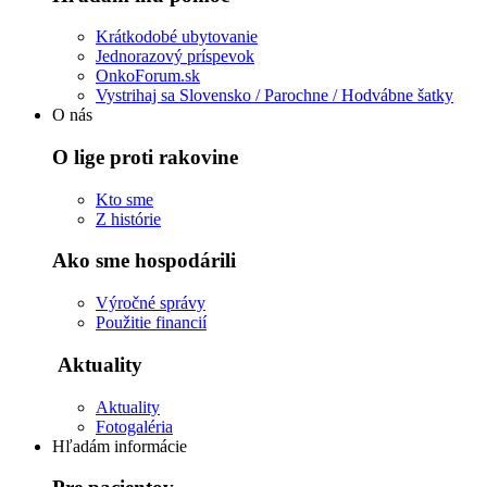
Krátkodobé ubytovanie
Jednorazový príspevok
OnkoForum.sk
Vystrihaj sa Slovensko / Parochne / Hodvábne šatky
O nás
O lige proti rakovine
Kto sme
Z histórie
Ako sme hospodárili
Výročné správy
Použitie financií
Aktuality
Aktuality
Fotogaléria
Hľadám informácie