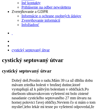
Iné kontakty
Prihlásenie na odber newslettera
Zverejňovanie a GDPR
Informácie o ochrane osobných údajov
Zverejňovanie informácií
Infožiadosť
cystický septovaný útvar
cystický septovaný útvar
cystický septovaný útvar
Dobrý deň.Prosím o radu.Mám 39 r.a už dlhšiu dobu
mávam zriedka bolesti v brušnej dutine,ktoré
vystupňujú až k pálivým bolestiam v obličkách.Po
dnešnom ultrazvukovom vyšetrení mi bolo zistené
nasadanie cystického septovaného 27 mm útvaru na
hornej polovici ľavej obličky.Neviem čo si mám o tom
myslieť,lebo lekár mi tesne po vyšetrení odpovedal,že