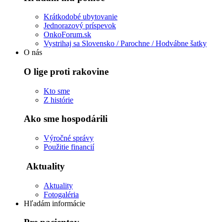
Krátkodobé ubytovanie
Jednorazový príspevok
OnkoForum.sk
Vystrihaj sa Slovensko / Parochne / Hodvábne šatky
O nás
O lige proti rakovine
Kto sme
Z histórie
Ako sme hospodárili
Výročné správy
Použitie financií
Aktuality
Aktuality
Fotogaléria
Hľadám informácie