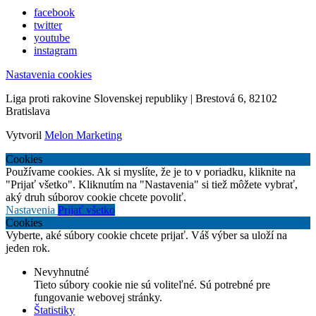
facebook
twitter
youtube
instagram
Nastavenia cookies
Liga proti rakovine Slovenskej republiky | Brestová 6, 82102
Bratislava
Vytvoril
Melon Marketing
Cookies
Používame cookies. Ak si myslíte, že je to v poriadku, kliknite na
"Prijať všetko". Kliknutím na "Nastavenia" si tiež môžete vybrať,
aký druh súborov cookie chcete povoliť.
Nastavenia
Prijať všetko
Cookies
Vyberte, aké súbory cookie chcete prijať. Váš výber sa uloží na
jeden rok.
Nevyhnutné
Tieto súbory cookie nie sú voliteľné. Sú potrebné pre
fungovanie webovej stránky.
Štatistiky