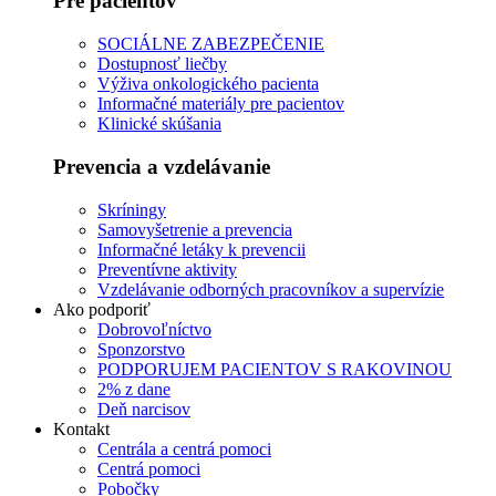
Pre pacientov
SOCIÁLNE ZABEZPEČENIE
Dostupnosť liečby
Výživa onkologického pacienta
Informačné materiály pre pacientov
Klinické skúšania
Prevencia a vzdelávanie
Skríningy
Samovyšetrenie a prevencia
Informačné letáky k prevencii
Preventívne aktivity
Vzdelávanie odborných pracovníkov a supervízie
Ako podporiť
Dobrovoľníctvo
Sponzorstvo
PODPORUJEM PACIENTOV S RAKOVINOU
2% z dane
Deň narcisov
Kontakt
Centrála a centrá pomoci
Centrá pomoci
Pobočky