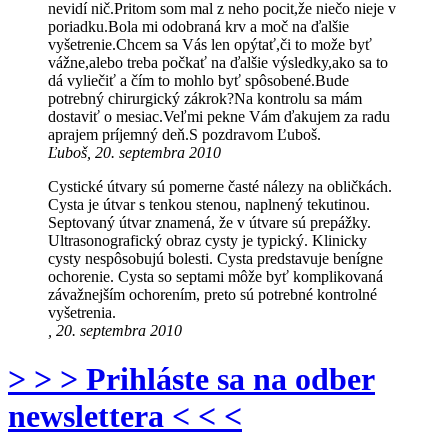
nevidí nič.Pritom som mal z neho pocit,že niečo nieje v
poriadku.Bola mi odobraná krv a moč na ďalšie
vyšetrenie.Chcem sa Vás len opýtať,či to može byť
vážne,alebo treba počkať na ďalšie výsledky,ako sa to
dá vyliečiť a čím to mohlo byť spôsobené.Bude
potrebný chirurgický zákrok?Na kontrolu sa mám
dostaviť o mesiac.Veľmi pekne Vám ďakujem za radu
aprajem príjemný deň.S pozdravom Ľuboš.
Ľuboš, 20. septembra 2010
Cystické útvary sú pomerne časté nálezy na obličkách.
Cysta je útvar s tenkou stenou, naplnený tekutinou.
Septovaný útvar znamená, že v útvare sú prepážky.
Ultrasonografický obraz cysty je typický. Klinicky
cysty nespôsobujú bolesti. Cysta predstavuje benígne
ochorenie. Cysta so septami môže byť komplikovaná
závažnejším ochorením, preto sú potrebné kontrolné
vyšetrenia.
, 20. septembra 2010
> > > Prihláste sa na odber
newslettera < < <