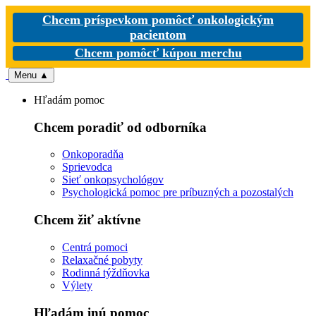
Chcem príspevkom pomôcť onkologickým
pacientom
Chcem pomôcť kúpou merchu
Menu
▲
Hľadám pomoc
Chcem poradiť od odborníka
Onkoporadňa
Sprievodca
Sieť onkopsychológov
Psychologická pomoc pre príbuzných a pozostalých
Chcem žiť aktívne
Centrá pomoci
Relaxačné pobyty
Rodinná týždňovka
Výlety
Hľadám inú pomoc