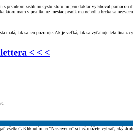
 s prsnikom zistili mi cystu ktoru mi pan doktor vytahoval pomocou ihl
cka ktoru mam v prsniku uz mesiac prsnik ma neboli a hrcka sa nezvecuje 
ysta malá, tak sa len pozoruje. Ak je veľká, tak sa vyťahuje tekutina z 
lettera < < <
va
rijať všetko". Kliknutím na "Nastavenia" si tiež môžete vybrať, aký dru