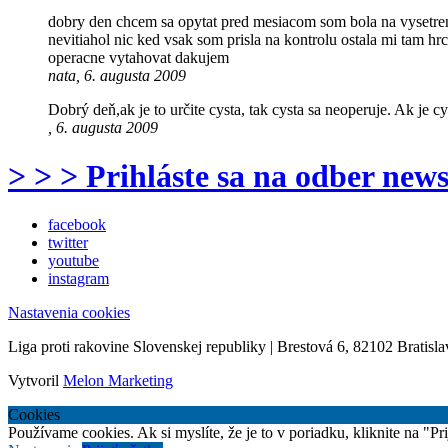
dobry den chcem sa opytat pred mesiacom som bola na vysetreni
nevitiahol nic ked vsak som prisla na kontrolu ostala mi tam hr
operacne vytahovat dakujem
nata, 6. augusta 2009
Dobrý deň,ak je to určite cysta, tak cysta sa neoperuje. Ak je c
, 6. augusta 2009
> > > Prihláste sa na odber news
facebook
twitter
youtube
instagram
Nastavenia cookies
Liga proti rakovine Slovenskej republiky | Brestová 6, 82102 Bratisla
Vytvoril
Melon Marketing
Cookies
Používame cookies. Ak si myslíte, že je to v poriadku, kliknite na "P