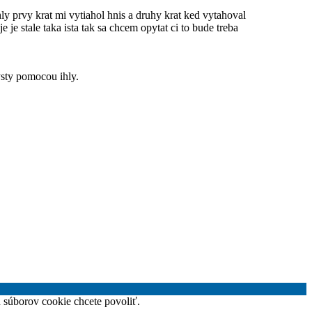
y prvy krat mi vytiahol hnis a druhy krat ked vytahoval
je stale taka ista tak sa chcem opytat ci to bude treba
cysty pomocou ihly.
h súborov cookie chcete povoliť.