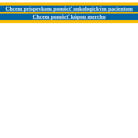
Chcem príspevkom pomôcť onkologickým pacientom
Chcem pomôcť kúpou merchu