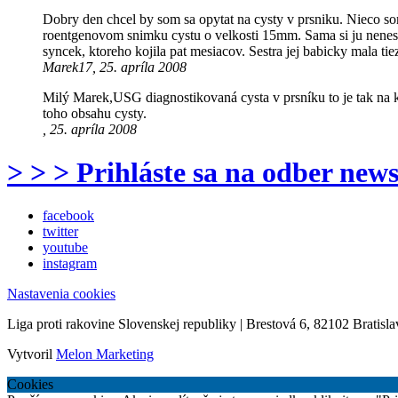
Dobry den chcel by som sa opytat na cysty v prsniku. Nieco som
roentgenovom snimku cystu o velkosti 15mm. Sama si ju nenesla
syncek, ktoreho kojila pat mesiacov. Sestra jej babicky mala ti
Marek17, 25. apríla 2008
Milý Marek,USG diagnostikovaná cysta v prsníku to je tak na k
toho obsahu cysty.
, 25. apríla 2008
> > > Prihláste sa na odber news
facebook
twitter
youtube
instagram
Nastavenia cookies
Liga proti rakovine Slovenskej republiky | Brestová 6, 82102 Bratisla
Vytvoril
Melon Marketing
Cookies