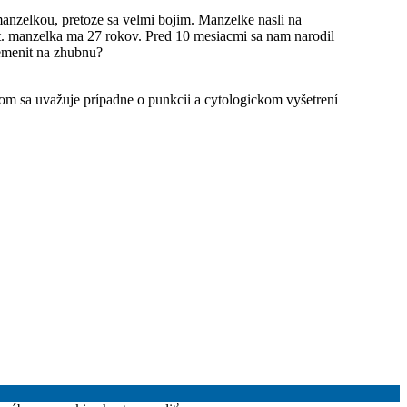
 manzelkou, pretoze sa velmi bojim. Manzelke nasli na
at. manzelka ma 27 rokov. Pred 10 mesiacmi sa nam narodil
remenit na zhubnu?
tom sa uvažuje prípadne o punkcii a cytologickom vyšetrení