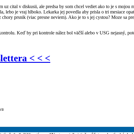
 uz cital v diskusii, ale predsa by som chcel vediet ako to je s mojou
, lebo je vraj hlboko. Lekarka jej povedla aby prisla o tri mesiace op
ez chory prsnik (viac presne neviem). Ako je to s jej cystou? Moze sa p
ontrolu. Keď by pri kontrole nález bol väčší alebo v USG nejasný, po
lettera < < <
va