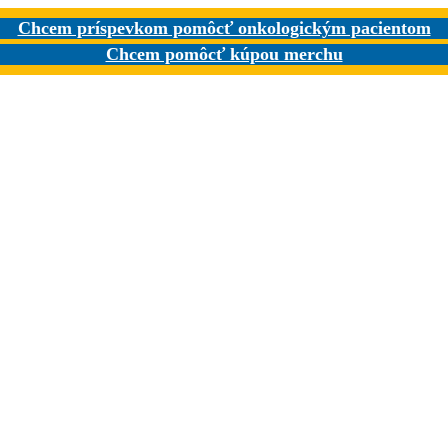
Chcem príspevkom pomôcť onkologickým pacientom
Chcem pomôcť kúpou merchu