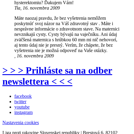
hysterektomiu? Ďakujem Vám!
Tia, 16. novembra 2009
Máte naozaj pravdu, že bez vyšetrenia nemôžem
poskytnúť svoj názor na Váš zdravotný stav . Máte i
nesprávne informácie o zdravotnom stave. Na maternici
nevznikajú cysty. Cysty bývajú na vaječníku. Ani údaj
zväčšená maternica s hrúbkou 60 mm mi nič nehovorí,
aj tento údaj nie je presný. Verím, že chápete, že bez
vyšetrenia nie je možná odpoveď na Vaše otázky.
, 16. novembra 2009
> > > Prihláste sa na odber
newslettera < < <
facebook
twitter
youtube
instagram
Nastavenia cookies
Liga proti rakovine Slovenskej republiky | Brestová 6, 82102