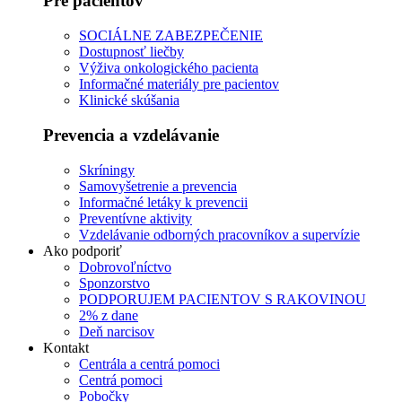
Pre pacientov
SOCIÁLNE ZABEZPEČENIE
Dostupnosť liečby
Výživa onkologického pacienta
Informačné materiály pre pacientov
Klinické skúšania
Prevencia a vzdelávanie
Skríningy
Samovyšetrenie a prevencia
Informačné letáky k prevencii
Preventívne aktivity
Vzdelávanie odborných pracovníkov a supervízie
Ako podporiť
Dobrovoľníctvo
Sponzorstvo
PODPORUJEM PACIENTOV S RAKOVINOU
2% z dane
Deň narcisov
Kontakt
Centrála a centrá pomoci
Centrá pomoci
Pobočky