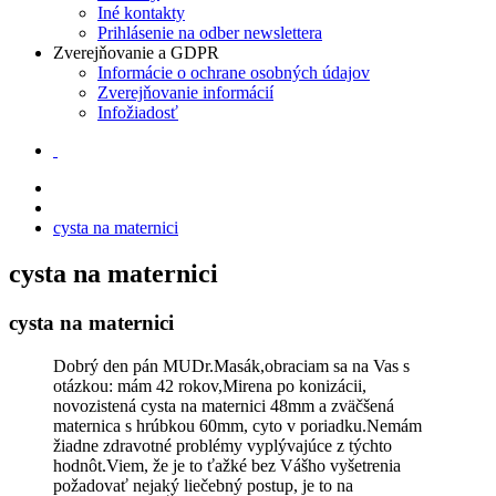
Iné kontakty
Prihlásenie na odber newslettera
Zverejňovanie a GDPR
Informácie o ochrane osobných údajov
Zverejňovanie informácií
Infožiadosť
cysta na maternici
cysta na maternici
cysta na maternici
Dobrý den pán MUDr.Masák,obraciam sa na Vas s
otázkou: mám 42 rokov,Mirena po konizácii,
novozistená cysta na maternici 48mm a zväčšená
maternica s hrúbkou 60mm, cyto v poriadku.Nemám
žiadne zdravotné problémy vyplývajúce z týchto
hodnôt.Viem, že je to ťažké bez Vášho vyšetrenia
požadovať nejaký liečebný postup, je to na