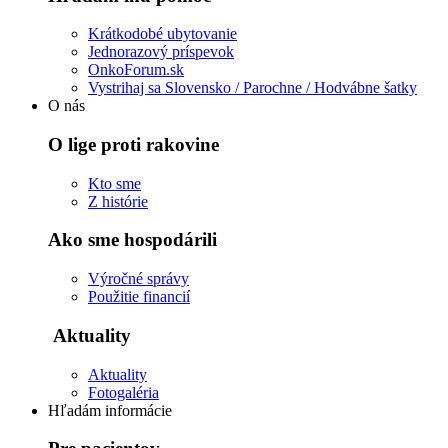
Krátkodobé ubytovanie
Jednorazový príspevok
OnkoForum.sk
Vystrihaj sa Slovensko / Parochne / Hodvábne šatky
O nás
O lige proti rakovine
Kto sme
Z histórie
Ako sme hospodárili
Výročné správy
Použitie financií
Aktuality
Aktuality
Fotogaléria
Hľadám informácie