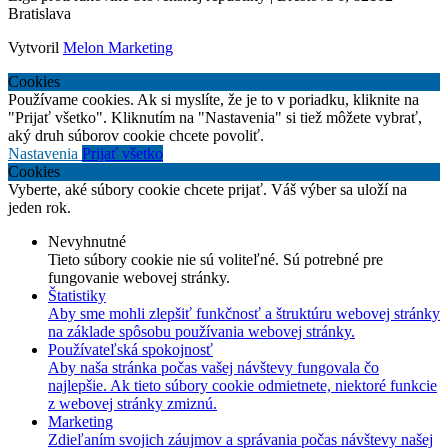
Bratislava
Vytvoril
Melon Marketing
Cookies
Používame cookies. Ak si myslíte, že je to v poriadku, kliknite na
"Prijať všetko". Kliknutím na "Nastavenia" si tiež môžete vybrať,
aký druh súborov cookie chcete povoliť.
Nastavenia
Prijať všetko
Cookies
Vyberte, aké súbory cookie chcete prijať. Váš výber sa uloží na
jeden rok.
Nevyhnutné
Tieto súbory cookie nie sú voliteľné. Sú potrebné pre
fungovanie webovej stránky.
Štatistiky
Aby sme mohli zlepšiť funkčnosť a štruktúru webovej stránky
na základe spôsobu používania webovej stránky.
Používateľská spokojnosť
Aby naša stránka počas vašej návštevy fungovala čo
najlepšie. Ak tieto súbory cookie odmietnete, niektoré funkcie
z webovej stránky zmiznú.
Marketing
Zdieľaním svojich záujmov a správania počas návštevy našej