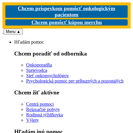
Chcem príspevkom pomôcť onkologickým
pacientom
Chcem pomôcť kúpou merchu
Menu
▲
Hľadám pomoc
Chcem poradiť od odborníka
Onkoporadňa
Sprievodca
Sieť onkopsychológov
Psychologická pomoc pre príbuzných a pozostalých
Chcem žiť aktívne
Centrá pomoci
Relaxačné pobyty
Rodinná týždňovka
Výlety
Hľadám inú pomoc