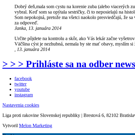
Dobrý deň,mala som cystu na korenie zuba (alebo viacerých zubo
vybral. Keď som sa opýtala sestričky, či to neposielajú na histo
Som nepokojná, pretože ma všetci naokolo presviedčajú, že sa 
za odpoveď.
Janka, 13. januára 2014
Určite pôjdete na kontrolu a skôr, ako Vás lekár začne vyšetr
Väčšina cýst je nezhubná, nemala by ste mať obavy, myslím si 
, 13. januára 2014
> > > Prihláste sa na odber news
facebook
twitter
youtube
instagram
Nastavenia cookies
Liga proti rakovine Slovenskej republiky | Brestová 6, 82102 Bratisla
Vytvoril
Melon Marketing