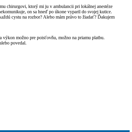
u chirurgovi, ktorý mi ju v ambulancii pri lokálnej anestéze
m nekomunikuje, on sa hneď po úkone vyparil do svojej kutice.
ať každú cystu na rozbor? Alebo mám právo to žiadať? Ďakujem
náva výkon možno pre poisťovňu, možno na priamu platbu.
alebo povedal.