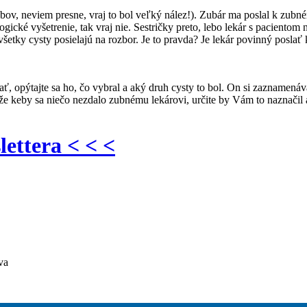
v, neviem presne, vraj to bol veľký nález!). Zubár ma poslal k zubném
logické vyšetrenie, tak vraj nie. Sestričky preto, lebo lekár s paciento
všetky cysty posielajú na rozbor. Je to pravda? Je lekár povinný posl
ovať, opýtajte sa ho, čo vybral a aký druh cysty to bol. On si zazname
že keby sa niečo nezdalo zubnému lekárovi, určite by Vám to naznačil 
lettera < < <
va