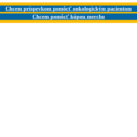
Chcem príspevkom pomôcť onkologickým pacientom
Chcem pomôcť kúpou merchu