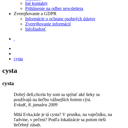
Iné kontakty
Prihlásenie na odber newslettera
Zverejňovanie a GDPR
Informácie o ochrane osobných údajov
Zverejňovanie informácií
Infožiadosť
cysta
cysta
cysta
Dobrý deň,chcela by som sa spýtať aké lieky sa
používajú na liečbu vážnejších foriem cýst.
EvkaK, 8. januára 2009
Milá Evka,kde je tá cysta? V prsníku, na vaječníku, na
ľadvine, v pečeni? Podľa lokalizácie sa potom rieši
liečebný zásah.