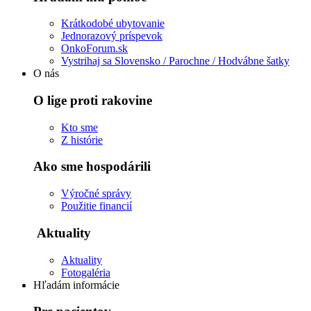
Krátkodobé ubytovanie
Jednorazový príspevok
OnkoForum.sk
Vystrihaj sa Slovensko / Parochne / Hodvábne šatky
O nás
O lige proti rakovine
Kto sme
Z histórie
Ako sme hospodárili
Výročné správy
Použitie financií
Aktuality
Aktuality
Fotogaléria
Hľadám informácie