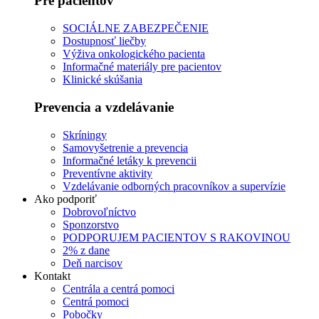
Pre pacientov
SOCIÁLNE ZABEZPEČENIE
Dostupnosť liečby
Výživa onkologického pacienta
Informačné materiály pre pacientov
Klinické skúšania
Prevencia a vzdelávanie
Skríningy
Samovyšetrenie a prevencia
Informačné letáky k prevencii
Preventívne aktivity
Vzdelávanie odborných pracovníkov a supervízie
Ako podporiť
Dobrovoľníctvo
Sponzorstvo
PODPORUJEM PACIENTOV S RAKOVINOU
2% z dane
Deň narcisov
Kontakt
Centrála a centrá pomoci
Centrá pomoci
Pobočky