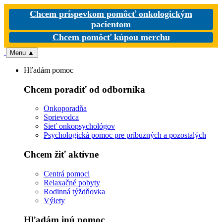
Chcem príspevkom pomôcť onkologickým
pacientom
Chcem pomôcť kúpou merchu
Menu
▲
Hľadám pomoc
Chcem poradiť od odborníka
Onkoporadňa
Sprievodca
Sieť onkopsychológov
Psychologická pomoc pre príbuzných a pozostalých
Chcem žiť aktívne
Centrá pomoci
Relaxačné pobyty
Rodinná týždňovka
Výlety
Hľadám inú pomoc