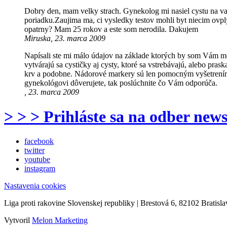
Dobry den, mam velky strach. Gynekolog mi nasiel cystu na va
poriadku.Zaujima ma, ci vysledky testov mohli byt niecim ovply
opatrny? Mam 25 rokov a este som nerodila. Dakujem
Miruska, 23. marca 2009
Napísali ste mi málo údajov na základe ktorých by som Vám moh
vytvárajú sa cystičky aj cysty, ktoré sa vstrebávajú, alebo pr
krv a podobne. Nádorové markery sú len pomocným vyšetrením. 
gynekológovi dôverujete, tak poslúchnite čo Vám odporúča.
, 23. marca 2009
> > > Prihláste sa na odber news
facebook
twitter
youtube
instagram
Nastavenia cookies
Liga proti rakovine Slovenskej republiky | Brestová 6, 82102 Bratisla
Vytvoril
Melon Marketing