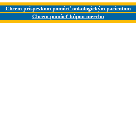
Chcem príspevkom pomôcť onkologickým pacientom
Chcem pomôcť kúpou merchu