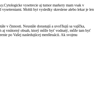
tky.Cytologicke vysetrecie aj tumor markery mam vsak v
 vysetreniami. Mohli byt vysledky skreslene alebo lekar je len
e v činnosti. Neustále dorastajú a uvoľňujú sa vajíčka,
vrch aj vnútorný obsah, ktorý môže byť vodnatý, môže tam byť
renie po Vašej nasledujúcej menštruácii. Ak svojmu