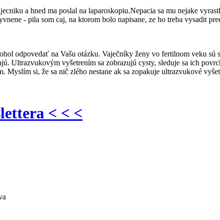
jecniku a hned ma poslal na laparoskopiu.Nepacia sa mu nejake vyras
vnene - pila som caj, na ktorom bolo napisane, ze ho treba vysadit pred
ol odpovedať na Vašu otázku. Vaječníky ženy vo fertilnom veku sú stál
askajú. Ultrazvukovým vyšetrením sa zobrazujú cysty, sleduje sa ich po
Myslím si, že sa nič zlého nestane ak sa zopakuje ultrazvukové vyšet
lettera < < <
va