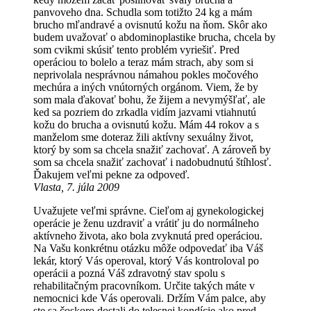
panvoveho dna. Schudla som totižto 24 kg a mám
brucho mľandravé a ovisnutú kožu na ňom. Skôr ako
budem uvažovať o abdominoplastike brucha, chcela by
som cvikmi skúsiť tento problém vyriešiť. Pred
operáciou to bolelo a teraz mám strach, aby som si
neprivolala nesprávnou námahou pokles močového
mechúra a iných vnútorných orgánom. Viem, že by
som mala ďakovať bohu, že žijem a nevymýšľať, ale
ked sa pozriem do zrkadla vidím jazvami vtiahnutú
kožu do brucha a ovisnutú kožu. Mám 44 rokov a s
manželom sme doteraz žili aktívny sexuálny život,
ktorý by som sa chcela snažiť zachovať. A zároveň by
som sa chcela snažiť zachovať i nadobudnutú štíhlosť.
Ďakujem veľmi pekne za odpoveď.
Vlasta, 7. júla 2009
Uvažujete veľmi správne. Cieľom aj gynekologickej
operácie je ženu uzdraviť a vrátiť ju do normálneho
aktívneho života, ako bola zvyknutá pred operáciou.
Na Vašu konkrétnu otázku môže odpovedať iba Váš
lekár, ktorý Vás operoval, ktorý Vás kontroloval po
operácii a pozná Váš zdravotný stav spolu s
rehabilitačným pracovníkom. Určite takých máte v
nemocnici kde Vás operovali. Držím Vám palce, aby
ste sa čoskoro dostali do telesnej kondície ako pred