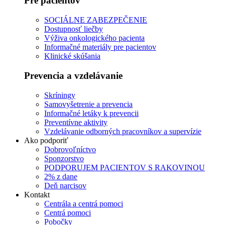
Pre pacientov
SOCIÁLNE ZABEZPEČENIE
Dostupnosť liečby
Výživa onkologického pacienta
Informačné materiály pre pacientov
Klinické skúšania
Prevencia a vzdelávanie
Skríningy
Samovyšetrenie a prevencia
Informačné letáky k prevencii
Preventívne aktivity
Vzdelávanie odborných pracovníkov a supervízie
Ako podporiť
Dobrovoľníctvo
Sponzorstvo
PODPORUJEM PACIENTOV S RAKOVINOU
2% z dane
Deň narcisov
Kontakt
Centrála a centrá pomoci
Centrá pomoci
Pobočky