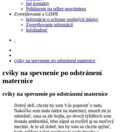
Iné kontakty
Prihlásenie na odber newslettera
Zverejňovanie a GDPR
Informácie o ochrane osobných údajov
Zverejňovanie informácií
Infožiadosť
cviky na spevnenie po odstránení maternice
cviky na spevnenie po odstránení
maternice
cviky na spevnenie po odstránení maternice
Dobrý deň, chcela by som Vás poprosiť o radu.
Nakoľko som mala nádor na maternici, museli mi ju
odstrániť, rana sa zle hojila, po dvoch týždňoch som
dostala antibiotiká, lebo zápal sa rozšíril aj na močový
mechúr. Je to už dobré, len by som sa chcela spýtať,
kedy môžem začať posilnovať svaly brucha a