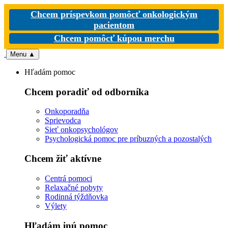
Chcem príspevkom pomôcť onkologickým
pacientom
Chcem pomôcť kúpou merchu
Menu
▲
Hľadám pomoc
Chcem poradiť od odborníka
Onkoporadňa
Sprievodca
Sieť onkopsychológov
Psychologická pomoc pre príbuzných a pozostalých
Chcem žiť aktívne
Centrá pomoci
Relaxačné pobyty
Rodinná týždňovka
Výlety
Hľadám inú pomoc