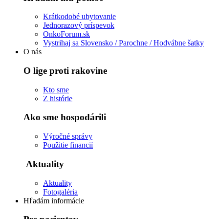
Krátkodobé ubytovanie
Jednorazový príspevok
OnkoForum.sk
Vystrihaj sa Slovensko / Parochne / Hodvábne šatky
O nás
O lige proti rakovine
Kto sme
Z histórie
Ako sme hospodárili
Výročné správy
Použitie financií
Aktuality
Aktuality
Fotogaléria
Hľadám informácie