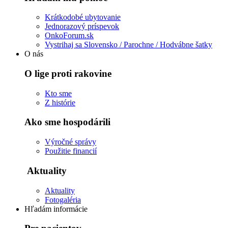
Krátkodobé ubytovanie
Jednorazový príspevok
OnkoForum.sk
Vystrihaj sa Slovensko / Parochne / Hodvábne šatky
O nás
O lige proti rakovine
Kto sme
Z histórie
Ako sme hospodárili
Výročné správy
Použitie financií
Aktuality
Aktuality
Fotogaléria
Hľadám informácie