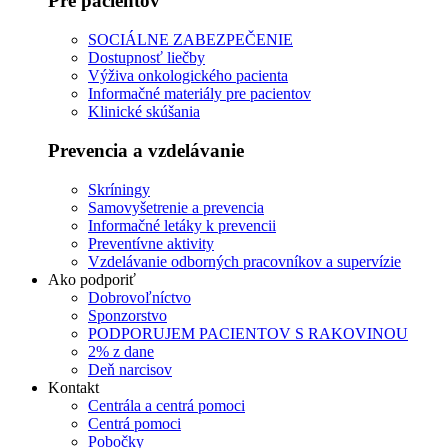
Pre pacientov
SOCIÁLNE ZABEZPEČENIE
Dostupnosť liečby
Výživa onkologického pacienta
Informačné materiály pre pacientov
Klinické skúšania
Prevencia a vzdelávanie
Skríningy
Samovyšetrenie a prevencia
Informačné letáky k prevencii
Preventívne aktivity
Vzdelávanie odborných pracovníkov a supervízie
Ako podporiť
Dobrovoľníctvo
Sponzorstvo
PODPORUJEM PACIENTOV S RAKOVINOU
2% z dane
Deň narcisov
Kontakt
Centrála a centrá pomoci
Centrá pomoci
Pobočky