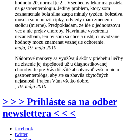
hodnotu 20, normal je 2. . Vseobecny lekar ma posiela
na gastroenterologiu. Jediny problem, ktory som
zaznamenala bola silna zacpa minuly tyzden, bolestiva,
musela som pouzit cipky, odvtedy mam zmenenu
stolicu (mierne). Predpokladam, ze ide o jednorazovu
vec a nie prejav choroby. Navrhnute vysetrenia
nezanedbam, len by som sa chcela uistit, ci uvadzane
hodnoty mozu znamenat vaznejsie ochorenie.
maja, 19. mája 2010
Nádorové markery sa využívajú skôr v priebehu liečby
na zistenie jej úspešnosti už u diagnostikovanej
choroby. Je pre Vás dôležité absolvovať vyšetrenie u
gastroenterológa, aby ste sa zbavila zbytočných
nejasností. Prajem Vám všetko dobré.
, 19. mája 2010
> > > Prihláste sa na odber
newslettera < < <
facebook
twitter
youtube