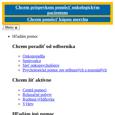
Chcem príspevkom pomôcť onkologickým
pacientom
Chcem pomôcť kúpou merchu
Menu
▲
Hľadám pomoc
Chcem poradiť od odborníka
Onkoporadňa
Sprievodca
Sieť onkopsychológov
Psychologická pomoc pre príbuzných a pozostalých
Chcem žiť aktívne
Centrá pomoci
Relaxačné pobyty
Rodinná týždňovka
Výlety
Hľadám inú pomoc