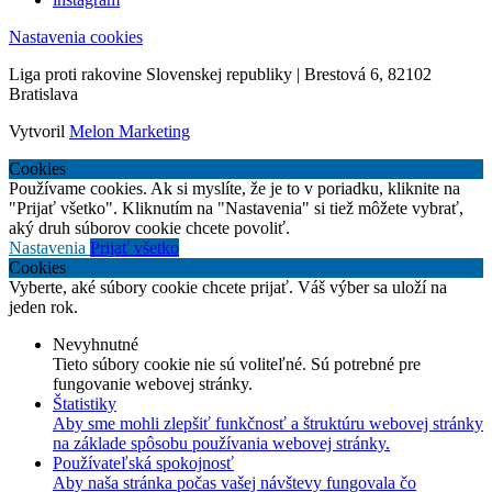
Nastavenia cookies
Liga proti rakovine Slovenskej republiky | Brestová 6, 82102
Bratislava
Vytvoril
Melon Marketing
Cookies
Používame cookies. Ak si myslíte, že je to v poriadku, kliknite na
"Prijať všetko". Kliknutím na "Nastavenia" si tiež môžete vybrať,
aký druh súborov cookie chcete povoliť.
Nastavenia
Prijať všetko
Cookies
Vyberte, aké súbory cookie chcete prijať. Váš výber sa uloží na
jeden rok.
Nevyhnutné
Tieto súbory cookie nie sú voliteľné. Sú potrebné pre
fungovanie webovej stránky.
Štatistiky
Aby sme mohli zlepšiť funkčnosť a štruktúru webovej stránky
na základe spôsobu používania webovej stránky.
Používateľská spokojnosť
Aby naša stránka počas vašej návštevy fungovala čo