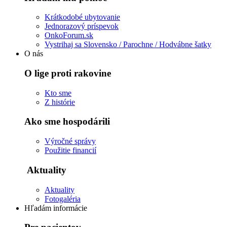
Krátkodobé ubytovanie
Jednorazový príspevok
OnkoForum.sk
Vystrihaj sa Slovensko / Parochne / Hodvábne šatky
O nás
O lige proti rakovine
Kto sme
Z histórie
Ako sme hospodárili
Výročné správy
Použitie financií
Aktuality
Aktuality
Fotogaléria
Hľadám informácie