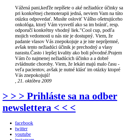
Vážená pani,keďže nepíšete o aké nežiadúce účinky sa
pri konkrétnej chemoterapii jedná, neviem Vam na túto
otázku odpovedať. Musíte osloviť Vášho ošetrujúceho
onkológa, ktorý Vám vysvetlí ako sa im brániť, resp.
odporučí konkrétny vhodný liek."Cool cup, podľa
mojich vedomosti u nás nie je dostupný. Viem, že
padanie vlasov Vás znepokojuje a je iste nepríjemné,
avšak tento nežiadúci účinik je prechodný a vlasy
narastu.Často i lepšej kvality ako boli pôvodné.Prajem
Vám čo najmenej nežiadúcich účinko a a dobré
zvládnutie choroby. Viem, že lekári majú malo času -
veľa pacientov, avšak je nutné klásť im otázky ktopré
Vás znepokojujú!
, 21. októbra 2009
> > > Prihláste sa na odber
newslettera < < <
facebook
twitter
youtube
instagram