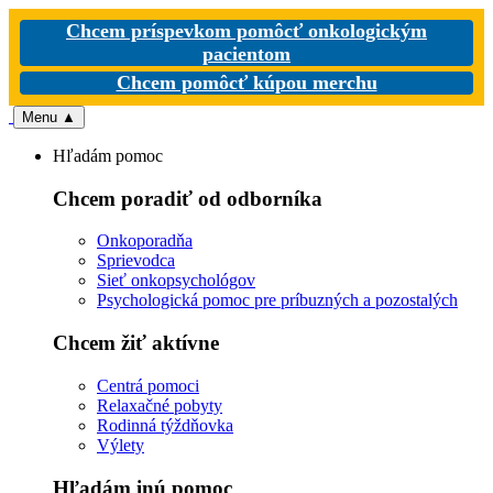
Chcem príspevkom pomôcť onkologickým
pacientom
Chcem pomôcť kúpou merchu
Menu
▲
Hľadám pomoc
Chcem poradiť od odborníka
Onkoporadňa
Sprievodca
Sieť onkopsychológov
Psychologická pomoc pre príbuzných a pozostalých
Chcem žiť aktívne
Centrá pomoci
Relaxačné pobyty
Rodinná týždňovka
Výlety
Hľadám inú pomoc