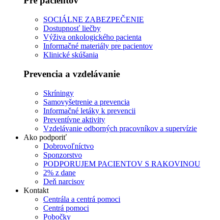
Pre pacientov
SOCIÁLNE ZABEZPEČENIE
Dostupnosť liečby
Výživa onkologického pacienta
Informačné materiály pre pacientov
Klinické skúšania
Prevencia a vzdelávanie
Skríningy
Samovyšetrenie a prevencia
Informačné letáky k prevencii
Preventívne aktivity
Vzdelávanie odborných pracovníkov a supervízie
Ako podporiť
Dobrovoľníctvo
Sponzorstvo
PODPORUJEM PACIENTOV S RAKOVINOU
2% z dane
Deň narcisov
Kontakt
Centrála a centrá pomoci
Centrá pomoci
Pobočky