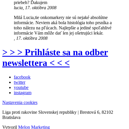
priebeh? Ďakujem
lucia, 17. októbra 2008
Milá Lucia,tie onkomarkery nie sú nejaké absolútne
informácie. Neviem aká bola histológia toho prsníka a
toho nálezu na pľúcach. Najlepšie a jediné spoľahlivé
informácie Vám môže dať len jej ošetrujúci lekár.
, 17. októbra 2008
> > > Prihláste sa na odber
newslettera < < <
facebook
twitter
youtube
instagram
Nastavenia cookies
Liga proti rakovine Slovenskej republiky | Brestová 6, 82102
Bratislava
Vytvoril
Melon Marketing