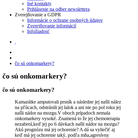
Iné kontakty
Prihlásenie na odber newslettera
Zverejňovanie a GDPR
Informácie o ochrane osobných údajov
Zverejňovanie informácií
Infožiadosť
čo sú onkomarkery?
čo sú onkomarkery?
čo sú onkomarkery?
Kamarátke amputovali prsník a následne jej našli nález
na pľúcach, odstránili jej lalok a ani nie po pol roku jej
našli nádor na mozgu.V oboch prípadoch nemala
onkomarkery vysoké. Znamená to že jej chemoterapia
nezaberá,keď jej po 6 dávkach našli nádor na mozgu?
Akú prognózu má jej ochorenie? A dá sa vyliečiť aj
keď má jej ochorenie taký, podľa mňa,agresívny