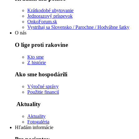
Krátkodobé ubytovanie
Jednorazový príspevok
OnkoForum.sk
Vystrihaj sa Slovensko / Parochne / Hodvábne šatky
O nás
O lige proti rakovine
Kto sme
Z histórie
Ako sme hospodárili
Výročné správy
Použitie financií
Aktuality
Aktuality
Fotogaléria
Hľadám informácie