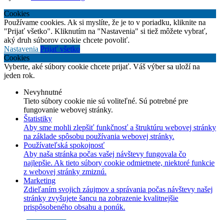
Cookies
Používame cookies. Ak si myslíte, že je to v poriadku, kliknite na
"Prijať všetko". Kliknutím na "Nastavenia" si tiež môžete vybrať,
aký druh súborov cookie chcete povoliť.
Nastavenia
Prijať všetko
Cookies
Vyberte, aké súbory cookie chcete prijať. Váš výber sa uloží na
jeden rok.
Nevyhnutné
Tieto súbory cookie nie sú voliteľné. Sú potrebné pre
fungovanie webovej stránky.
Štatistiky
Aby sme mohli zlepšiť funkčnosť a štruktúru webovej stránky
na základe spôsobu používania webovej stránky.
Používateľská spokojnosť
Aby naša stránka počas vašej návštevy fungovala čo
najlepšie. Ak tieto súbory cookie odmietnete, niektoré funkcie
z webovej stránky zmiznú.
Marketing
Zdieľaním svojich záujmov a správania počas návštevy našej
stránky zvyšujete šancu na zobrazenie kvalitnejšie
prispôsobeného obsahu a ponúk.