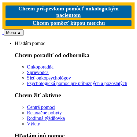
Chcem príspevkom pomôcť onkologickým
pacientom
Chcem pomôcť kúpou merchu
Menu
▲
Hľadám pomoc
Chcem poradiť od odborníka
Onkoporadňa
Sprievodca
Sieť onkopsychológov
Psychologická pomoc pre príbuzných a pozostalých
Chcem žiť aktívne
Centrá pomoci
Relaxačné pobyty
Rodinná týždňovka
Výlety
Hľadám inú pomoc