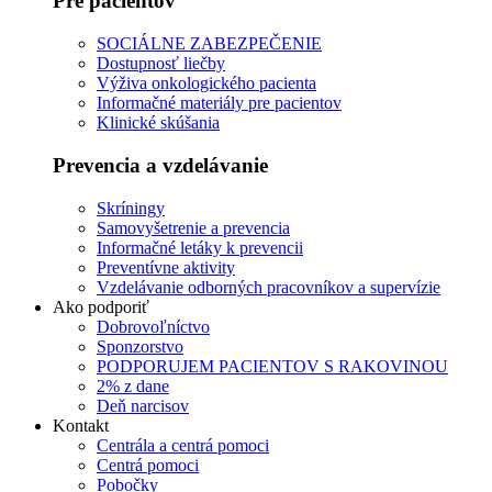
Pre pacientov
SOCIÁLNE ZABEZPEČENIE
Dostupnosť liečby
Výživa onkologického pacienta
Informačné materiály pre pacientov
Klinické skúšania
Prevencia a vzdelávanie
Skríningy
Samovyšetrenie a prevencia
Informačné letáky k prevencii
Preventívne aktivity
Vzdelávanie odborných pracovníkov a supervízie
Ako podporiť
Dobrovoľníctvo
Sponzorstvo
PODPORUJEM PACIENTOV S RAKOVINOU
2% z dane
Deň narcisov
Kontakt
Centrála a centrá pomoci
Centrá pomoci
Pobočky