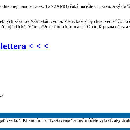
 podnebnej mandle 1.dex. T2N2AMO) čaká ma ešte CT krku. Aký ďaľ
ebných zásahov Vaši lekári zvolia. Viete, každý by chcel vedieť čo ho
šetrujúci lekár Vám môže dať túto informáciu. On totiž pozná nález a
lettera < < <
va
rijať všetko". Kliknutím na "Nastavenia" si tiež môžete vybrať, aký dru