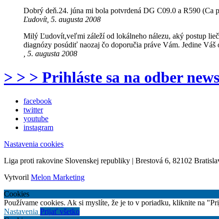
Dobrý deň.24. júna mi bola potvrdená DG C09.0 a R590 (Ca
Ľudovít, 5. augusta 2008
Milý Ľudovít,veľmi záleží od lokálneho nálezu, aký postup lieč
diagnózy posúdiť naozaj čo doporučia práve Vám. Jedine Váš o
, 5. augusta 2008
> > > Prihláste sa na odber news
facebook
twitter
youtube
instagram
Nastavenia cookies
Liga proti rakovine Slovenskej republiky | Brestová 6, 82102 Bratisla
Vytvoril
Melon Marketing
Cookies
Používame cookies. Ak si myslíte, že je to v poriadku, kliknite na "P
Nastavenia
Prijať všetko