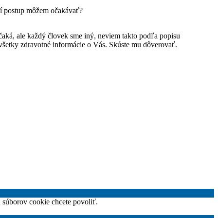
ší postup môžem očakávať?
 čaká, ale každý človek sme iný, neviem takto podľa popisu
 všetky zdravotné informácie o Vás. Skúste mu dôverovať.
h súborov cookie chcete povoliť.