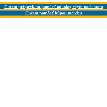
Chcem príspevkom pomôcť onkologickým pacientom
Chcem pomôcť kúpou merchu