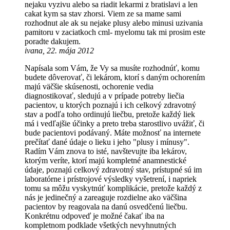
nejaku vyzivu alebo sa riadit lekarmi z bratislavi a len
cakat kym sa stav zhorsi. Viem ze sa mame sami
rozhodnut ale ak su nejake plusy alebo minusi uzivania
pamitoru v zaciatkoch cml- myelomu tak mi prosim este
poradte dakujem.
ivana, 22. mája 2012
Napísala som Vám, že Vy sa musíte rozhodnúť, komu
budete dôverovať, či lekárom, ktorí s daným ochorením
majú väčšie skúsenosti, ochorenie vedia
diagnostikovať, sledujú a v prípade potreby liečia
pacientov, u ktorých poznajú i ich celkový zdravotný
stav a podľa toho ordinujú liečbu, pretože každý liek
má i vedľajšie účinky a preto treba starostlivo uvážiť, či
bude pacientovi podávaný. Máte možnosť na internete
prečítať dané údaje o lieku i jeho "plusy i mínusy".
Radím Vám znova to isté, navštevujte iba lekárov,
ktorým veríte, ktorí majú kompletné anamnestické
údaje, poznajú celkový zdravotný stav, prístupné sú im
laboratórne i prístrojové výsledky vyšetrení, i napriek
tomu sa môžu vyskytnúť komplikácie, pretože každý z
nás je jedinečný a zareaguje rozdielne ako väčšina
pacientov by reagovala na danú osvedčenú liečbu.
Konkrétnu odpoveď je možné čakať iba na
kompletnom podklade všetkých nevyhnutných