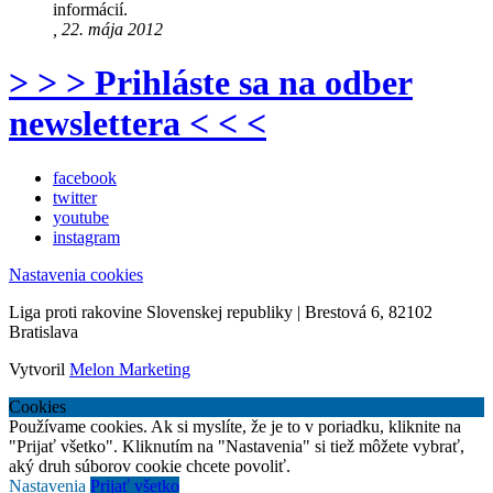
informácií.
, 22. mája 2012
> > > Prihláste sa na odber
newslettera < < <
facebook
twitter
youtube
instagram
Nastavenia cookies
Liga proti rakovine Slovenskej republiky | Brestová 6, 82102
Bratislava
Vytvoril
Melon Marketing
Cookies
Používame cookies. Ak si myslíte, že je to v poriadku, kliknite na
"Prijať všetko". Kliknutím na "Nastavenia" si tiež môžete vybrať,
aký druh súborov cookie chcete povoliť.
Nastavenia
Prijať všetko