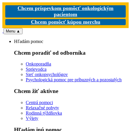
Chcem príspevkom pomôcť onkologickým
pacientom
Chcem pomôcť kúpou merchu
Menu
▲
Hľadám pomoc
Chcem poradiť od odborníka
Onkoporadňa
Sprievodca
Sieť onkopsychológov
Psychologická pomoc pre príbuzných a pozostalých
Chcem žiť aktívne
Centrá pomoci
Relaxačné pobyty
Rodinná týždňovka
Výlety
Hľadám inú pomoc