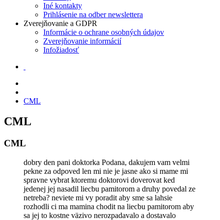
Iné kontakty
Prihlásenie na odber newslettera
Zverejňovanie a GDPR
Informácie o ochrane osobných údajov
Zverejňovanie informácií
Infožiadosť
CML
CML
CML
dobry den pani doktorka Podana, dakujem vam velmi
pekne za odpoved len mi nie je jasne ako si mame mi
spravne vybrat ktoremu doktorovi doverovat ked
jedenej jej nasadil liecbu pamitorom a druhy povedal ze
netreba? neviete mi vy poradit aby sme sa lahsie
rozhodli ci ma mamina chodit na liecbu pamitorom aby
sa jej to kostne väzivo nerozpadavalo a dostavalo