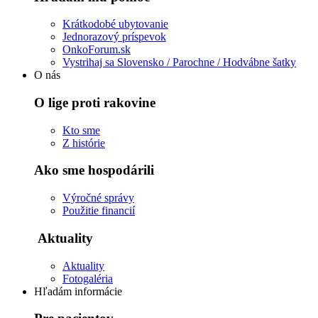
Krátkodobé ubytovanie
Jednorazový príspevok
OnkoForum.sk
Vystrihaj sa Slovensko / Parochne / Hodvábne šatky
O nás
O lige proti rakovine
Kto sme
Z histórie
Ako sme hospodárili
Výročné správy
Použitie financií
Aktuality
Aktuality
Fotogaléria
Hľadám informácie