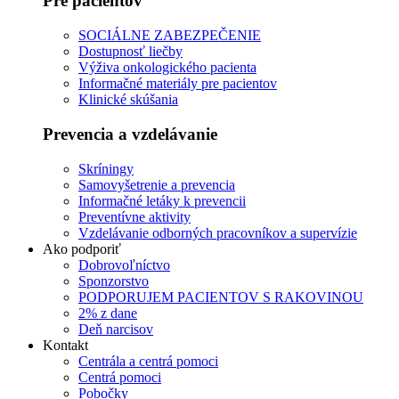
Pre pacientov
SOCIÁLNE ZABEZPEČENIE
Dostupnosť liečby
Výživa onkologického pacienta
Informačné materiály pre pacientov
Klinické skúšania
Prevencia a vzdelávanie
Skríningy
Samovyšetrenie a prevencia
Informačné letáky k prevencii
Preventívne aktivity
Vzdelávanie odborných pracovníkov a supervízie
Ako podporiť
Dobrovoľníctvo
Sponzorstvo
PODPORUJEM PACIENTOV S RAKOVINOU
2% z dane
Deň narcisov
Kontakt
Centrála a centrá pomoci
Centrá pomoci
Pobočky