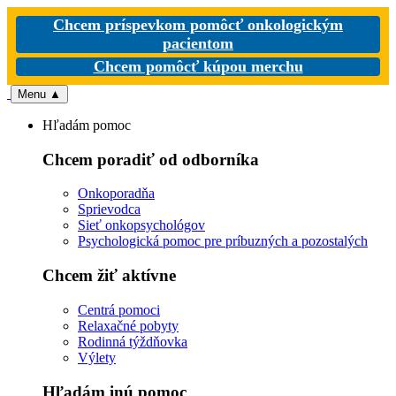
Chcem príspevkom pomôcť onkologickým
pacientom
Chcem pomôcť kúpou merchu
Menu
▲
Hľadám pomoc
Chcem poradiť od odborníka
Onkoporadňa
Sprievodca
Sieť onkopsychológov
Psychologická pomoc pre príbuzných a pozostalých
Chcem žiť aktívne
Centrá pomoci
Relaxačné pobyty
Rodinná týždňovka
Výlety
Hľadám inú pomoc