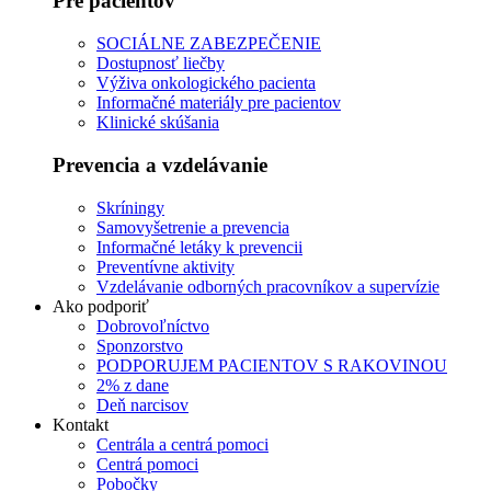
Pre pacientov
SOCIÁLNE ZABEZPEČENIE
Dostupnosť liečby
Výživa onkologického pacienta
Informačné materiály pre pacientov
Klinické skúšania
Prevencia a vzdelávanie
Skríningy
Samovyšetrenie a prevencia
Informačné letáky k prevencii
Preventívne aktivity
Vzdelávanie odborných pracovníkov a supervízie
Ako podporiť
Dobrovoľníctvo
Sponzorstvo
PODPORUJEM PACIENTOV S RAKOVINOU
2% z dane
Deň narcisov
Kontakt
Centrála a centrá pomoci
Centrá pomoci
Pobočky