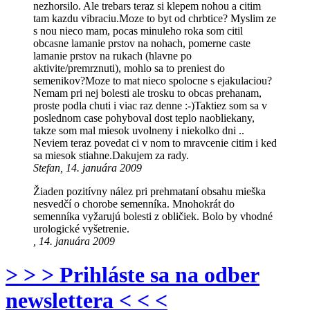
nezhorsilo. Ale trebars teraz si klepem nohou a citim
tam kazdu vibraciu.Moze to byt od chrbtice? Myslim ze
s nou nieco mam, pocas minuleho roka som citil
obcasne lamanie prstov na nohach, pomerne caste
lamanie prstov na rukach (hlavne po
aktivite/premrznuti), mohlo sa to preniest do
semenikov?Moze to mat nieco spolocne s ejakulaciou?
Nemam pri nej bolesti ale trosku to obcas prehanam,
proste podla chuti i viac raz denne :-)Taktiez som sa v
poslednom case pohyboval dost teplo naobliekany,
takze som mal miesok uvolneny i niekolko dni ..
Neviem teraz povedat ci v nom to mravcenie citim i ked
sa miesok stiahne.Dakujem za rady.
Stefan, 14. januára 2009
Žiaden pozitívny nález pri prehmataní obsahu mieška
nesvedčí o chorobe semenníka. Mnohokrát do
semenníka vyžarujú bolesti z obličiek. Bolo by vhodné
urologické vyšetrenie.
, 14. januára 2009
> > > Prihláste sa na odber
newslettera < < <