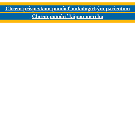
Chcem príspevkom pomôcť onkologickým pacientom
Chcem pomôcť kúpou merchu