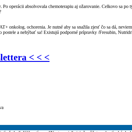
 Po operácii absolvovala chemoterapiu aj ožarovanie. Celkovo sa po týc
?
 onkolog. ochorenia. Je nutné aby sa snažila zjesť čo sa dá, neviem či
o postele a nehýbať sa! Existujú podporné prípravky /Fresubin, Nutridr
lettera < < <
va