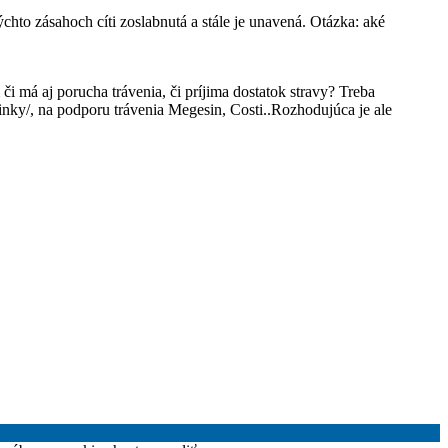
hto zásahoch cíti zoslabnutá a stále je unavená. Otázka: aké
 má aj porucha trávenia, či príjima dostatok stravy? Treba
inky/, na podporu trávenia Megesin, Costi..Rozhodujúca je ale