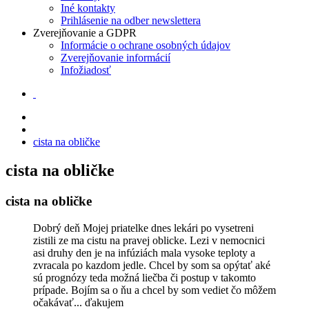
Iné kontakty
Prihlásenie na odber newslettera
Zverejňovanie a GDPR
Informácie o ochrane osobných údajov
Zverejňovanie informácií
Infožiadosť
cista na obličke
cista na obličke
cista na obličke
Dobrý deň Mojej priatelke dnes lekári po vysetreni
zistili ze ma cistu na pravej oblicke. Lezi v nemocnici
asi druhy den je na infúziách mala vysoke teploty a
zvracala po kazdom jedle. Chcel by som sa opýtať aké
sú prognózy teda možná liečba či postup v takomto
prípade. Bojím sa o ňu a chcel by som vediet čo môžem
očakávať... ďakujem