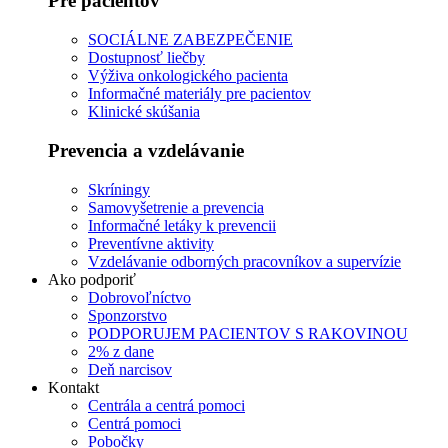
Pre pacientov
SOCIÁLNE ZABEZPEČENIE
Dostupnosť liečby
Výživa onkologického pacienta
Informačné materiály pre pacientov
Klinické skúšania
Prevencia a vzdelávanie
Skríningy
Samovyšetrenie a prevencia
Informačné letáky k prevencii
Preventívne aktivity
Vzdelávanie odborných pracovníkov a supervízie
Ako podporiť
Dobrovoľníctvo
Sponzorstvo
PODPORUJEM PACIENTOV S RAKOVINOU
2% z dane
Deň narcisov
Kontakt
Centrála a centrá pomoci
Centrá pomoci
Pobočky