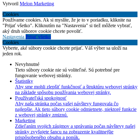
Vytvoril
Melon Marketing
Cookies
Používame cookies. Ak si myslíte, že je to v poriadku, kliknite na
"Prijať všetko". Kliknutím na "Nastavenia" si tiež môžete vybrať,
aký druh súborov cookie chcete povoliť.
Nastavenia
Prijať všetko
Cookies
Vyberte, aké súbory cookie chcete prijať. Váš výber sa uloží na
jeden rok.
Nevyhnutné
Tieto súbory cookie nie sú voliteľné. Sú potrebné pre
fungovanie webovej stránky.
Štatistiky
Aby sme mohli zlepšiť funkčnosť a štruktúru webovej stránky
na základe spôsobu používania webovej stránky.
Používateľská spokojnosť
Aby naša stránka počas vašej návštevy fungovala čo
najlepšie. Ak tieto súbory cookie odmietnete, niektoré funkcie
z webovej stránky zmiznú.
Marketing
Zdieľaním svojich záujmov a správania počas návštevy našej
stránky zvyšujete šancu na zobrazenie kvalitnejšie
prispôsobeného obsahu a ponúk.