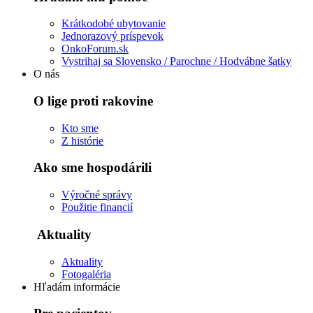
Krátkodobé ubytovanie
Jednorazový príspevok
OnkoForum.sk
Vystrihaj sa Slovensko / Parochne / Hodvábne šatky
O nás
O lige proti rakovine
Kto sme
Z histórie
Ako sme hospodárili
Výročné správy
Použitie financií
Aktuality
Aktuality
Fotogaléria
Hľadám informácie