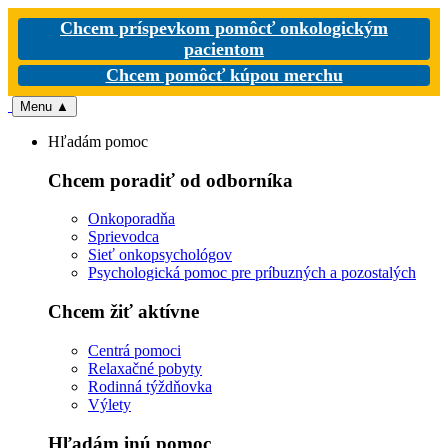
Chcem príspevkom pomôcť onkologickým
pacientom
Chcem pomôcť kúpou merchu
Menu
▲
Hľadám pomoc
Chcem poradiť od odborníka
Onkoporadňa
Sprievodca
Sieť onkopsychológov
Psychologická pomoc pre príbuzných a pozostalých
Chcem žiť aktívne
Centrá pomoci
Relaxačné pobyty
Rodinná týždňovka
Výlety
Hľadám inú pomoc