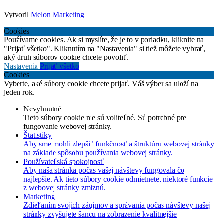
Vytvoril
Melon Marketing
Cookies
Používame cookies. Ak si myslíte, že je to v poriadku, kliknite na
"Prijať všetko". Kliknutím na "Nastavenia" si tiež môžete vybrať,
aký druh súborov cookie chcete povoliť.
Nastavenia
Prijať všetko
Cookies
Vyberte, aké súbory cookie chcete prijať. Váš výber sa uloží na
jeden rok.
Nevyhnutné
Tieto súbory cookie nie sú voliteľné. Sú potrebné pre
fungovanie webovej stránky.
Štatistiky
Aby sme mohli zlepšiť funkčnosť a štruktúru webovej stránky
na základe spôsobu používania webovej stránky.
Používateľská spokojnosť
Aby naša stránka počas vašej návštevy fungovala čo
najlepšie. Ak tieto súbory cookie odmietnete, niektoré funkcie
z webovej stránky zmiznú.
Marketing
Zdieľaním svojich záujmov a správania počas návštevy našej
stránky zvyšujete šancu na zobrazenie kvalitnejšie