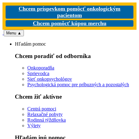
Chcem príspevkom pomôcť onkologickým
pacientom
Chcem pomôcť kúpou merchu
Menu
▲
Hľadám pomoc
Chcem poradiť od odborníka
Onkoporadňa
Sprievodca
Sieť onkopsychológov
Psychologická pomoc pre príbuzných a pozostalých
Chcem žiť aktívne
Centrá pomoci
Relaxačné pobyty
Rodinná týždňovka
Výlety
Hľadám inú pomoc