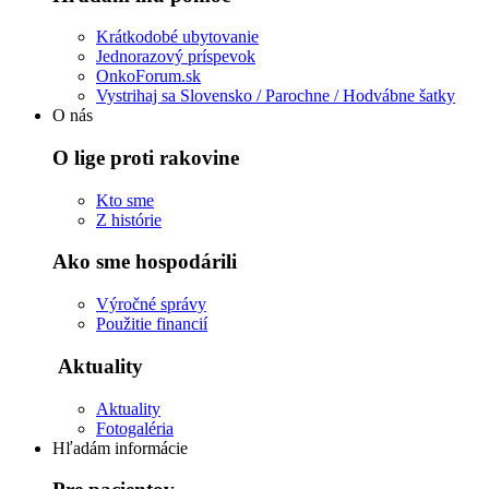
Krátkodobé ubytovanie
Jednorazový príspevok
OnkoForum.sk
Vystrihaj sa Slovensko / Parochne / Hodvábne šatky
O nás
O lige proti rakovine
Kto sme
Z histórie
Ako sme hospodárili
Výročné správy
Použitie financií
Aktuality
Aktuality
Fotogaléria
Hľadám informácie