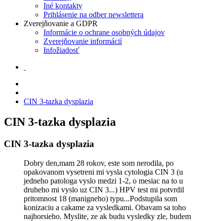
Iné kontakty
Prihlásenie na odber newslettera
Zverejňovanie a GDPR
Informácie o ochrane osobných údajov
Zverejňovanie informácií
Infožiadosť
CIN 3-tazka dysplazia
CIN 3-tazka dysplazia
CIN 3-tazka dysplazia
Dobry den,mam 28 rokov, este som nerodila, po
opakovanom vysetreni mi vysla cytologia CIN 3 (u
jedneho patologa vyslo medzi 1-2, o mesiac na to u
druheho mi vyslo uz CIN 3...) HPV test mi potvrdil
pritomnost 18 (manigneho) typu...Podstupila som
konizaciu a cakame za vysledkami. Obavam sa toho
najhorsieho. Myslite, ze ak budu vysledky zle, budem