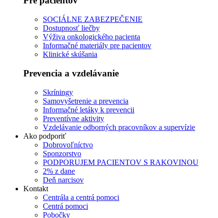
Pre pacientov
SOCIÁLNE ZABEZPEČENIE
Dostupnosť liečby
Výživa onkologického pacienta
Informačné materiály pre pacientov
Klinické skúšania
Prevencia a vzdelávanie
Skríningy
Samovyšetrenie a prevencia
Informačné letáky k prevencii
Preventívne aktivity
Vzdelávanie odborných pracovníkov a supervízie
Ako podporiť
Dobrovoľníctvo
Sponzorstvo
PODPORUJEM PACIENTOV S RAKOVINOU
2% z dane
Deň narcisov
Kontakt
Centrála a centrá pomoci
Centrá pomoci
Pobočky