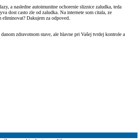
lazy, a nasledne autoimunitne ochorenie sliznice zaludka, teda
va dost casto zle od zaludka. Na internete som citala, ze
zem eliminovat? Dakujem za odpoved.
danom zdravotnom stave, ale hlavne pri Vašej tvrdej kontrole a