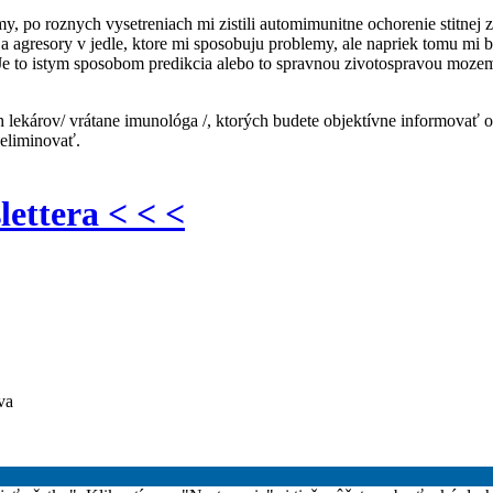
, po roznych vysetreniach mi zistili automimunitne ochorenie stitnej z
a agresory v jedle, ktore mi sposobuju problemy, ale napriek tomu mi by
u. Je to istym sposobom predikcia alebo to spravnou zivotospravou mo
 lekárov/ vrátane imunológa /, ktorých budete objektívne informovať o 
 eliminovať.
lettera < < <
va