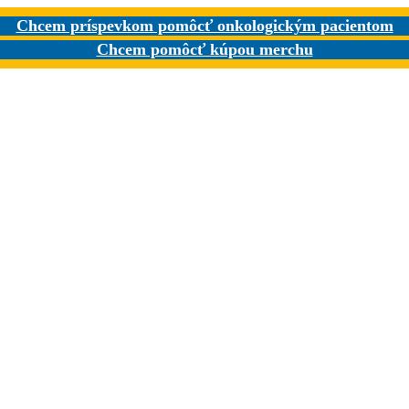
Chcem príspevkom pomôcť onkologickým pacientom
Chcem pomôcť kúpou merchu