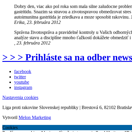
Dobry den, viac ako pol roka som mala silne zaludocne problemy
gastritidu. Snazim sa stravou a zivotospravou obmedzovat stres 
autoimunitna gastritida je zriedkava a moze sposobit rakovin
Erika, 23. februára 2012
Správna životospráva a pravidelné kontroly u Vašich odborných
analýze stavu a disciplíne mnoho ťažkostí dokážete obmedziť i
, 23. februára 2012
> > > Prihláste sa na odber news
facebook
twitter
youtube
instagram
Nastavenia cookies
Liga proti rakovine Slovenskej republiky | Brestová 6, 82102 Bratisla
Vytvoril
Melon Marketing
Cookies