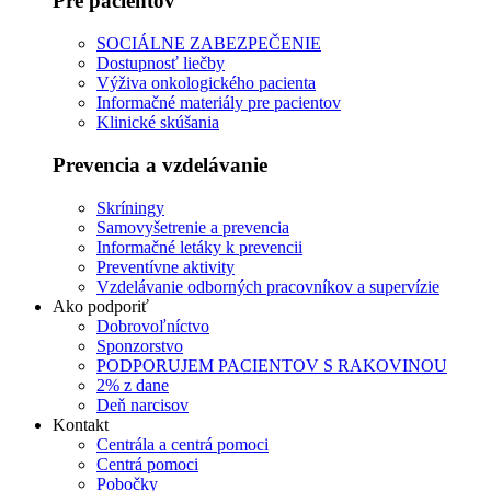
Pre pacientov
SOCIÁLNE ZABEZPEČENIE
Dostupnosť liečby
Výživa onkologického pacienta
Informačné materiály pre pacientov
Klinické skúšania
Prevencia a vzdelávanie
Skríningy
Samovyšetrenie a prevencia
Informačné letáky k prevencii
Preventívne aktivity
Vzdelávanie odborných pracovníkov a supervízie
Ako podporiť
Dobrovoľníctvo
Sponzorstvo
PODPORUJEM PACIENTOV S RAKOVINOU
2% z dane
Deň narcisov
Kontakt
Centrála a centrá pomoci
Centrá pomoci
Pobočky