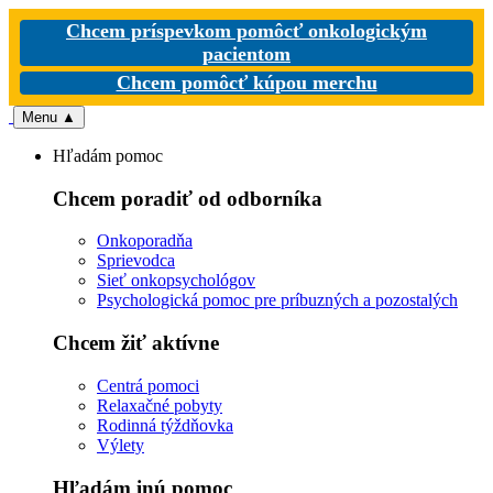
Chcem príspevkom pomôcť onkologickým
pacientom
Chcem pomôcť kúpou merchu
Menu
▲
Hľadám pomoc
Chcem poradiť od odborníka
Onkoporadňa
Sprievodca
Sieť onkopsychológov
Psychologická pomoc pre príbuzných a pozostalých
Chcem žiť aktívne
Centrá pomoci
Relaxačné pobyty
Rodinná týždňovka
Výlety
Hľadám inú pomoc