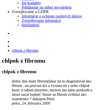
Iné kontakty
Prihlásenie na odber newslettera
Zverejňovanie a GDPR
Informácie o ochrane osobných údajov
Zverejňovanie informácií
Infožiadosť
chlpok z fibromu
chlpok z fibromu
chlpok z fibromu
dobry den mam fibrom(lekar mi to diagnistoval ako
fibrom ..na pravom lici a vyrasta mi z neho chlpok
ktory si taham pinzetov..mozem mu takto poskodit a
moze zacat bujniet ?moze sa fibrom zvrhnut ako
znamienko ? dakujem Petra
petra, 24. februára 2009