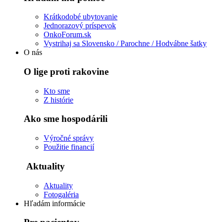
Krátkodobé ubytovanie
Jednorazový príspevok
OnkoForum.sk
Vystrihaj sa Slovensko / Parochne / Hodvábne šatky
O nás
O lige proti rakovine
Kto sme
Z histórie
Ako sme hospodárili
Výročné správy
Použitie financií
Aktuality
Aktuality
Fotogaléria
Hľadám informácie