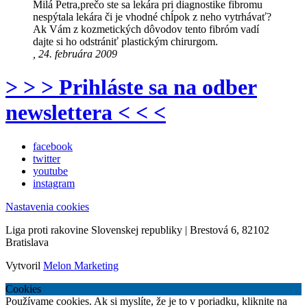
Milá Petra,prečo ste sa lekára pri diagnostike fibromu
nespýtala lekára či je vhodné chĺpok z neho vytrhávať?
Ak Vám z kozmetických dôvodov tento fibróm vadí
dajte si ho odstrániť plastickým chirurgom.
, 24. februára 2009
> > > Prihláste sa na odber
newslettera < < <
facebook
twitter
youtube
instagram
Nastavenia cookies
Liga proti rakovine Slovenskej republiky | Brestová 6, 82102
Bratislava
Vytvoril
Melon Marketing
Cookies
Používame cookies. Ak si myslíte, že je to v poriadku, kliknite na