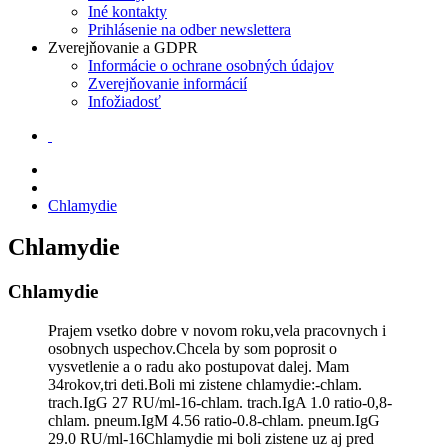
Iné kontakty
Prihlásenie na odber newslettera
Zverejňovanie a GDPR
Informácie o ochrane osobných údajov
Zverejňovanie informácií
Infožiadosť
Chlamydie
Chlamydie
Chlamydie
Prajem vsetko dobre v novom roku,vela pracovnych i
osobnych uspechov.Chcela by som poprosit o
vysvetlenie a o radu ako postupovat dalej. Mam
34rokov,tri deti.Boli mi zistene chlamydie:-chlam.
trach.IgG 27 RU/ml-16-chlam. trach.IgA 1.0 ratio-0,8-
chlam. pneum.IgM 4.56 ratio-0.8-chlam. pneum.IgG
29.0 RU/ml-16Chlamydie mi boli zistene uz aj pred