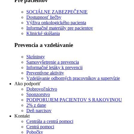
Pre pacientov
SOCIÁLNE ZABEZPEČENIE
Dostupnosť liečby
Výživa onkologického pacienta
Informačné materiály pre pacientov
Klinické skúšania
Prevencia a vzdelávanie
Skríningy
Samovyšetrenie a prevencia
Informačné letáky k prevencii
Preventívne aktivity
Vzdelávanie odborných pracovníkov a supervízie
Ako podporiť
Dobrovoľníctvo
Sponzorstvo
PODPORUJEM PACIENTOV S RAKOVINOU
2% z dane
Deň narcisov
Kontakt
Centrála a centrá pomoci
Centrá pomoci
Pobočky