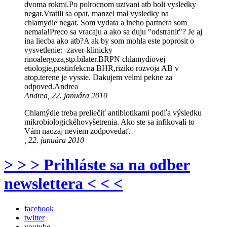
dvoma rokmi.Po polrocnom uzivani atb boli vysledky
negat.Vratili sa opat, manzel mal vysledky na
chlamydie negat. Som vydata a ineho partnera som
nemala!Preco sa vracaju a ako sa duju "odstranit"? Je aj
ina liecba ako atb?A ak by som mohla este poprosit o
vysvetlenie: -zaver-klinicky
rinoalergoza,stp.bilater.BRPN chlamydiovej
etiologie,postinfekcna BHR,riziko rozvoja AB v
atop.terene je vyssie. Dakujem velmi pekne za
odpoved.Andrea
Andrea, 22. januára 2010
Chlamýdie treba preliečiť antibiotikami podľa výsledku
mikrobiologickéhovyšetrenia. Ako ste sa infikovali to
Vám naozaj neviem zodpovedať.
, 22. januára 2010
> > > Prihláste sa na odber
newslettera < < <
facebook
twitter
youtube