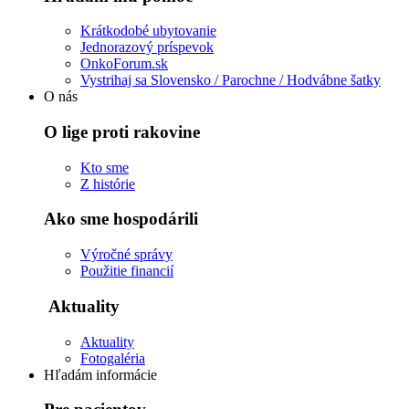
Krátkodobé ubytovanie
Jednorazový príspevok
OnkoForum.sk
Vystrihaj sa Slovensko / Parochne / Hodvábne šatky
O nás
O lige proti rakovine
Kto sme
Z histórie
Ako sme hospodárili
Výročné správy
Použitie financií
Aktuality
Aktuality
Fotogaléria
Hľadám informácie