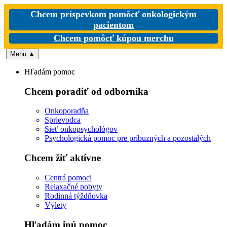
Chcem príspevkom pomôcť onkologickým
pacientom
Chcem pomôcť kúpou merchu
Menu
▲
Hľadám pomoc
Chcem poradiť od odborníka
Onkoporadňa
Sprievodca
Sieť onkopsychológov
Psychologická pomoc pre príbuzných a pozostalých
Chcem žiť aktívne
Centrá pomoci
Relaxačné pobyty
Rodinná týždňovka
Výlety
Hľadám inú pomoc