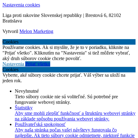
Nastavenia cookies
Liga proti rakovine Slovenskej republiky | Brestová 6, 82102
Bratislava
Vytvoril
Melon Marketing
Cookies
Používame cookies. Ak si myslíte, že je to v poriadku, kliknite na
"Prijať všetko". Kliknutím na "Nastavenia" si tiež môžete vybrať,
aký druh súborov cookie chcete povoliť.
Nastavenia
Prijať všetko
Cookies
Vyberte, aké súbory cookie chcete prijať. Váš výber sa uloží na
jeden rok.
Nevyhnutné
Tieto súbory cookie nie sú voliteľné. Sú potrebné pre
fungovanie webovej stránky.
Štatistiky
Aby sme mohli zlepšiť funkčnosť a štruktúru webovej stránky
na základe spôsobu používania webovej stránky.
Používateľská spokojnosť
Aby naša stránka počas vašej návštevy fungovala čo
najlepšie. Ak tieto súbory cookie odmietnete, niektoré funkcie