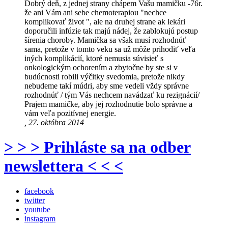
Dobrý deň, z jednej strany chápem Vašu mamičku -76r.
že ani Vám ani sebe chemoterapiou "nechce
komplikovať život ", ale na druhej strane ak lekári
doporučili infúzie tak majú nádej, že zablokujú postup
šírenia choroby. Mamička sa však musí rozhodnúť
sama, pretože v tomto veku sa už môže prihodiť veľa
iných komplikácií, ktoré nemusia súvisieť s
onkologickým ochorením a zbytočne by ste si v
budúcnosti robili výčitky svedomia, pretože nikdy
nebudeme takí múdri, aby sme vedeli vždy správne
rozhodnúť / tým Vás nechcem navádzať ku rezignácií/
Prajem mamičke, aby jej rozhodnutie bolo správne a
vám veľa pozitívnej energie.
, 27. októbra 2014
> > > Prihláste sa na odber
newslettera < < <
facebook
twitter
youtube
instagram