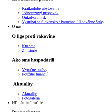
Krátkodobé ubytovanie
Jednorazový príspevok
OnkoForum.sk
Vystrihaj sa Slovensko / Parochne / Hodvábne šatky
O nás
O lige proti rakovine
Kto sme
Z histórie
Ako sme hospodárili
Výročné správy
Použitie financií
Aktuality
Aktuality
Fotogaléria
Hľadám informácie