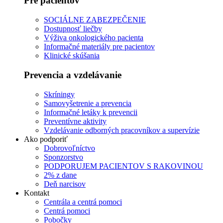
Pre pacientov
SOCIÁLNE ZABEZPEČENIE
Dostupnosť liečby
Výživa onkologického pacienta
Informačné materiály pre pacientov
Klinické skúšania
Prevencia a vzdelávanie
Skríningy
Samovyšetrenie a prevencia
Informačné letáky k prevencii
Preventívne aktivity
Vzdelávanie odborných pracovníkov a supervízie
Ako podporiť
Dobrovoľníctvo
Sponzorstvo
PODPORUJEM PACIENTOV S RAKOVINOU
2% z dane
Deň narcisov
Kontakt
Centrála a centrá pomoci
Centrá pomoci
Pobočky