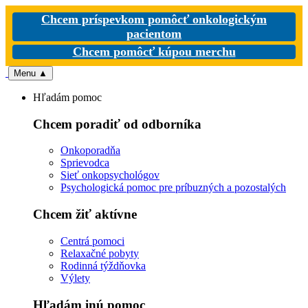
Chcem príspevkom pomôcť onkologickým
pacientom
Chcem pomôcť kúpou merchu
Menu
▲
Hľadám pomoc
Chcem poradiť od odborníka
Onkoporadňa
Sprievodca
Sieť onkopsychológov
Psychologická pomoc pre príbuzných a pozostalých
Chcem žiť aktívne
Centrá pomoci
Relaxačné pobyty
Rodinná týždňovka
Výlety
Hľadám inú pomoc