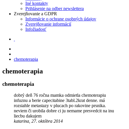
Iné kontakty
Prihlásenie na odber newslettera
Zverejňovanie a GDPR
Informácie o ochrane osobných údajov
Zverejňovanie informácií
Infožiadosť
chemoterapia
chemoterapia
chemoterapia
dobrý deň 76 ročna mamka odmietla chemoterapiu
infuznu a berie capecitabine 3tabl.2krat denne. má
rozsiahle metastazy v plucach po rakovine prsnika.
neviem či urobila dobre ci ju nemame presvedcit na inu
liecbu dakujem
katarina, 27. októbra 2014