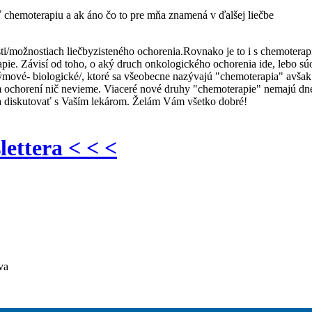
 chemoterapiu a ak áno čo to pre mňa znamená v ďalšej liečbe
možnostiach liečbyzisteného ochorenia.Rovnako je to i s chemoterapio
pie. Závisí od toho, o aký druch onkologického ochorenia ide, lebo súo
zýmové- biologické/, ktoré sa všeobecne nazývajú "chemoterapia" avšak
 ochorení nič nevieme. Viaceré nové druhy "chemoterapie" nemajú dne
tia diskutovať s Vaším lekárom. Želám Vám všetko dobré!
lettera < < <
va