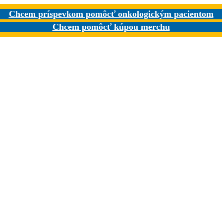
Chcem príspevkom pomôcť onkologickým pacientom
Chcem pomôcť kúpou merchu