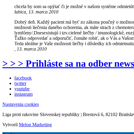
chcela by som sa opýtať či je možné v našom systéme odmietúť
lubica, 13. marca 2010
Dobrý deň. Každý pacient má byť zo zákona poučný o možnosti/
možnosti liečenia daného ochorenia, ak máte strach z chemotera
lymfómy/.Dnesexistujú i tzv.cielené liečby / imunologické, en
Ťažko odpovedať a odporučiť, čomáte robiť, ak o Vás a Vašom
Teda ideálne je Vaše možnosti liečby i dôsledky ich odmietnu
, 13. marca 2010
> > > Prihláste sa na odber news
facebook
twitter
youtube
instagram
Nastavenia cookies
Liga proti rakovine Slovenskej republiky | Brestová 6, 82102 Bratisla
Vytvoril
Melon Marketing