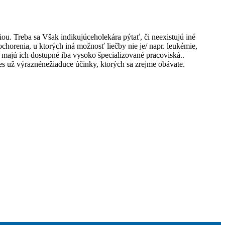
u. Treba sa Však indikujúceholekára pýtať, či neexistujú iné
chorenia, u ktorých iná možnosť liečby nie je/ napr. leukémie,
 majú ich dostupné iba vysoko špecializované pracoviská..
s už výraznénežiaduce účinky, ktorých sa zrejme obávate.