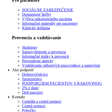
Pre pacientov
SOCIÁLNE ZABEZPEČENIE
Dostupnosť liečby
Výživa onkologického pacienta
Informačné materiály pre pacientov
Klinické skúšania
Prevencia a vzdelávanie
Skríningy
Samovyšetrenie a prevencia
Informačné letáky k prevencii
Preventívne aktivity
Vzdelávanie odborných pracovníkov a supervízie
Ako podporiť
Dobrovoľníctvo
Sponzorstvo
PODPORUJEM PACIENTOV S RAKOVINOU
2% z dane
Deň narcisov
Kontakt
Centrála a centrá pomoci
Centrá pomoci
Pobočky