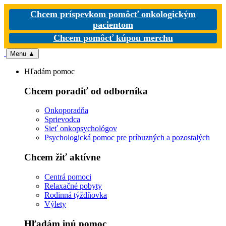
Chcem príspevkom pomôcť onkologickým
pacientom
Chcem pomôcť kúpou merchu
Menu
▲
Hľadám pomoc
Chcem poradiť od odborníka
Onkoporadňa
Sprievodca
Sieť onkopsychológov
Psychologická pomoc pre príbuzných a pozostalých
Chcem žiť aktívne
Centrá pomoci
Relaxačné pobyty
Rodinná týždňovka
Výlety
Hľadám inú pomoc