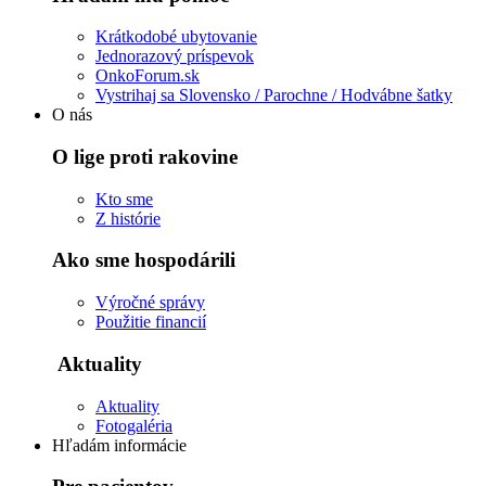
Krátkodobé ubytovanie
Jednorazový príspevok
OnkoForum.sk
Vystrihaj sa Slovensko / Parochne / Hodvábne šatky
O nás
O lige proti rakovine
Kto sme
Z histórie
Ako sme hospodárili
Výročné správy
Použitie financií
Aktuality
Aktuality
Fotogaléria
Hľadám informácie