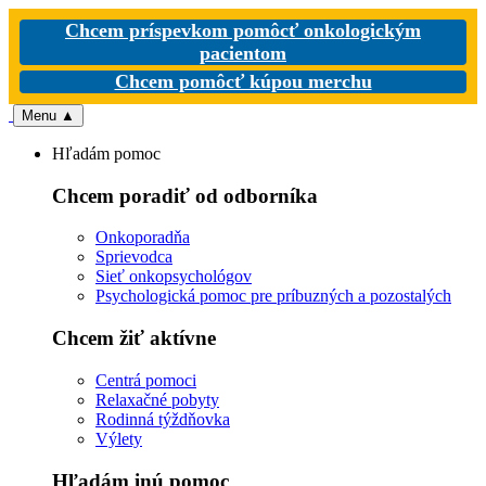
Chcem príspevkom pomôcť onkologickým
pacientom
Chcem pomôcť kúpou merchu
Menu
▲
Hľadám pomoc
Chcem poradiť od odborníka
Onkoporadňa
Sprievodca
Sieť onkopsychológov
Psychologická pomoc pre príbuzných a pozostalých
Chcem žiť aktívne
Centrá pomoci
Relaxačné pobyty
Rodinná týždňovka
Výlety
Hľadám inú pomoc