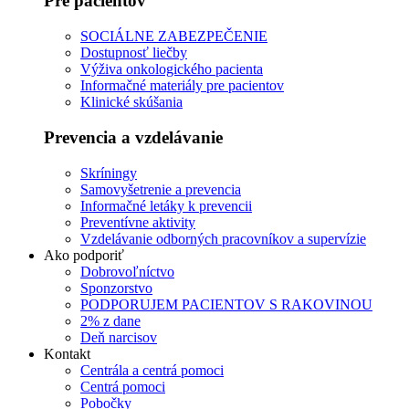
Pre pacientov
SOCIÁLNE ZABEZPEČENIE
Dostupnosť liečby
Výživa onkologického pacienta
Informačné materiály pre pacientov
Klinické skúšania
Prevencia a vzdelávanie
Skríningy
Samovyšetrenie a prevencia
Informačné letáky k prevencii
Preventívne aktivity
Vzdelávanie odborných pracovníkov a supervízie
Ako podporiť
Dobrovoľníctvo
Sponzorstvo
PODPORUJEM PACIENTOV S RAKOVINOU
2% z dane
Deň narcisov
Kontakt
Centrála a centrá pomoci
Centrá pomoci
Pobočky