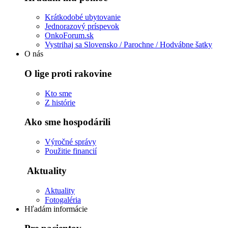
Krátkodobé ubytovanie
Jednorazový príspevok
OnkoForum.sk
Vystrihaj sa Slovensko / Parochne / Hodvábne šatky
O nás
O lige proti rakovine
Kto sme
Z histórie
Ako sme hospodárili
Výročné správy
Použitie financií
Aktuality
Aktuality
Fotogaléria
Hľadám informácie