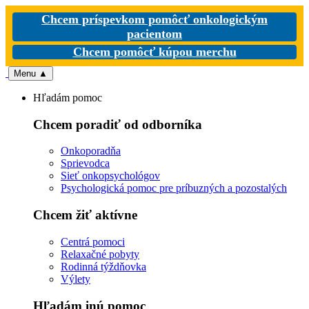
Chcem príspevkom pomôcť onkologickým
pacientom
Chcem pomôcť kúpou merchu
Menu
▲
Hľadám pomoc
Chcem poradiť od odborníka
Onkoporadňa
Sprievodca
Sieť onkopsychológov
Psychologická pomoc pre príbuzných a pozostalých
Chcem žiť aktívne
Centrá pomoci
Relaxačné pobyty
Rodinná týždňovka
Výlety
Hľadám inú pomoc