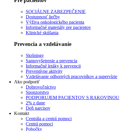
Pre pacientov
SOCIÁLNE ZABEZPEČENIE
Dostupnosť liečby
Výživa onkologického pacienta
Informačné materiály pre pacientov
Klinické skúšania
Prevencia a vzdelávanie
Skríningy
Samovyšetrenie a prevencia
Informačné letáky k prevencii
Preventívne aktivity
Vzdelávanie odborných pracovníkov a supervízie
Ako podporiť
Dobrovoľníctvo
Sponzorstvo
PODPORUJEM PACIENTOV S RAKOVINOU
2% z dane
Deň narcisov
Kontakt
Centrála a centrá pomoci
Centrá pomoci
Pobočky