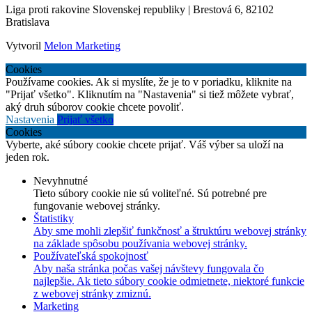
Liga proti rakovine Slovenskej republiky | Brestová 6, 82102
Bratislava
Vytvoril
Melon Marketing
Cookies
Používame cookies. Ak si myslíte, že je to v poriadku, kliknite na
"Prijať všetko". Kliknutím na "Nastavenia" si tiež môžete vybrať,
aký druh súborov cookie chcete povoliť.
Nastavenia
Prijať všetko
Cookies
Vyberte, aké súbory cookie chcete prijať. Váš výber sa uloží na
jeden rok.
Nevyhnutné
Tieto súbory cookie nie sú voliteľné. Sú potrebné pre
fungovanie webovej stránky.
Štatistiky
Aby sme mohli zlepšiť funkčnosť a štruktúru webovej stránky
na základe spôsobu používania webovej stránky.
Používateľská spokojnosť
Aby naša stránka počas vašej návštevy fungovala čo
najlepšie. Ak tieto súbory cookie odmietnete, niektoré funkcie
z webovej stránky zmiznú.
Marketing