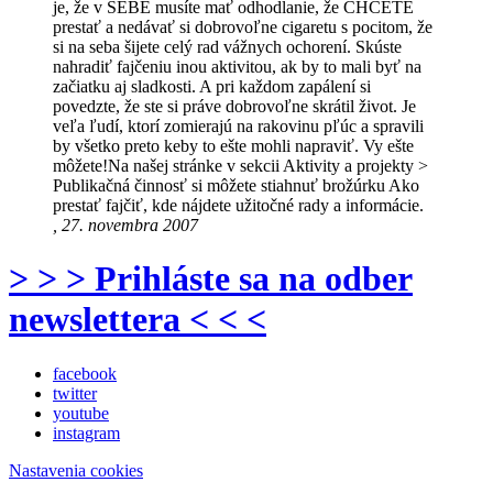
je, že v SEBE musíte mať odhodlanie, že CHCETE
prestať a nedávať si dobrovoľne cigaretu s pocitom, že
si na seba šijete celý rad vážnych ochorení. Skúste
nahradiť fajčeniu inou aktivitou, ak by to mali byť na
začiatku aj sladkosti. A pri každom zapálení si
povedzte, že ste si práve dobrovoľne skrátil život. Je
veľa ľudí, ktorí zomierajú na rakovinu pľúc a spravili
by všetko preto keby to ešte mohli napraviť. Vy ešte
môžete!Na našej stránke v sekcii Aktivity a projekty >
Publikačná činnosť si môžete stiahnuť brožúrku Ako
prestať fajčiť, kde nájdete užitočné rady a informácie.
, 27. novembra 2007
> > > Prihláste sa na odber
newslettera < < <
facebook
twitter
youtube
instagram
Nastavenia cookies