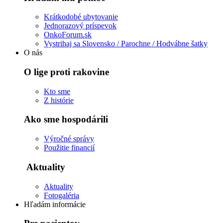
Krátkodobé ubytovanie
Jednorazový príspevok
OnkoForum.sk
Vystrihaj sa Slovensko / Parochne / Hodvábne šatky
O nás
O lige proti rakovine
Kto sme
Z histórie
Ako sme hospodárili
Výročné správy
Použitie financií
Aktuality
Aktuality
Fotogaléria
Hľadám informácie