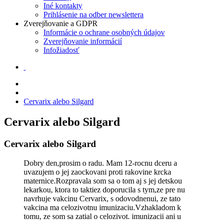
Iné kontakty
Prihlásenie na odber newslettera
Zverejňovanie a GDPR
Informácie o ochrane osobných údajov
Zverejňovanie informácií
Infožiadosť
Cervarix alebo Silgard
Cervarix alebo Silgard
Cervarix alebo Silgard
Dobry den,prosim o radu. Mam 12-rocnu dceru a
uvazujem o jej zaockovani proti rakovine krcka
maternice.Rozpravala som sa o tom aj s jej detskou
lekarkou, ktora to taktiez doporucila s tym,ze pre nu
navrhuje vakcinu Cervarix, s odovodnenui, ze tato
vakcina ma celozivotnu imunizaciu.Vzhakladom k
tomu, ze som sa zatial o celozivot. imunizacii ani u