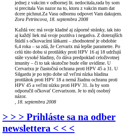
jednej z vakcim v odbornej lit. nedocitala,rada by som
si precitala Vas nazor na to, ktoru z vakcin mam dat
dcere pichnut.Za Vasu odbornu odpovet Vam dakujem.
Zora Petrincova, 18. septembra 2008
Každá vec má svoje kladné aj záporné stránky, tak isto
aj každý liek má svoje pozitíva i negatíva. Z doterajších
štúdií s očkovacími látkami – zhodnotené je obdobie
6,4 roka – sa zdá, že Cervarix má lepšie parametre. Po
celú túto dobu si protilátky proti HPV 16 aj 18 udržujú
stále vysoké hladiny, čo dáva predpoklad celoživotnej
imunity – či to tak skutočne bude ešte uvidíme. U
Cervarixu je čiastočná ochrana proti HPV 45 a 31. U
Silgardu je po tejto dobe už veľmi nízka hladina
protilátok proti HPV 18 a nemá žiadnu ochranu proti
HPV 45 a veľmi nízku proti HPV 31. Ja by som
odporučil očkovať Cervarixom. Je to môj osobný
názor.
, 18. septembra 2008
> > > Prihláste sa na odber
newslettera < < <