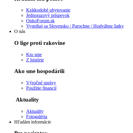
Krátkodobé ubytovanie
Jednorazový príspevok
OnkoForum.sk
Vystrihaj sa Slovensko / Parochne / Hodvábne šatky
O nás
O lige proti rakovine
Kto sme
Z histórie
Ako sme hospodárili
Výročné správy
Použitie financií
Aktuality
Aktuality
Fotogaléria
Hľadám informácie