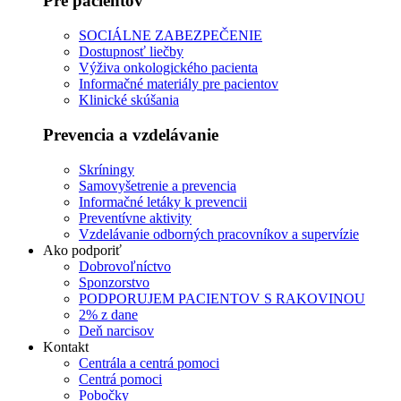
Pre pacientov
SOCIÁLNE ZABEZPEČENIE
Dostupnosť liečby
Výživa onkologického pacienta
Informačné materiály pre pacientov
Klinické skúšania
Prevencia a vzdelávanie
Skríningy
Samovyšetrenie a prevencia
Informačné letáky k prevencii
Preventívne aktivity
Vzdelávanie odborných pracovníkov a supervízie
Ako podporiť
Dobrovoľníctvo
Sponzorstvo
PODPORUJEM PACIENTOV S RAKOVINOU
2% z dane
Deň narcisov
Kontakt
Centrála a centrá pomoci
Centrá pomoci
Pobočky