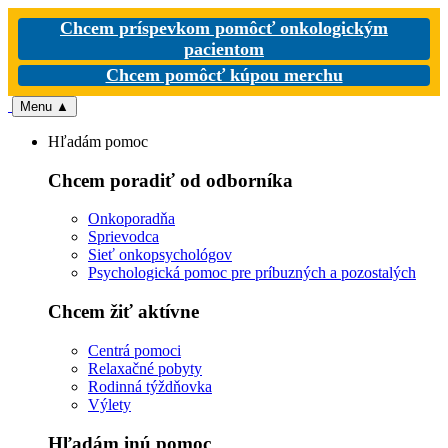
Chcem príspevkom pomôcť onkologickým
pacientom
Chcem pomôcť kúpou merchu
Menu
▲
Hľadám pomoc
Chcem poradiť od odborníka
Onkoporadňa
Sprievodca
Sieť onkopsychológov
Psychologická pomoc pre príbuzných a pozostalých
Chcem žiť aktívne
Centrá pomoci
Relaxačné pobyty
Rodinná týždňovka
Výlety
Hľadám inú pomoc