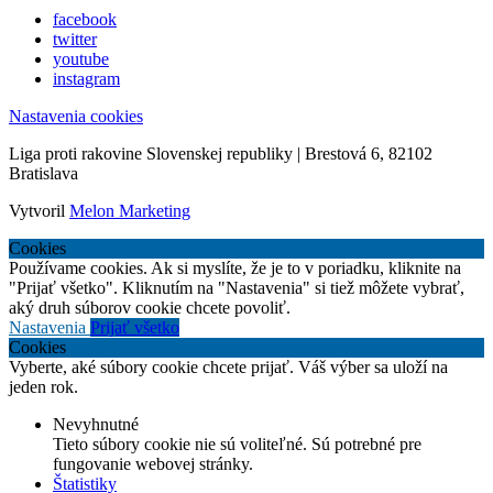
facebook
twitter
youtube
instagram
Nastavenia cookies
Liga proti rakovine Slovenskej republiky | Brestová 6, 82102
Bratislava
Vytvoril
Melon Marketing
Cookies
Používame cookies. Ak si myslíte, že je to v poriadku, kliknite na
"Prijať všetko". Kliknutím na "Nastavenia" si tiež môžete vybrať,
aký druh súborov cookie chcete povoliť.
Nastavenia
Prijať všetko
Cookies
Vyberte, aké súbory cookie chcete prijať. Váš výber sa uloží na
jeden rok.
Nevyhnutné
Tieto súbory cookie nie sú voliteľné. Sú potrebné pre
fungovanie webovej stránky.
Štatistiky