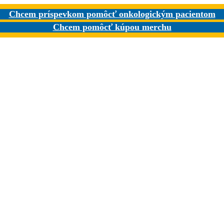
Chcem príspevkom pomôcť onkologickým pacientom
Chcem pomôcť kúpou merchu