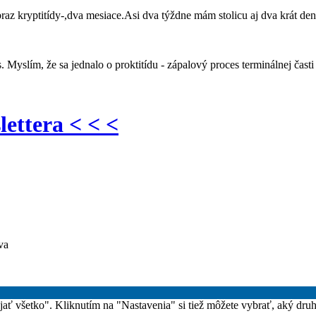
z kryptitídy-,dva mesiace.Asi dva týždne mám stolicu aj dva krát denn
is. Myslím, že sa jednalo o proktitídu - zápalový proces terminálnej ča
lettera < < <
va
rijať všetko". Kliknutím na "Nastavenia" si tiež môžete vybrať, aký dru