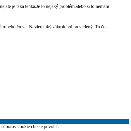
e,ale je taka tenka.Je to nejaký problém,alebo si to nemám
sti hrubého čreva. Neviem aký zákrok bol prevedený. To čo
h súborov cookie chcete povoliť.