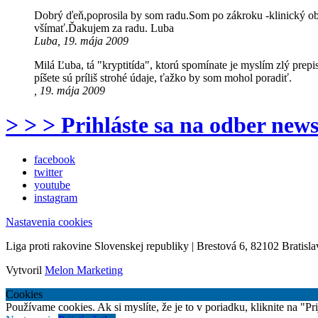
Dobrý ďeň,poprosila by som radu.Som po zákroku -klinický obra
všímať.Ďakujem za radu. Luba
Luba, 19. mája 2009
Milá Ľuba, tá "kryptitída", ktorú spomínate je myslím zlý prep
píšete sú príliš strohé údaje, ťažko by som mohol poradiť.
, 19. mája 2009
> > > Prihláste sa na odber news
facebook
twitter
youtube
instagram
Nastavenia cookies
Liga proti rakovine Slovenskej republiky | Brestová 6, 82102 Bratisla
Vytvoril
Melon Marketing
Cookies
Používame cookies. Ak si myslíte, že je to v poriadku, kliknite na "P