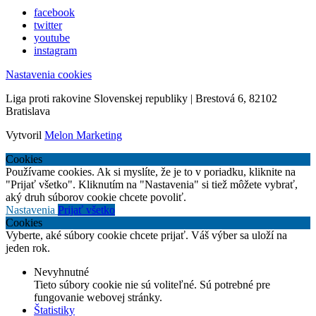
facebook
twitter
youtube
instagram
Nastavenia cookies
Liga proti rakovine Slovenskej republiky | Brestová 6, 82102
Bratislava
Vytvoril
Melon Marketing
Cookies
Používame cookies. Ak si myslíte, že je to v poriadku, kliknite na
"Prijať všetko". Kliknutím na "Nastavenia" si tiež môžete vybrať,
aký druh súborov cookie chcete povoliť.
Nastavenia
Prijať všetko
Cookies
Vyberte, aké súbory cookie chcete prijať. Váš výber sa uloží na
jeden rok.
Nevyhnutné
Tieto súbory cookie nie sú voliteľné. Sú potrebné pre
fungovanie webovej stránky.
Štatistiky