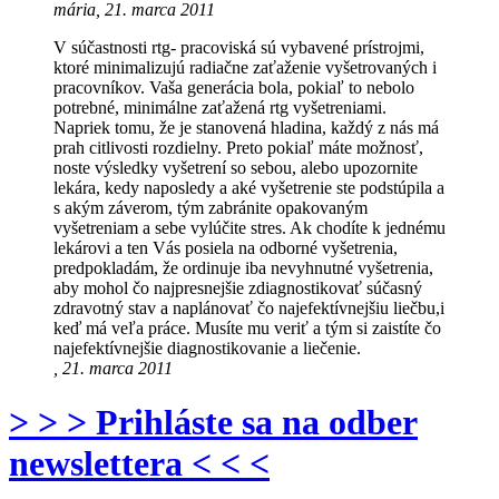
mária, 21. marca 2011
V súčastnosti rtg- pracoviská sú vybavené prístrojmi,
ktoré minimalizujú radiačne zaťaženie vyšetrovaných i
pracovníkov. Vaša generácia bola, pokiaľ to nebolo
potrebné, minimálne zaťažená rtg vyšetreniami.
Napriek tomu, že je stanovená hladina, každý z nás má
prah citlivosti rozdielny. Preto pokiaľ máte možnosť,
noste výsledky vyšetrení so sebou, alebo upozornite
lekára, kedy naposledy a aké vyšetrenie ste podstúpila a
s akým záverom, tým zabránite opakovaným
vyšetreniam a sebe vylúčite stres. Ak chodíte k jednému
lekárovi a ten Vás posiela na odborné vyšetrenia,
predpokladám, že ordinuje iba nevyhnutné vyšetrenia,
aby mohol čo najpresnejšie zdiagnostikovať súčasný
zdravotný stav a naplánovať čo najefektívnejšiu liečbu,i
keď má veľa práce. Musíte mu veriť a tým si zaistíte čo
najefektívnejšie diagnostikovanie a liečenie.
, 21. marca 2011
> > > Prihláste sa na odber
newslettera < < <