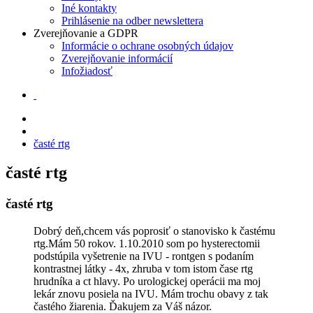
Iné kontakty
Prihlásenie na odber newslettera
Zverejňovanie a GDPR
Informácie o ochrane osobných údajov
Zverejňovanie informácií
Infožiadosť
časté rtg
časté rtg
časté rtg
Dobrý deň,chcem vás poprosiť o stanovisko k častému
rtg.Mám 50 rokov. 1.10.2010 som po hysterectomii
podstúpila vyšetrenie na IVU - rontgen s podaním
kontrastnej látky - 4x, zhruba v tom istom čase rtg
hrudníka a ct hlavy. Po urologickej operácii ma moj
lekár znovu posiela na IVU. Mám trochu obavy z tak
častého žiarenia. Ďakujem za Váš názor.