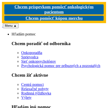
Chcem príspevkom pomôcť onkologickým
pacientom
Chcem pomôcť kúpou merchu
Menu
▲
Hľadám pomoc
Chcem poradiť od odborníka
Onkoporadňa
Sprievodca
Sieť onkopsychológov
Psychologická pomoc pre príbuzných a pozostalých
Chcem žiť aktívne
Centrá pomoci
Relaxačné pobyty
Rodinná týždňovka
Výlety
Hľadám inú pomoc