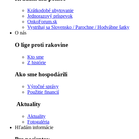
Krátkodobé ubytovanie
Jednorazový príspevok
OnkoForum.sk
Vystrihaj sa Slovensko / Parochne / Hodvábne šatky
O nás
O lige proti rakovine
Kto sme
Z histórie
Ako sme hospodárili
Výročné správy
Použitie financií
Aktuality
Aktuality
Fotogaléria
Hľadám informácie