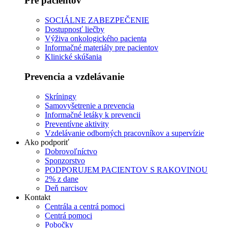
Pre pacientov
SOCIÁLNE ZABEZPEČENIE
Dostupnosť liečby
Výživa onkologického pacienta
Informačné materiály pre pacientov
Klinické skúšania
Prevencia a vzdelávanie
Skríningy
Samovyšetrenie a prevencia
Informačné letáky k prevencii
Preventívne aktivity
Vzdelávanie odborných pracovníkov a supervízie
Ako podporiť
Dobrovoľníctvo
Sponzorstvo
PODPORUJEM PACIENTOV S RAKOVINOU
2% z dane
Deň narcisov
Kontakt
Centrála a centrá pomoci
Centrá pomoci
Pobočky