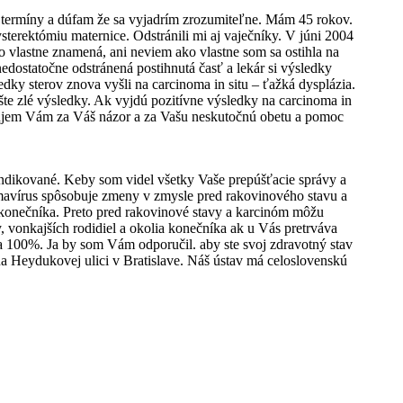
é termíny a dúfam že sa vyjadrím zrozumiteľne. Mám 45 rokov.
sterektómiu maternice. Odstránili mi aj vaječníky. V júni 2004
to vlastne znamená, ani neviem ako vlastne som sa ostihla na
nedostatočne odstránená postihnutá časť a lekár si výsledky
ledky sterov znova vyšli na carcinoma in situ – ťažká dysplázia.
te zlé výsledky. Ak vyjdú pozitívne výsledky na carcinoma in
 Ďakujem Vám za Váš názor a za Vašu neskutočnú obetu a pomoc
 indikované. Keby som videl všetky Vaše prepúšťacie správy a
omavírus spôsobuje zmeny v zmysle pred rakovinového stavu a
 konečníka. Preto pred rakovinové stavy a karcinóm môžu
 vonkajších rodidiel a okolia konečníka ak u Vás pretrváva
na 100%. Ja by som Vám odporučil. aby ste svoj zdravotný stav
a Heydukovej ulici v Bratislave. Náš ústav má celoslovenskú