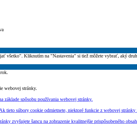
va
rijať všetko". Kliknutím na "Nastavenia" si tiež môžete vybrať, aký dru
 rok.
ie webovej stránky.
na základe spôsobu používania webovej stránky.
 Ak tieto súbory cookie odmietnete, niektoré funkcie z webovej stránky
ránky zvyšujete šancu na zobrazenie kvalitnejšie prispôsobeného obsa