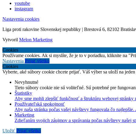
youtube
instagram
Nastavenia cookies
Liga proti rakovine Slovenskej republiky | Brestová 6, 82102 Bratisla
Vytvoril
Melon Marketing
Cookies
Používame cookies. Ak si myslíte, že je to v poriadku, kliknite na "P
Nastavenia
Prijať všetko
Cookies
Vyberte, aké súbory cookie chcete prijať. Váš výber sa uloží na jeden
Nevyhnutné
Tieto súbory cookie nie sú voliteľné. Sú potrebné pre fungovan
Štatistiky
Aby sme mohli zlepšiť funkčnosť a štruktúru webovej stránky 
Používateľská spokojnosť
Aby naša stránka počas vašej návštevy fungovala čo najlepšie.
Marketing
Zdieľaním svojich záujmov a správania počas návštevy našej st
Uložiť
Prijať všetko