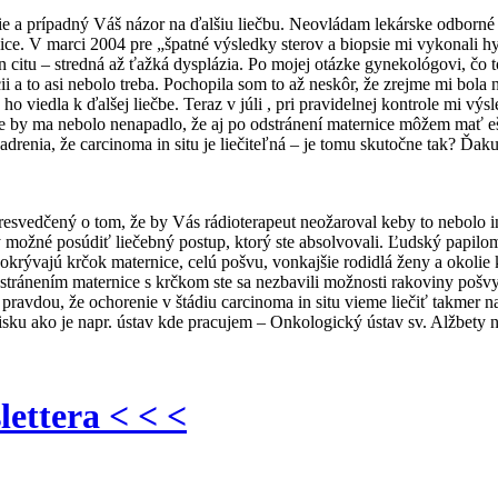
ie a prípadný Váš názor na ďalšiu liečbu. Neovládam lekárske odborn
ce. V marci 2004 pre „špatné výsledky sterov a biopsie mi vykonali hy
n citu – stredná až ťažká dysplázia. Po mojej otázke gynekológovi, čo 
i a to asi nebolo treba. Pochopila som to až neskôr, že zrejme mi bola 
o viedla k ďalšej liečbe. Teraz v júli , pri pravidelnej kontrole mi výs
e by ma nebolo nenapadlo, že aj po odstránení maternice môžem mať eš
yjadrenia, že carcinoma in situ je liečiteľná – je tomu skutočne tak?
 presvedčený o tom, že by Vás rádioterapeut neožaroval keby to nebolo
by možné posúdiť liečebný postup, ktorý ste absolvovali. Ľudský papil
krývajú krčok maternice, celú pošvu, vonkajšie rodidlá ženy a okolie
tránením maternice s krčkom ste sa nezbavili možnosti rakoviny pošvy,
ravdou, že ochorenie v štádiu carcinoma in situ vieme liečiť takmer 
u ako je napr. ústav kde pracujem – Onkologický ústav sv. Alžbety n
lettera < < <