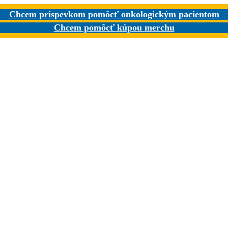
Chcem príspevkom pomôcť onkologickým pacientom
Chcem pomôcť kúpou merchu