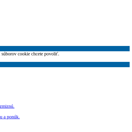
h súborov cookie chcete povoliť.
 zmiznú.
hu a ponúk.