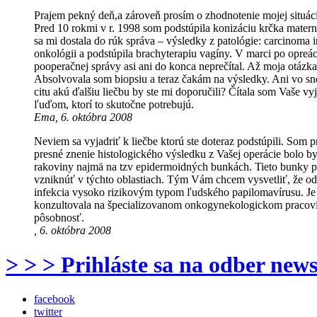
Prajem pekný deň,a zároveň prosím o zhodnotenie mojej situác
Pred 10 rokmi v r. 1998 som podstúpila konizáciu krčka materni
sa mi dostala do rúk správa – výsledky z patológie: carcinoma i
onkológii a podstúpila brachyterapiu vagíny. V marci po opreáci
pooperačnej správy asi ani do konca neprečítal. Až moja otázka h
Absolvovala som biopsiu a teraz čakám na výsledky. Ani vo sn
citu akú ďalšiu liečbu by ste mi doporučili? Čítala som Vaše v
ľuďom, ktorí to skutočne potrebujú.
Ema, 6. októbra 2008
Neviem sa vyjadriť k liečbe ktorú ste doteraz podstúpili. Som
presné znenie histologického výsledku z Vašej operácie bolo 
rakoviny najmä na tzv epidermoidných bunkách. Tieto bunky po
vzniknúť v týchto oblastiach. Tým Vám chcem vysvetliť, že ods
infekcia vysoko rizikovým typom ľudského papilomavírusu. Je p
konzultovala na špecializovanom onkogynekologickom pracovisk
pôsobnosť.
, 6. októbra 2008
> > > Prihláste sa na odber news
facebook
twitter