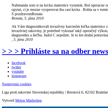
Nahmatala som si na krcku maternice vyrastok. Bol operacne 
opytat, ci je mozne vyoperovat iba cast krcka . Robia sa v tom
S pozdravomRenata
Renata, 5. júna 2010
Ak Vám diagnostikovali invazívny karcinóm krčka maternice z 
invazívnej rakoviny, je potrebné vykonať taký operačný výkon
diagnostiku a liečbu. Indol C nejedzte. Je to len drahá potravina
, 5. júna 2010
> > > Prihláste sa na odber news
facebook
twitter
youtube
instagram
Nastavenia cookies
Liga proti rakovine Slovenskej republiky | Brestová 6, 82102 Bratisla
Vytvoril
Melon Marketing