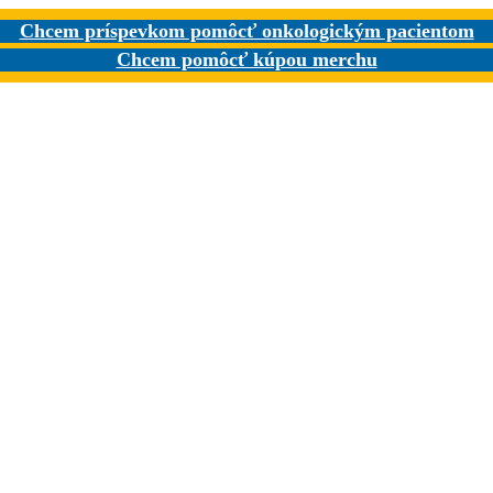
Chcem príspevkom pomôcť onkologickým pacientom
Chcem pomôcť kúpou merchu