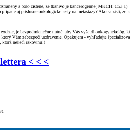
odstraneny a bolo zistene, ze tkanivo je kancerogenne( MKCH: C53.1)
to pripade aj prislusne onkologicke testy na metastazy? Ako sa zisti, z
excízie, je bezpodmienečne nutné, aby Vás vyšetril onkogynekológ, k
, ktorý Vám zabezpečí uzdravenie. Opakujem - vyhľadajte špecializov
, ktorá nelieči rakovinu!!
lettera < < <
va