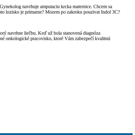
. Gynekolog navrhuje amputaciu krcka maternice. Chcem sa
e toto lozisko je primarne? Mozem po zakroku pouzivat Indol 3C?
torý navrhne liečbu. Keď už bola stanovená diagnóza
ané onkologické pracovisko, ktoré Vám zabezpečí kvalitnú