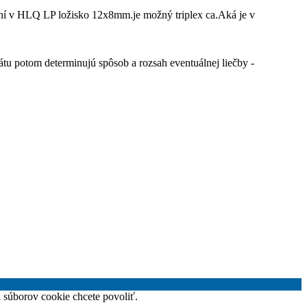
rení v HLQ LP ložisko 12x8mm.je možný triplex ca.Aká je v
átu potom determinujú spôsob a rozsah eventuálnej liečby -
h súborov cookie chcete povoliť.