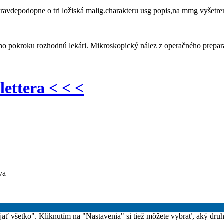
e pravdepodopne o tri ložiská malig.charakteru usg popis,na mmg vyšet
kého pokroku rozhodnú lekári. Mikroskopický nález z operačného prepar
lettera < < <
va
rijať všetko". Kliknutím na "Nastavenia" si tiež môžete vybrať, aký dru