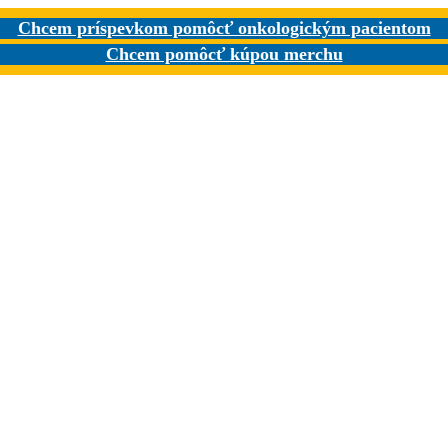
Chcem príspevkom pomôcť onkologickým pacientom
Chcem pomôcť kúpou merchu