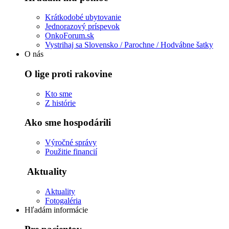
Krátkodobé ubytovanie
Jednorazový príspevok
OnkoForum.sk
Vystrihaj sa Slovensko / Parochne / Hodvábne šatky
O nás
O lige proti rakovine
Kto sme
Z histórie
Ako sme hospodárili
Výročné správy
Použitie financií
Aktuality
Aktuality
Fotogaléria
Hľadám informácie