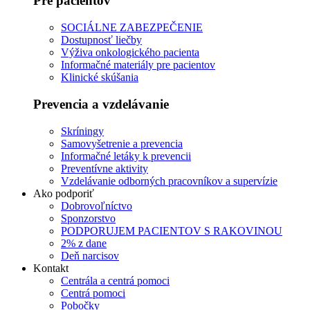
Pre pacientov
SOCIÁLNE ZABEZPEČENIE
Dostupnosť liečby
Výživa onkologického pacienta
Informačné materiály pre pacientov
Klinické skúšania
Prevencia a vzdelávanie
Skríningy
Samovyšetrenie a prevencia
Informačné letáky k prevencii
Preventívne aktivity
Vzdelávanie odborných pracovníkov a supervízie
Ako podporiť
Dobrovoľníctvo
Sponzorstvo
PODPORUJEM PACIENTOV S RAKOVINOU
2% z dane
Deň narcisov
Kontakt
Centrála a centrá pomoci
Centrá pomoci
Pobočky