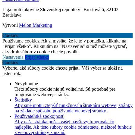
Liga proti rakovine Slovenskej republiky | Brestová 6, 82102
Bratislava
Vytvoril
Melon Marketing
Cookies
Používame cookies. Ak si myslíte, že je to v poriadku, kliknite na
"Prijať všetko". Kliknutím na "Nastavenia" si tiež môžete vybrať,
aký druh súborov cookie chcete povoliť.
Nastavenia
Prijať všetko
Cookies
Vyberte, aké súbory cookie chcete prijať. Váš výber sa uloží na
jeden rok.
Nevyhnutné
Tieto súbory cookie nie sú voliteľné. Sú potrebné pre
fungovanie webovej stránky.
Štatistiky
Aby sme mohli zlepšiť funkčnosť a štruktúru webovej stránky
na základe spôsobu používania webovej stránky.
Používateľská spokojnosť
Aby naša stránka počas vašej návštevy fungovala čo
najlepšie. Ak tieto súbory cookie odmietnete, niektoré funkcie
z webovej stránky zmiznú.