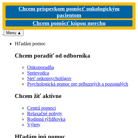
Chcem príspevkom pomôcť onkologickým
pacientom
Chcem pomôcť kúpou merchu
Menu
▲
Hľadám pomoc
Chcem poradiť od odborníka
Onkoporadňa
Sprievodca
Sieť onkopsychológov
Psychologická pomoc pre príbuzných a pozostalých
Chcem žiť aktívne
Centrá pomoci
Relaxačné pobyty
Rodinná týždňovka
Výlety
Hľadám inú pomoc