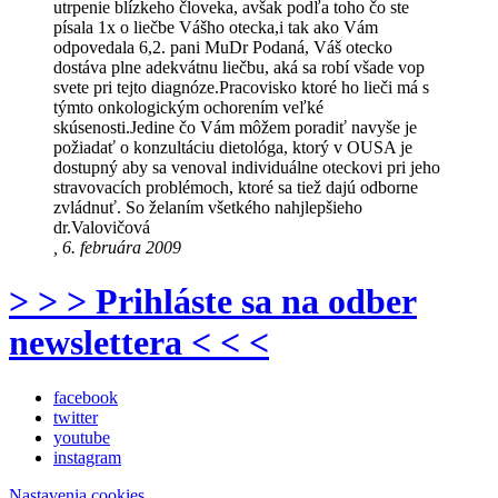
utrpenie blízkeho človeka, avšak podľa toho čo ste
písala 1x o liečbe Vášho otecka,i tak ako Vám
odpovedala 6,2. pani MuDr Podaná, Váš otecko
dostáva plne adekvátnu liečbu, aká sa robí všade vop
svete pri tejto diagnóze.Pracovisko ktoré ho lieči má s
týmto onkologickým ochorením veľké
skúsenosti.Jedine čo Vám môžem poradiť navyše je
požiadať o konzultáciu dietológa, ktorý v OUSA je
dostupný aby sa venoval individuálne oteckovi pri jeho
stravovacích problémoch, ktoré sa tiež dajú odborne
zvládnuť. So želaním všetkého nahjlepšieho
dr.Valovičová
, 6. februára 2009
> > > Prihláste sa na odber
newslettera < < <
facebook
twitter
youtube
instagram
Nastavenia cookies