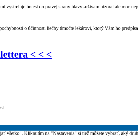
i vystreluje bolest do pravej strany hlavy -uživam nizoral ale mo
e pochybnosti o účinnosti liečby tlmočte lekárovi, ktorý Vám ho predpí
lettera < < <
va
rijať všetko". Kliknutím na "Nastavenia" si tiež môžete vybrať, aký dru