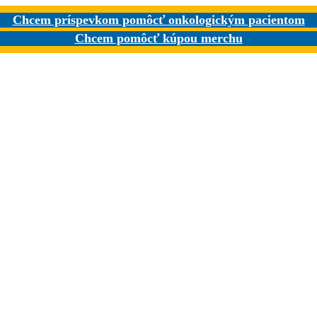
Chcem príspevkom pomôcť onkologickým pacientom
Chcem pomôcť kúpou merchu