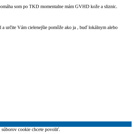
c nepomáha som po TKD momentalne mám GVHD kože a sliznic.
sal a určite Vám cielenejšie pomôže ako ja , buď lokálnym alebo
h súborov cookie chcete povoliť.