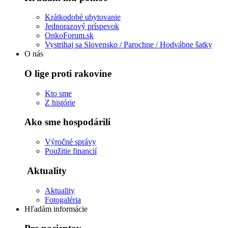
Krátkodobé ubytovanie
Jednorazový príspevok
OnkoForum.sk
Vystrihaj sa Slovensko / Parochne / Hodvábne šatky
O nás
O lige proti rakovine
Kto sme
Z histórie
Ako sme hospodárili
Výročné správy
Použitie financií
Aktuality
Aktuality
Fotogaléria
Hľadám informácie