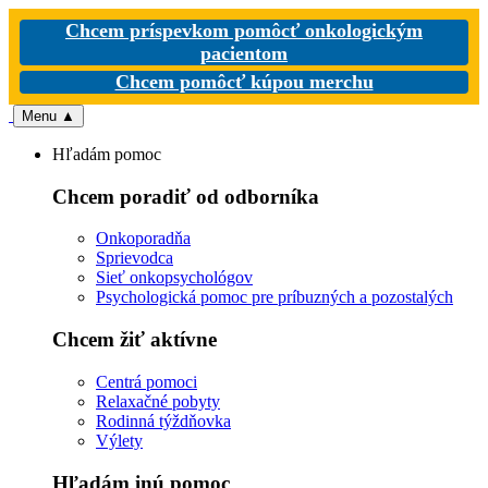
Chcem príspevkom pomôcť onkologickým
pacientom
Chcem pomôcť kúpou merchu
Menu
▲
Hľadám pomoc
Chcem poradiť od odborníka
Onkoporadňa
Sprievodca
Sieť onkopsychológov
Psychologická pomoc pre príbuzných a pozostalých
Chcem žiť aktívne
Centrá pomoci
Relaxačné pobyty
Rodinná týždňovka
Výlety
Hľadám inú pomoc