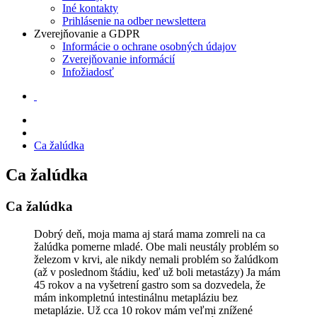
Iné kontakty
Prihlásenie na odber newslettera
Zverejňovanie a GDPR
Informácie o ochrane osobných údajov
Zverejňovanie informácií
Infožiadosť
Ca žalúdka
Ca žalúdka
Ca žalúdka
Dobrý deň, moja mama aj stará mama zomreli na ca
žalúdka pomerne mladé. Obe mali neustály problém so
železom v krvi, ale nikdy nemali problém so žalúdkom
(až v poslednom štádiu, keď už boli metastázy) Ja mám
45 rokov a na vyšetrení gastro som sa dozvedela, že
mám inkompletnú intestinálnu metapláziu bez
metaplázie. Už cca 10 rokov mám veľmi znížené