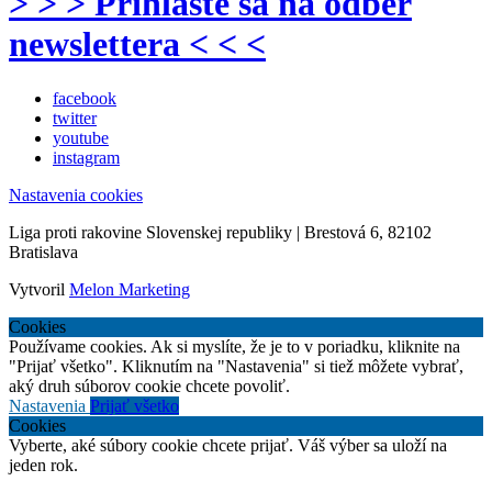
> > > Prihláste sa na odber
newslettera < < <
facebook
twitter
youtube
instagram
Nastavenia cookies
Liga proti rakovine Slovenskej republiky | Brestová 6, 82102
Bratislava
Vytvoril
Melon Marketing
Cookies
Používame cookies. Ak si myslíte, že je to v poriadku, kliknite na
"Prijať všetko". Kliknutím na "Nastavenia" si tiež môžete vybrať,
aký druh súborov cookie chcete povoliť.
Nastavenia
Prijať všetko
Cookies
Vyberte, aké súbory cookie chcete prijať. Váš výber sa uloží na
jeden rok.