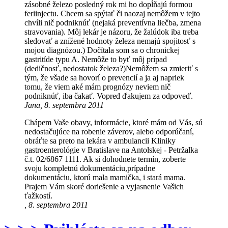
zásobné železo posledný rok mi ho dopĺňajú formou
feriinjectu. Chcem sa spýtať či naozaj nemôžem v tejto
chvíli nič podniknúť (nejaká preventívna liečba, zmena
stravovania). Môj lekár je názoru, že žalúdok iba treba
sledovať a znížené hodnoty železa nemajú spojitosť s
mojou diagnózou.) Dočítala som sa o chronickej
gastritíde typu A. Nemôže to byť môj prípad
(dedičnosť, nedostatok železa?)Nemôžem sa zmieriť s
tým, že všade sa hovorí o prevencií a ja aj napriek
tomu, že viem aké mám prognózy neviem nič
podniknúť, iba čakať. Vopred ďakujem za odpoveď.
Jana, 8. septembra 2011
Chápem Vaše obavy, informácie, ktoré mám od Vás, sú
nedostačujúce na robenie záverov, alebo odporúčaní,
obráťte sa preto na lekára v ambulancii Kliniky
gastroenterológie v Bratislave na Antolskej - Petržalka
č.t. 02/6867 1111. Ak si dohodnete termín, zoberte
svoju kompletnú dokumentáciu,prípadne
dokumentáciu, ktorú mala mamička, i stará mama.
Prajem Vám skoré doriešenie a vyjasnenie Vašich
ťažkostí.
, 8. septembra 2011