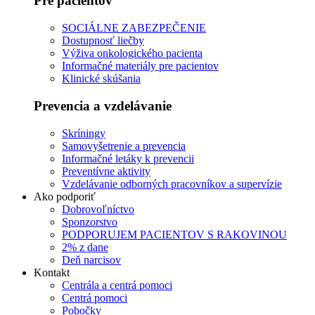
Pre pacientov
SOCIÁLNE ZABEZPEČENIE
Dostupnosť liečby
Výživa onkologického pacienta
Informačné materiály pre pacientov
Klinické skúšania
Prevencia a vzdelávanie
Skríningy
Samovyšetrenie a prevencia
Informačné letáky k prevencii
Preventívne aktivity
Vzdelávanie odborných pracovníkov a supervízie
Ako podporiť
Dobrovoľníctvo
Sponzorstvo
PODPORUJEM PACIENTOV S RAKOVINOU
2% z dane
Deň narcisov
Kontakt
Centrála a centrá pomoci
Centrá pomoci
Pobočky