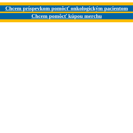
Chcem príspevkom pomôcť onkologickým pacientom
Chcem pomôcť kúpou merchu