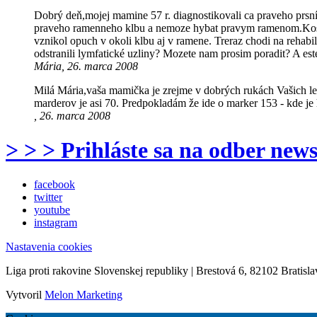
Dobrý deň,mojej mamine 57 r. diagnostikovali ca praveho prsník
praveho ramenneho klbu a nemoze hybat pravym ramenom.Kostna sc
vznikol opuch v okoli klbu aj v ramene. Treraz chodi na rehabili
odstranili lymfatické uzliny? Mozete nam prosim poradit? A e
Mária, 26. marca 2008
Milá Mária,vaša mamička je zrejme v dobrých rukách Vašich le
marderov je asi 70. Predpokladám že ide o marker 153 - kde je 
, 26. marca 2008
> > > Prihláste sa na odber news
facebook
twitter
youtube
instagram
Nastavenia cookies
Liga proti rakovine Slovenskej republiky | Brestová 6, 82102 Bratisla
Vytvoril
Melon Marketing