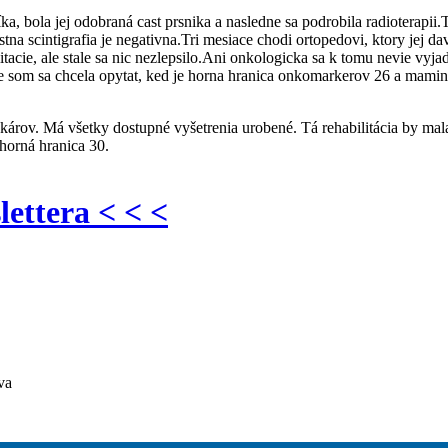
a, bola jej odobraná cast prsnika a nasledne sa podrobila radioterapii.
intigrafia je negativna.Tri mesiace chodi ortopedovi, ktory jej daval 
tacie, ale stale sa nic nezlepsilo.Ani onkologicka sa k tomu nevie vyja
ste som sa chcela opytat, ked je horna hranica onkomarkerov 26 a mam
károv. Má všetky dostupné vyšetrenia urobené. Tá rehabilitácia by ma
horná hranica 30.
lettera < < <
va