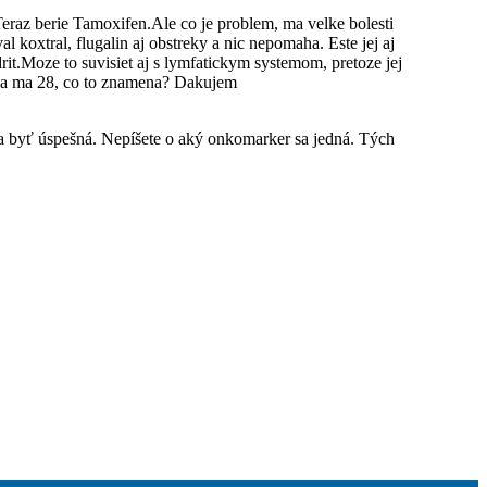
Teraz berie Tamoxifen.Ale co je problem, ma velke bolesti
koxtral, flugalin aj obstreky a nic nepomaha. Este jej aj
drit.Moze to suvisiet aj s lymfatickym systemom, pretoze jej
ina ma 28, co to znamena? Dakujem
la byť úspešná. Nepíšete o aký onkomarker sa jedná. Tých