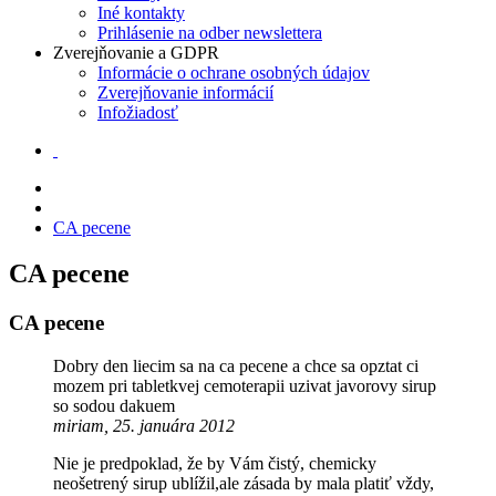
Iné kontakty
Prihlásenie na odber newslettera
Zverejňovanie a GDPR
Informácie o ochrane osobných údajov
Zverejňovanie informácií
Infožiadosť
CA pecene
CA pecene
CA pecene
Dobry den liecim sa na ca pecene a chce sa opztat ci
mozem pri tabletkvej cemoterapii uzivat javorovy sirup
so sodou dakuem
miriam, 25. januára 2012
Nie je predpoklad, že by Vám čistý, chemicky
neošetrený sirup ublížil,ale zásada by mala platiť vždy,