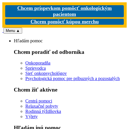
Chcem príspevkom pomôcť onkologickým
pacientom
Chcem pomôcť kúpou merchu
Menu
▲
Hľadám pomoc
Chcem poradiť od odborníka
Onkoporadňa
Sprievodca
Sieť onkopsychológov
Psychologická pomoc pre príbuzných a pozostalých
Chcem žiť aktívne
Centrá pomoci
Relaxačné pobyty
Rodinná týždňovka
Výlety
Hľadám inú pomoc