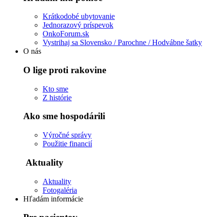
Krátkodobé ubytovanie
Jednorazový príspevok
OnkoForum.sk
Vystrihaj sa Slovensko / Parochne / Hodvábne šatky
O nás
O lige proti rakovine
Kto sme
Z histórie
Ako sme hospodárili
Výročné správy
Použitie financií
Aktuality
Aktuality
Fotogaléria
Hľadám informácie