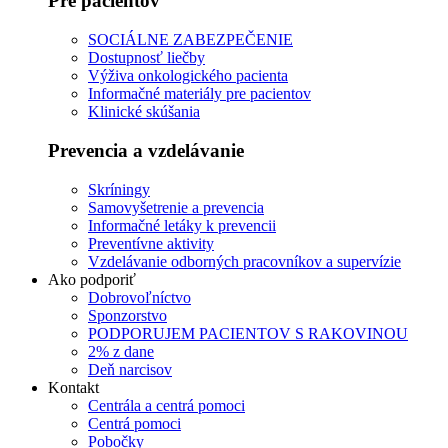
Pre pacientov
SOCIÁLNE ZABEZPEČENIE
Dostupnosť liečby
Výživa onkologického pacienta
Informačné materiály pre pacientov
Klinické skúšania
Prevencia a vzdelávanie
Skríningy
Samovyšetrenie a prevencia
Informačné letáky k prevencii
Preventívne aktivity
Vzdelávanie odborných pracovníkov a supervízie
Ako podporiť
Dobrovoľníctvo
Sponzorstvo
PODPORUJEM PACIENTOV S RAKOVINOU
2% z dane
Deň narcisov
Kontakt
Centrála a centrá pomoci
Centrá pomoci
Pobočky