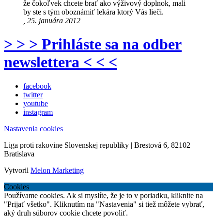
že čokoľvek chcete brať ako výživový doplnok, mali
by ste s tým oboznámiť lekára ktorý Vás lieči.
, 25. januára 2012
> > > Prihláste sa na odber
newslettera < < <
facebook
twitter
youtube
instagram
Nastavenia cookies
Liga proti rakovine Slovenskej republiky | Brestová 6, 82102
Bratislava
Vytvoril
Melon Marketing
Cookies
Používame cookies. Ak si myslíte, že je to v poriadku, kliknite na
"Prijať všetko". Kliknutím na "Nastavenia" si tiež môžete vybrať,
aký druh súborov cookie chcete povoliť.