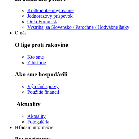
Krátkodobé ubytovanie
Jednorazový príspevok
OnkoForum.sk
Vystrihaj sa Slovensko / Parochne / Hodvábne šatky
O nás
O lige proti rakovine
Kto sme
Z histórie
Ako sme hospodárili
Výročné správy
Použitie financií
Aktuality
Aktuality
Fotogaléria
Hľadám informácie