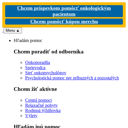
Chcem príspevkom pomôcť onkologickým
pacientom
Chcem pomôcť kúpou merchu
Menu
▲
Hľadám pomoc
Chcem poradiť od odborníka
Onkoporadňa
Sprievodca
Sieť onkopsychológov
Psychologická pomoc pre príbuzných a pozostalých
Chcem žiť aktívne
Centrá pomoci
Relaxačné pobyty
Rodinná týždňovka
Výlety
Hľadám inú pomoc