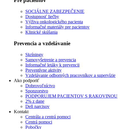
Pre pacientov
SOCIÁLNE ZABEZPEČENIE
Dostupnosť liečby
Výživa onkologického pacienta
Informačné materiály pre pacientov
Klinické skúšania
Prevencia a vzdelávanie
Skríningy
Samovyšetrenie a prevencia
Informačné letáky k prevencii
Preventívne aktivity
Vzdelávanie odborných pracovníkov a supervízie
Ako podporiť
Dobrovoľníctvo
Sponzorstvo
PODPORUJEM PACIENTOV S RAKOVINOU
2% z dane
Deň narcisov
Kontakt
Centrála a centrá pomoci
Centrá pomoci
Pobočky