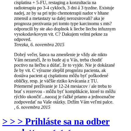
cisplatina + 5-FU, restaging a konzultacia na
radioterapiu po 3-4 cykloch, 3 dni á 3 tyzdne. Existuje
nadej, ze by sa pri tejto chemoterapii nador v hltane
zmensil a metastazy sa dalej nerozsirovali? aka je
prognoza prezivania pri tomto type karcinomu s mts?
odporucili by ste ako doplnok k liecbe liecbu infuznym
vysokodavkovym vit. C? Dakujem velmi pekne za
odpoved.
Terezka, 6. novembra 2015
Dobrý večer, šanca na zmenšenie je vždy ale nikto
Vám nezaručí, že to bude aj u Vás, treba chodiť
poctivo na liečbu a dúfať, že to vyjde. Nie je dokázané
že by vit. C výrazne zlepšil prognózu pacienta, ak
dostáva pacient aj cisplationu môžu byť poškodené
obličky, resp. je väčšie riziko krvácania z TU.
Priemerné prežívanie je 12-24 mesiacov / ale treba to
brať s rezervou - môžu byť komplikácie, ktoré to môžu
rýchlo ukončiť...naozaj je ťažké priamo a jednoznačne
zodpovedať na Vaše otázky. Držím Vám veľmi palce.
, 6. novembra 2015
> > > Prihláste sa na odber