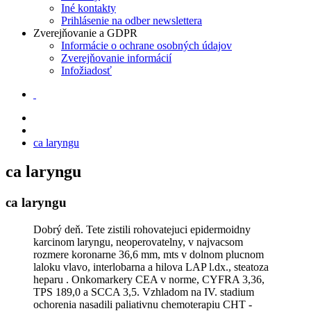
Iné kontakty
Prihlásenie na odber newslettera
Zverejňovanie a GDPR
Informácie o ochrane osobných údajov
Zverejňovanie informácií
Infožiadosť
ca laryngu
ca laryngu
ca laryngu
Dobrý deň. Tete zistili rohovatejuci epidermoidny
karcinom laryngu, neoperovatelny, v najvacsom
rozmere koronarne 36,6 mm, mts v dolnom plucnom
laloku vlavo, interlobarna a hilova LAP l.dx., steatoza
heparu . Onkomarkery CEA v norme, CYFRA 3,36,
TPS 189,0 a SCCA 3,5. Vzhladom na IV. stadium
ochorenia nasadili paliativnu chemoterapiu CHT -