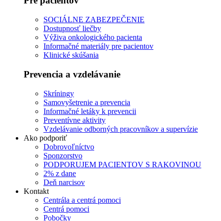
Pre pacientov
SOCIÁLNE ZABEZPEČENIE
Dostupnosť liečby
Výživa onkologického pacienta
Informačné materiály pre pacientov
Klinické skúšania
Prevencia a vzdelávanie
Skríningy
Samovyšetrenie a prevencia
Informačné letáky k prevencii
Preventívne aktivity
Vzdelávanie odborných pracovníkov a supervízie
Ako podporiť
Dobrovoľníctvo
Sponzorstvo
PODPORUJEM PACIENTOV S RAKOVINOU
2% z dane
Deň narcisov
Kontakt
Centrála a centrá pomoci
Centrá pomoci
Pobočky