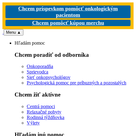
Chcem príspevkom pomôcť onkologickým
pacientom
Chcem pomôcť kúpou merchu
Menu
▲
Hľadám pomoc
Chcem poradiť od odborníka
Onkoporadňa
Sprievodca
Sieť onkopsychológov
Psychologická pomoc pre príbuzných a pozostalých
Chcem žiť aktívne
Centrá pomoci
Relaxačné pobyty
Rodinná týždňovka
Výlety
Hľadám inú pomoc