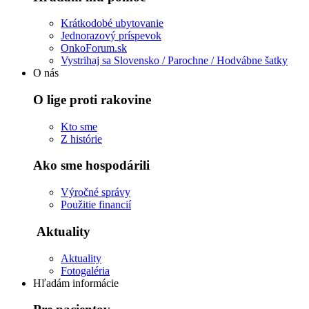
Krátkodobé ubytovanie
Jednorazový príspevok
OnkoForum.sk
Vystrihaj sa Slovensko / Parochne / Hodvábne šatky
O nás
O lige proti rakovine
Kto sme
Z histórie
Ako sme hospodárili
Výročné správy
Použitie financií
Aktuality
Aktuality
Fotogaléria
Hľadám informácie