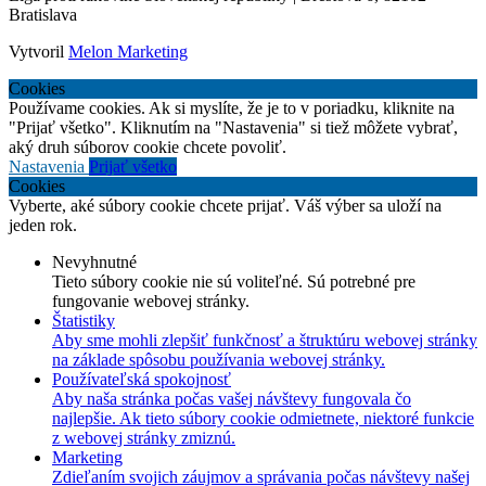
Bratislava
Vytvoril
Melon Marketing
Cookies
Používame cookies. Ak si myslíte, že je to v poriadku, kliknite na
"Prijať všetko". Kliknutím na "Nastavenia" si tiež môžete vybrať,
aký druh súborov cookie chcete povoliť.
Nastavenia
Prijať všetko
Cookies
Vyberte, aké súbory cookie chcete prijať. Váš výber sa uloží na
jeden rok.
Nevyhnutné
Tieto súbory cookie nie sú voliteľné. Sú potrebné pre
fungovanie webovej stránky.
Štatistiky
Aby sme mohli zlepšiť funkčnosť a štruktúru webovej stránky
na základe spôsobu používania webovej stránky.
Používateľská spokojnosť
Aby naša stránka počas vašej návštevy fungovala čo
najlepšie. Ak tieto súbory cookie odmietnete, niektoré funkcie
z webovej stránky zmiznú.
Marketing
Zdieľaním svojich záujmov a správania počas návštevy našej