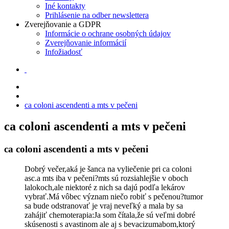
Iné kontakty
Prihlásenie na odber newslettera
Zverejňovanie a GDPR
Informácie o ochrane osobných údajov
Zverejňovanie informácií
Infožiadosť
ca coloni ascendenti a mts v pečeni
ca coloni ascendenti a mts v pečeni
ca coloni ascendenti a mts v pečeni
Dobrý večer,aká je šanca na vyliečenie pri ca coloni
asc.a mts iba v pečeni?mts sú rozsiahlejšie v oboch
lalokoch,ale niektoré z nich sa dajú podľa lekárov
vybrať.Má vôbec význam niečo robiť s pečenou?tumor
sa bude odstranovať je vraj neveľký a mala by sa
zahájiť chemoterapia:Ja som čítala,že sú veľmi dobré
skúsenosti s avastinom ale aj s bevacizumabom,ktorý