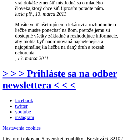
vraj dokáže zmenšiť mts.Jedná sa o mladého
človeka,ktorý chce žiť!!!prosím poradte nám.
lucia plš., 13. marca 2011
Musíte veriť ošetrujúcemu lekárovi a rozhodnutie o
liečbe musíte ponechať na ňom, pretože jemu sú
dostupné všetky základné a rozhodujúce informácie,
aby mohla byť naordinovaná najcielenejšia a
najoptimálnejšia liečba na daný druh a rozsah
ochorenia.
, 13. marca 2011
> > > Prihláste sa na odber
newslettera < < <
facebook
twitter
youtube
instagram
Nastavenia cookies
Liga proti rakovine Slovenskej republiky | Brestová 6, 82102