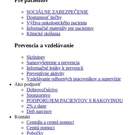
Pre pacientov
SOCIÁLNE ZABEZPEČENIE
Dostupnosť liečby
Výživa onkologického pacienta
Informačné materiály pre pacientov
Klinické skúšania
Prevencia a vzdelávanie
Skríningy
Samovyšetrenie a prevencia
Informačné letáky k prevencii
Preventívne aktivity
Vzdelávanie odborných pracovníkov a supervízie
Ako podporiť
Dobrovoľníctvo
Sponzorstvo
PODPORUJEM PACIENTOV S RAKOVINOU
2% z dane
Deň narcisov
Kontakt
Centrála a centrá pomoci
Centrá pomoci
Pobočky