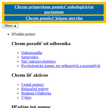
Chcem príspevkom pomôcť onkologickým
pacientom
Chcem pomôcť kúpou merchu
Menu
▲
Hľadám pomoc
Chcem poradiť od odborníka
Onkoporadňa
Sprievodca
Sieť onkopsychológov
Psychologická pomoc pre príbuzných a pozostalých
Chcem žiť aktívne
Centrá pomoci
Relaxačné pobyty
Rodinná týždňovka
Výlety
Hľadám inú pomoc