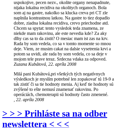
uspokojive, pecen nezv., okolite organy nenapadnute,
nijaka lokalna recidiva na okolitych organoch. Bola
som aj na gastre, nakolko sa klucka creva pri CT zle
naplnila kontrastnou latkou. Na gastre to tiez dopadlo
dobre, ziadna lokalna recidiva, crevo priechodne atd.
Chcem sa spytat: tento vysledok teda znamena, ze
niekde mam rakovinu, ale este nevedia kde? Za aky
dlhy cas sa to da zistit? O mesiac mam ist zas na krv.
Rada by som vedela, co sa v tomto momente so mnou
deje. Viem, ze musim cakat na dalsie vysetrenia krvi a
potom sa uvidi, ale rada by som vedela, co sa deje v
mojom tele prave teraz. Srdecna vdaka za odpoved.
Zuzana Kubátová, 22. apríla 2008
Milá pani Kubátová,pri všetkých tých negatívnych
výsledkoch je myslím potrebné len zopakovať tú 19-9 a
tak zistiť či sa tie hodnoty menia. Aj keď tie hodnoty sú
zvýšené to ešte nemusí znamenať rakovinu. Po
operáciách, chemoterapii sú hodnoty často zmenené.
, 22. apríla 2008
> > > Prihláste sa na odber
newslettera < < <