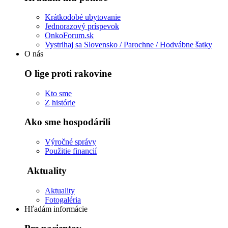
Krátkodobé ubytovanie
Jednorazový príspevok
OnkoForum.sk
Vystrihaj sa Slovensko / Parochne / Hodvábne šatky
O nás
O lige proti rakovine
Kto sme
Z histórie
Ako sme hospodárili
Výročné správy
Použitie financií
Aktuality
Aktuality
Fotogaléria
Hľadám informácie